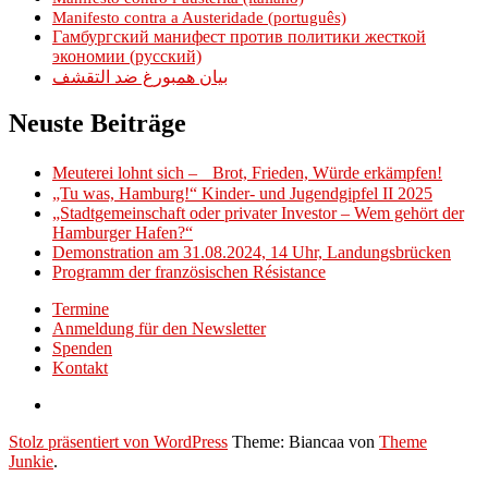
Manifesto contra a Austeridade (português)
Гамбургский манифест против политики жесткой
экономии (русский)
بيان همبورغ ضد التقشف
Neuste Beiträge
Meuterei lohnt sich – Brot, Frieden, Würde erkämpfen!
„Tu was, Hamburg!“ Kinder- und Jugendgipfel II 2025
„Stadtgemeinschaft oder privater Investor – Wem gehört der
Hamburger Hafen?“
Demonstration am 31.08.2024, 14 Uhr, Landungsbrücken
Programm der französischen Résistance
Termine
Anmeldung für den Newsletter
Spenden
Kontakt
Stolz präsentiert von WordPress
Theme: Biancaa von
Theme
Junkie
.