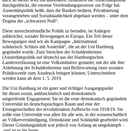
durchgedrückt, die enorme Verelendungsprozesse zur Folge hat.
Austeritätspolitik heißt, dass die Banken bedient, Privatisierung
vorangetrieben und Sozialstaatlichkeit abgebaut werden – unter dem
Dogma der „schwarzen Null“.
Diese menschenfeindliche Politik zu beenden, ist Anliegen
zahlreicher, sozialer Bewegungen in Europa. Ein Teil dieser
Bewegungen sind wir als Kampagne „International
solidarisch: Schluss mit Austerität“, die an der Uni Hamburg
gegründet wurde. Zum Streichen der Schuldenbremse
(Austeritätspolitik auf deutsch) aus der Hamburgischen
Landesverfassung ist eine Volksinitiative gestartet, mit der alle ihre
Ablehnung der Schuldenbremse und Befürwortung einer sozialen
Politikwende zum Ausdruck bringen können. Unterschrieben
werden kann ab dem 1. 5. 2019.
Die Uni Hamburg ist ein guter und richtiger Ausgangspunkt
für dieses sozial, antifaschistisch und demokratisch
umgreifende Engagement: Sie ist die erste demokratisch gegründete
Universität im deutschsprachigen Raum und eine der
Errungenschaften des revolutionären Aufbruchs von 1918/19. Sie
sollte eine Universität von allen für alle sein, in der wissenschaftlich
an Völkerverständigung, Demokratie und Solidarität gearbeitet wird.
Dieser Gründungsinhalt war jedoch von Anfang an umgekämpft –
und ist es bis heute.