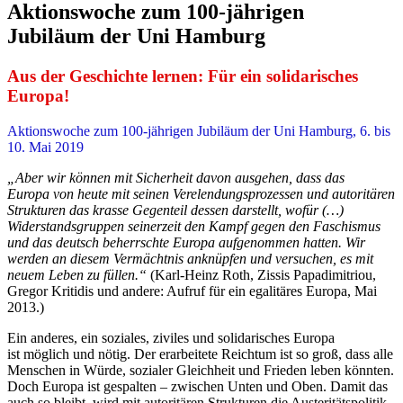
Aktionswoche zum 100-jährigen
Jubiläum der Uni Hamburg
Aus der Geschichte lernen: Für ein solidarisches
Europa!
Aktionswoche zum 100-jährigen Jubiläum der Uni Hamburg, 6. bis
10. Mai 2019
„Aber wir können mit Sicherheit davon ausgehen, dass das
Europa von heute mit seinen Verelendungsprozessen und autoritären
Strukturen das krasse Gegenteil dessen darstellt, wofür (…)
Widerstandsgruppen seinerzeit den Kampf gegen den Faschismus
und das deutsch beherrschte Europa aufgenommen hatten. Wir
werden an diesem Vermächtnis anknüpfen und versuchen, es mit
neuem Leben zu füllen.“
(Karl-Heinz Roth, Zissis Papadimitriou,
Gregor Kritidis und andere: Aufruf für ein egalitäres Europa, Mai
2013.)
Ein anderes, ein soziales, ziviles und solidarisches Europa
ist möglich und nötig. Der erarbeitete Reichtum ist so groß, dass alle
Menschen in Würde, sozialer Gleichheit und Frieden leben könnten.
Doch Europa ist gespalten – zwischen Unten und Oben. Damit das
auch so bleibt, wird mit autoritären Strukturen die Austeritätspolitik