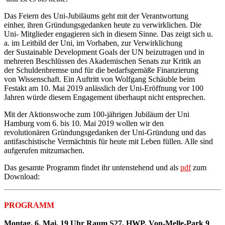
Das Feiern des Uni-Jubiläums geht mit der Verantwortung
einher, ihren Gründungsgedanken heute zu verwirklichen. Die
Uni- Mitglieder engagieren sich in diesem Sinne. Das zeigt sich u.
a. im Leitbild der Uni, im Vorhaben, zur Verwirklichung
der Sustainable Development Goals der UN beizutragen und in
mehreren Beschlüssen des Akademischen Senats zur Kritik an
der Schuldenbremse und für die bedarfsgemäße Finanzierung
von Wissenschaft. Ein Auftritt von Wolfgang Schäuble beim
Festakt am 10. Mai 2019 anlässlich der Uni-Eröffnung vor 100
Jahren würde diesem Engagement überhaupt nicht entsprechen.
Mit der Aktionswoche zum 100-jährigen Jubiläum der Uni
Hamburg vom 6. bis 10. Mai 2019 wollen wir den
revolutionären Gründungsgedanken der Uni-Gründung und das
antifaschistische Vermächtnis für heute mit Leben füllen. Alle sind
aufgerufen mitzumachen.
Das gesamte Programm findet ihr untenstehend und als
pdf
zum
Download:
PROGRAMM
Montag, 6. Mai, 19 Uhr Raum S27, HWP, Von-Melle-Park 9