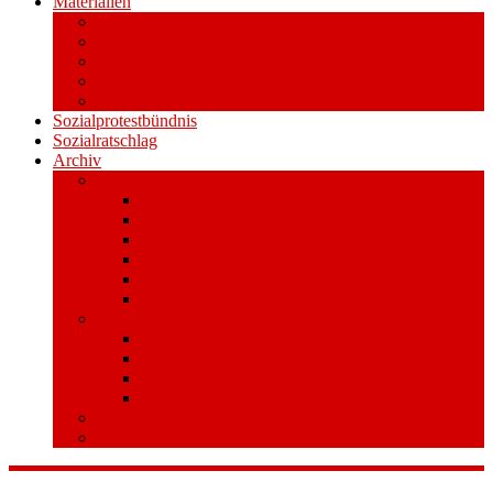
Materialien
Pressemitteilungen
Publikationen
Literatur
Videos
Aufkleber und Plakate
Sozialprotestbündnis
Sozialratschlag
Archiv
Volksentscheid
Kurzinfo zum Volksentscheid
Warum Schuldenbremse streichen?
Wie funktioniert der Volksentscheid?
Gesetzestext und Begründung
Material/Downloads
Spenden
Stufe 1 – Volksinitiative
Unterschreiben
Mitmachen
Beim Sammeln helfen/ Sammelstellen
Material/Downloads
Aktionswoche an der UHH
STADTWEITE KONFERENZ