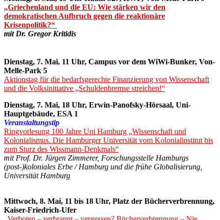
„Griechenland und die EU: Wie stärken wir den
demokratischen Aufbruch gegen die reaktionäre
Krisenpolitik?“
mit Dr. Gregor Kritidis
Dienstag, 7. Mai, 11 Uhr,
Campus vor dem WiWi-Bunker, Von-
Melle-Park 5
Aktionstag für die bedarfsgerechte Finanzierung von Wissenschaft
und die Volksinitiative „Schuldenbremse streichen!“
Dienstag, 7. Mai, 18 Uhr, Erwin-Panofsky-Hörsaal, Uni-
Hauptgebäude, ESA 1
Veranstaltungstip
Ringvorlesung 100 Jahre Uni Hamburg „Wissenschaft und
Kolonialismus. Die Hamburger Universität vom Kolonialinstitut bis
zum Sturz des Wissmann-Denkmals“
mit Prof. Dr. Jürgen Zimmerer, Forschungsstelle Hamburgs
(post-)koloniales Erbe / Hamburg und die frühe Globalisierung,
Universität Hamburg
Mittwoch, 8. Mai, 11 bis 18 Uhr, Platz der Bücherverbrennung,
Kaiser-Friedrich-Ufer
„Verboten – verbrannt – vergessen? Bücherverbrennung – Nie