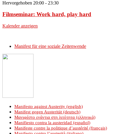
Hervorgehoben
20:00
-
23:30
Filmseminar: Work hard, play hard
Kalender anzeigen
Manifest für eine soziale Zeitenwende
Manifesto against Austerity (english)
Manifest gegen Austerität (deutsch)
Μανιφέστο ενάντια στη λιτότητα (ελληνικά)
Manifiesto contra la austeridad (español)
Manifeste contre la politique d’austérité (français)
Manifesto contro l’austerità (italiano)