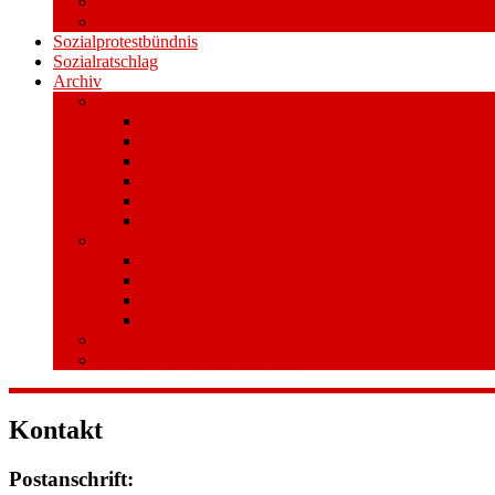
Videos
Aufkleber und Plakate
Sozialprotestbündnis
Sozialratschlag
Archiv
Volksentscheid
Kurzinfo zum Volksentscheid
Warum Schuldenbremse streichen?
Wie funktioniert der Volksentscheid?
Gesetzestext und Begründung
Material/Downloads
Spenden
Stufe 1 – Volksinitiative
Unterschreiben
Mitmachen
Beim Sammeln helfen/ Sammelstellen
Material/Downloads
Aktionswoche an der UHH
STADTWEITE KONFERENZ
Kontakt
Postanschrift: