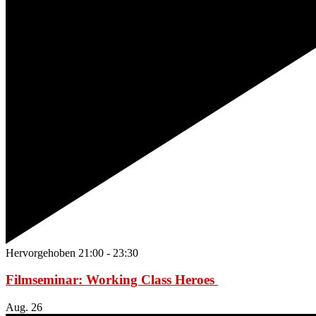
Hervorgehoben
21:00
-
23:30
Filmseminar: Working Class Heroes
Aug.
26