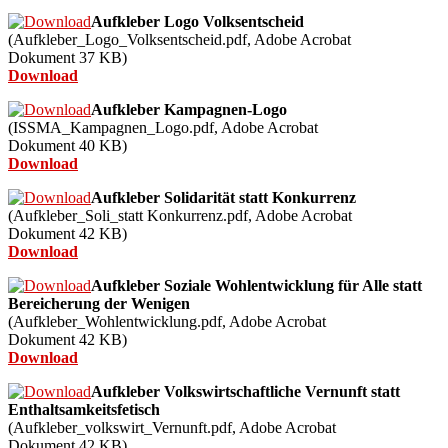
Aufkleber Logo Volksentscheid
(Aufkleber_Logo_Volksentscheid.pdf,
Adobe Acrobat
Dokument
37
KB)
Download
Aufkleber Kampagnen-Logo
(ISSMA_Kampagnen_Logo.pdf,
Adobe Acrobat
Dokument
40
KB)
Download
Aufkleber Solidarität statt Konkurrenz
(Aufkleber_Soli_statt Konkurrenz.pdf,
Adobe Acrobat
Dokument
42
KB)
Download
Aufkleber Soziale Wohlentwicklung für Alle statt
Bereicherung der Wenigen
(Aufkleber_Wohlentwicklung.pdf,
Adobe Acrobat
Dokument
42
KB)
Download
Aufkleber Volkswirtschaftliche Vernunft statt
Enthaltsamkeitsfetisch
(Aufkleber_volkswirt_Vernunft.pdf,
Adobe Acrobat
Dokument
42
KB)