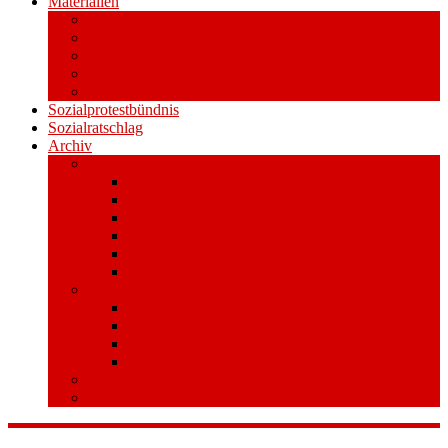
Materialien
Pressemitteilungen
Publikationen
Literatur
Videos
Aufkleber und Plakate
Sozialprotestbündnis
Sozialratschlag
Archiv
Volksentscheid
Kurzinfo zum Volksentscheid
Warum Schuldenbremse streichen?
Wie funktioniert der Volksentscheid?
Gesetzestext und Begründung
Material/Downloads
Spenden
Stufe 1 – Volksinitiative
Unterschreiben
Mitmachen
Beim Sammeln helfen/ Sammelstellen
Material/Downloads
Aktionswoche an der UHH
STADTWEITE KONFERENZ