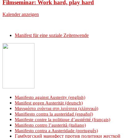
Filmseminar: Work hard, play hard
Kalender anzeigen
Manifest für eine soziale Zeitenwende
Manifesto against Austerity (english)
Manifest gegen Austerität (deutsch)
Μανιφέστο ενάντια στη λιτότητα (ελληνικά)
Manifiesto contra la austeridad (español)
Manifeste contre la politique d’austérité (français)
Manifesto contro l’austerità (italiano)
Manifesto contra a Austeridade (português)
Гамбургский манифест против политики жесткой