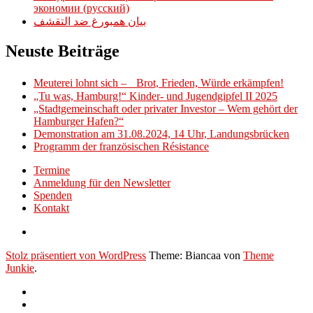
экономии (русский)
بيان همبورغ ضد التقشف
Neuste Beiträge
Meuterei lohnt sich – Brot, Frieden, Würde erkämpfen!
„Tu was, Hamburg!“ Kinder- und Jugendgipfel II 2025
„Stadtgemeinschaft oder privater Investor – Wem gehört der
Hamburger Hafen?“
Demonstration am 31.08.2024, 14 Uhr, Landungsbrücken
Programm der französischen Résistance
Termine
Anmeldung für den Newsletter
Spenden
Kontakt
Stolz präsentiert von WordPress
Theme: Biancaa von
Theme
Junkie
.
Termine
Anmeldung