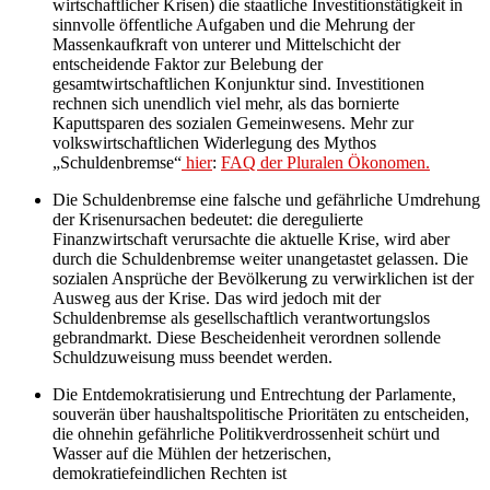
wirtschaftlicher Krisen) die staatliche Investitionstätigkeit in
sinnvolle öffentliche Aufgaben und die Mehrung der
Massenkaufkraft von unterer und Mittelschicht der
entscheidende Faktor zur Belebung der
gesamtwirtschaftlichen Konjunktur sind. Investitionen
rechnen sich unendlich viel mehr, als das bornierte
Kaputtsparen des sozialen Gemeinwesens. Mehr zur
volkswirtschaftlichen Widerlegung des Mythos
„Schuldenbremse“
hier
:
FAQ der Pluralen Ökonomen.
Die Schuldenbremse eine falsche und gefährliche Umdrehung
der Krisenursachen bedeutet: die deregulierte
Finanzwirtschaft verursachte die aktuelle Krise, wird aber
durch die Schuldenbremse weiter unangetastet gelassen. Die
sozialen Ansprüche der Bevölkerung zu verwirklichen ist der
Ausweg aus der Krise. Das wird jedoch mit der
Schuldenbremse als gesellschaftlich verantwortungslos
gebrandmarkt. Diese Bescheidenheit verordnen sollende
Schuldzuweisung muss beendet werden.
Die Entdemokratisierung und Entrechtung der Parlamente,
souverän über haushaltspolitische Prioritäten zu entscheiden,
die ohnehin gefährliche Politikverdrossenheit schürt und
Wasser auf die Mühlen der hetzerischen,
demokratiefeindlichen Rechten ist