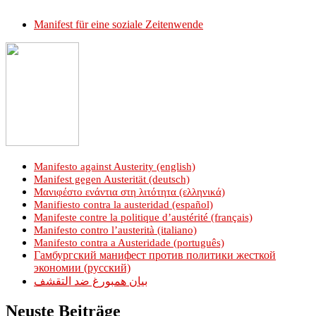
Manifest für eine soziale Zeitenwende
Manifesto against Austerity (english)
Manifest gegen Austerität (deutsch)
Μανιφέστο ενάντια στη λιτότητα (ελληνικά)
Manifiesto contra la austeridad (español)
Manifeste contre la politique d’austérité (français)
Manifesto contro l’austerità (italiano)
Manifesto contra a Austeridade (português)
Гамбургский манифест против политики жесткой
экономии (русский)
بيان همبورغ ضد التقشف
Neuste Beiträge