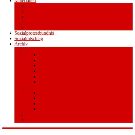
Materialien
Pressemitteilungen
Publikationen
Literatur
Videos
Aufkleber und Plakate
Sozialprotestbündnis
Sozialratschlag
Archiv
Volksentscheid
Kurzinfo zum Volksentscheid
Warum Schuldenbremse streichen?
Wie funktioniert der Volksentscheid?
Gesetzestext und Begründung
Material/Downloads
Spenden
Stufe 1 – Volksinitiative
Unterschreiben
Mitmachen
Beim Sammeln helfen/ Sammelstellen
Material/Downloads
Aktionswoche an der UHH
STADTWEITE KONFERENZ