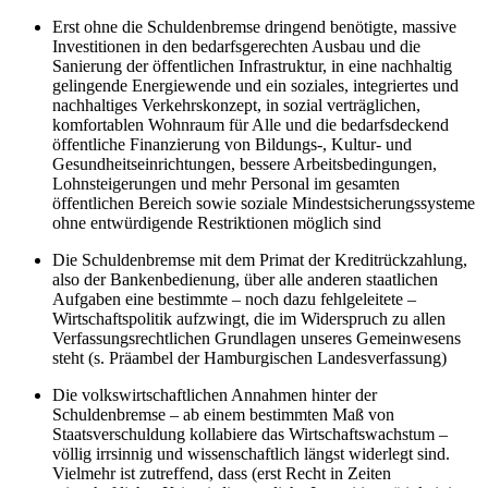
Erst ohne die Schuldenbremse dringend benötigte, massive
Investitionen in den bedarfsgerechten Ausbau und die
Sanierung der öffentlichen Infrastruktur, in eine nachhaltig
gelingende Energiewende und ein soziales, integriertes und
nachhaltiges Verkehrskonzept, in sozial verträglichen,
komfortablen Wohnraum für Alle und die bedarfsdeckend
öffentliche Finanzierung von Bildungs-, Kultur- und
Gesundheitseinrichtungen, bessere Arbeitsbedingungen,
Lohnsteigerungen und mehr Personal im gesamten
öffentlichen Bereich sowie soziale Mindestsicherungssysteme
ohne entwürdigende Restriktionen möglich sind
Die Schuldenbremse mit dem Primat der Kreditrückzahlung,
also der Bankenbedienung, über alle anderen staatlichen
Aufgaben eine bestimmte – noch dazu fehlgeleitete –
Wirtschaftspolitik aufzwingt, die im Widerspruch zu allen
Verfassungsrechtlichen Grundlagen unseres Gemeinwesens
steht (s. Präambel der Hamburgischen Landesverfassung)
Die volkswirtschaftlichen Annahmen hinter der
Schuldenbremse – ab einem bestimmten Maß von
Staatsverschuldung kollabiere das Wirtschaftswachstum –
völlig irrsinnig und wissenschaftlich längst widerlegt sind.
Vielmehr ist zutreffend, dass (erst Recht in Zeiten