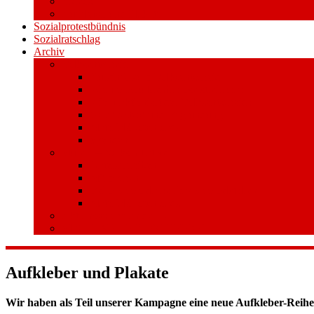
Videos
Aufkleber und Plakate
Sozialprotestbündnis
Sozialratschlag
Archiv
Volksentscheid
Kurzinfo zum Volksentscheid
Warum Schuldenbremse streichen?
Wie funktioniert der Volksentscheid?
Gesetzestext und Begründung
Material/Downloads
Spenden
Stufe 1 – Volksinitiative
Unterschreiben
Mitmachen
Beim Sammeln helfen/ Sammelstellen
Material/Downloads
Aktionswoche an der UHH
STADTWEITE KONFERENZ
Aufkleber und Plakate
Wir haben als Teil unserer Kampagne eine neue Aufkleber-Reihe e