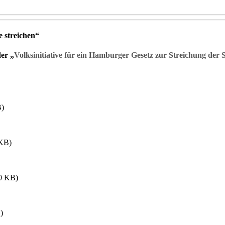
 streichen“
er „
Volksinitiative für ein Hamburger Gesetz zur Streichung de
)
KB)
0
KB)
)