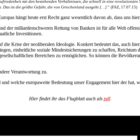
zufriedenheit mit den bestehenden Verhältnissen, die schnell in eine revolutionäre
. Das ist die größte Gefahr, die von Griechenland ausgeht […].
“
(FAZ, 17.07.15)
ropas hängt heute erst Recht ganz wesentlich davon ab, dass uns hier
d der milliardenschweren Ret­­tung von Banken ist für alle Welt offensi
atliche Investitionen.
auf die Krise der neoliberalen Ideologie. Konkret bedeutet das, auch 
ingen, einheitliche soziale Mindestsicherungen zu schaffen, Reichtum 
n gesellschaftlichen Bereichen zu ermöglichen. So können die Bevölker
ndere Verantwortung zu.
 und welche europaweite Bedeutung unser Engagement hier der hat, w
Hier findet ihr das Flugblatt auch als
pdf
.