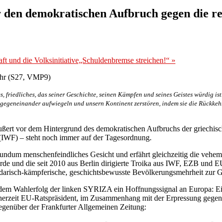
 den demokratischen Aufbruch gegen die re
ft und die Volksinitiative„Schuldenbremse streichen!“
»
hr (S27, VMP9)
friedliches, das seiner Geschichte, seinen Kämpfen und seines Geistes würdig ist
n gegeneinander aufwiegeln und unsern Kontinent zerstören, indem sie die Rückk
eäußert vor dem Hintergrund des demokratischen Aufbruchs der griec
(IWF) – steht noch immer auf der Tagesordnung.
hr rundum menschenfeindliches Gesicht und erfährt gleichzeitig die veh
e und die seit 2010 aus Berlin dirigierte Troika aus IWF, EZB und 
solidarisch-kämpferische, geschichtsbewusste Bevölkerungsmehrheit zur
 dem Wahlerfolg der linken SYRIZA ein Hoffnungssignal an Europa: Ein
inerzeit EU-Ratspräsident, im Zusammenhang mit der Erpressung gegenüb
gegenüber der Frankfurter Allgemeinen Zeitung: