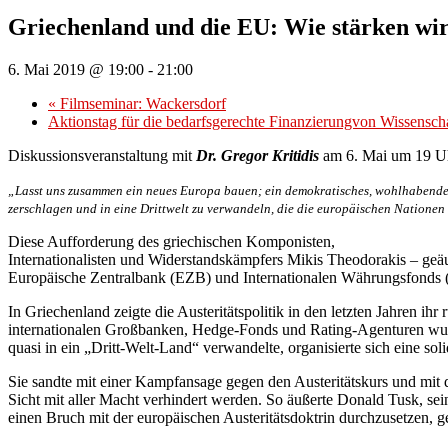
Griechenland und die EU: Wie stärken wir
6. Mai 2019 @ 19:00
-
21:00
«
Filmseminar: Wackersdorf
Aktionstag für die bedarfsgerechte Finanzierungvon Wissenscha
Diskussionsveranstaltung mit
Dr. Gregor Kritidis
am 6. Mai um 19 U
„Lasst uns zusammen ein neues Europa bauen; ein demokratisches, wohlhabendes, 
zerschlagen und in eine Drittwelt zu verwandeln, die die europäischen Natione
Diese Aufforderung des griechischen Komponisten,
Internationalisten und Widerstandskämpfers Mikis Theodorakis – g
Europäische Zentralbank (EZB) und Internationalen Währungsfonds 
In Griechenland zeigte die Austeritätspolitik in den letzten Jahren i
internationalen Großbanken, Hedge-Fonds und Rating-Agenturen wurd
quasi in ein „Dritt-Welt-Land“ verwandelte, organisierte sich eine 
Sie sandte mit einer Kampfansage gegen den Austeritätskurs und mit
Sicht mit aller Macht verhindert werden. So äußerte Donald Tusk, se
einen Bruch mit der europäischen Austeritätsdoktrin durchzusetzen, 