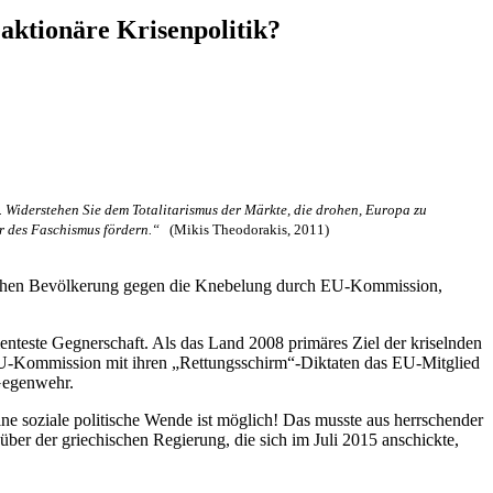
aktionäre Krisenpolitik?
. Widerstehen Sie dem Totalitarismus der Märkte, die drohen, Europa zu
ehr des Faschismus fördern.“
(Mikis Theodorakis, 2011)
hischen Bevölkerung gegen die Knebelung durch EU-Kommission,
ementeste Gegnerschaft. Als das Land 2008 primäres Ziel der kriselnden
EU-Kommission mit ihren „Rettungsschirm“-Diktaten das EU-Mitglied
 Gegenwehr.
e soziale politische Wende ist möglich! Das musste aus herrschender
er der griechischen Regierung, die sich im Juli 2015 anschickte,