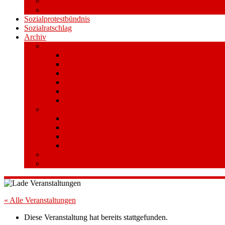
Videos
Aufkleber und Plakate
Sozialprotestbündnis
Sozialratschlag
Archiv
Volksentscheid
Kurzinfo zum Volksentscheid
Warum Schuldenbremse streichen?
Wie funktioniert der Volksentscheid?
Gesetzestext und Begründung
Material/Downloads
Spenden
Stufe 1 – Volksinitiative
Unterschreiben
Mitmachen
Beim Sammeln helfen/ Sammelstellen
Material/Downloads
Aktionswoche an der UHH
STADTWEITE KONFERENZ
« Alle Veranstaltungen
Diese Veranstaltung hat bereits stattgefunden.