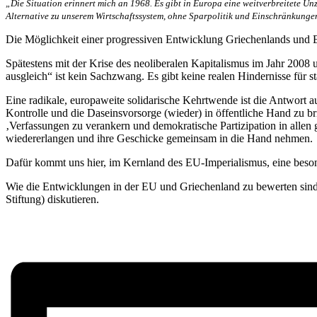
„Die Situation erinnert mich an 1968. Es gibt in Europa eine weitverbreitete Un
Alternative zu unserem Wirtschaftssystem, ohne Sparpolitik und Einschränkungen
Die Möglichkeit einer progressiven Entwicklung Griechenlands und Eu
Spätestens mit der Krise des neoliberalen Kapitalismus im Jahr 2008 un
ausgleich“ ist kein Sachzwang. Es gibt keine realen Hindernisse für sta
Eine radikale, europaweite solidarische Kehrtwende ist die Antwort 
Kontrolle und die Daseinsvorsorge (wieder) in öffentliche Hand zu br
‚Verfassungen zu verankern und demokratische Partizipation in alle
wiedererlangen und ihre Geschicke gemeinsam in die Hand nehmen.
Dafür kommt uns hier, im Kernland des EU-Imperialismus, eine beso
Wie die Entwicklungen in der EU und Griechenland zu bewerten sind
Stiftung) diskutieren.