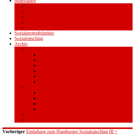
Materialien
Pressemitteilungen
Publikationen
Literatur
Videos
Aufkleber und Plakate
Sozialprotestbündnis
Sozialratschlag
Archiv
Volksentscheid
Kurzinfo zum Volksentscheid
Warum Schuldenbremse streichen?
Wie funktioniert der Volksentscheid?
Gesetzestext und Begründung
Material/Downloads
Spenden
Stufe 1 – Volksinitiative
Unterschreiben
Mitmachen
Beim Sammeln helfen/ Sammelstellen
Material/Downloads
Aktionswoche an der UHH
STADTWEITE KONFERENZ
Vorheriger
Einladung zum Hamburger Sozialratschlag III +