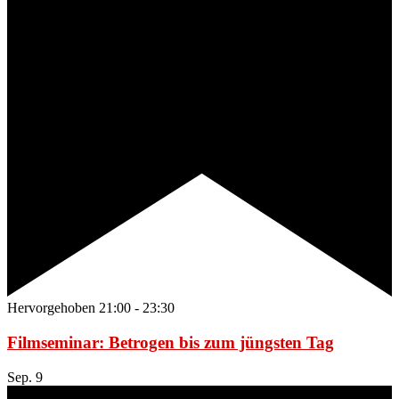
Hervorgehoben
21:00
-
23:30
Filmseminar: Betrogen bis zum jüngsten Tag
Sep.
9