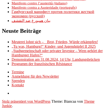
Manifesto contro l’austerità (italiano)
Manifesto contra a Austeridade (português)
Гамбургский манифест против политики жесткой
экономии (русский)
بيان همبورغ ضد التقشف
Neuste Beiträge
Meuterei lohnt sich – Brot, Frieden, Würde erkämpfen!
„Tu was, Hamburg!“ Kinder- und Jugendgipfel II 2025
„Stadtgemeinschaft oder privater Investor – Wem gehört der
Hamburger Hafen?“
Demonstration am 31.08.2024, 14 Uhr, Landungsbrücken
Programm der französischen Résistance
Termine
Anmeldung für den Newsletter
Spenden
Kontakt
Stolz präsentiert von WordPress
Theme: Biancaa von
Theme
Junkie
.