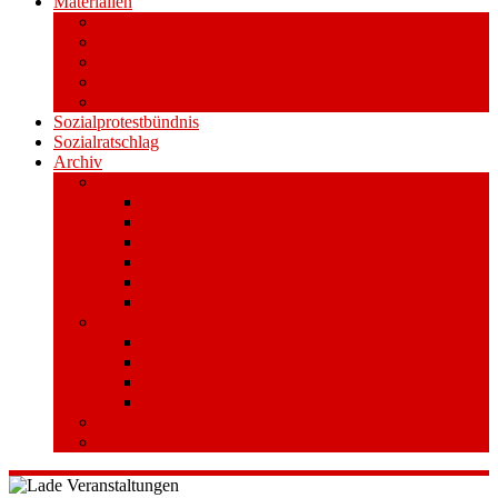
Materialien
Pressemitteilungen
Publikationen
Literatur
Videos
Aufkleber und Plakate
Sozialprotestbündnis
Sozialratschlag
Archiv
Volksentscheid
Kurzinfo zum Volksentscheid
Warum Schuldenbremse streichen?
Wie funktioniert der Volksentscheid?
Gesetzestext und Begründung
Material/Downloads
Spenden
Stufe 1 – Volksinitiative
Unterschreiben
Mitmachen
Beim Sammeln helfen/ Sammelstellen
Material/Downloads
Aktionswoche an der UHH
STADTWEITE KONFERENZ