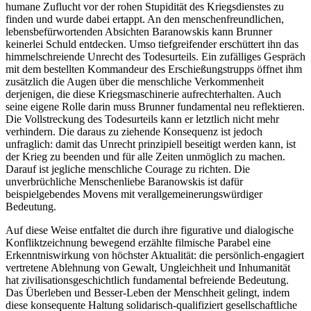
humane Zuflucht vor der rohen Stupidität des Kriegsdienstes zu
finden und wurde dabei ertappt. An den menschenfreundlichen,
lebensbefürwortenden Absichten Baranowskis kann Brunner
keinerlei Schuld entdecken. Umso tiefgreifender erschüttert ihn das
himmelschreiende Unrecht des Todesurteils. Ein zufälliges Gespräch
mit dem bestellten Kommandeur des Erschießungstrupps öffnet ihm
zusätzlich die Augen über die menschliche Verkommenheit
derjenigen, die diese Kriegsmaschinerie aufrechterhalten. Auch
seine eigene Rolle darin muss Brunner fundamental neu reflektieren.
Die Vollstreckung des Todesurteils kann er letztlich nicht mehr
verhindern. Die daraus zu ziehende Konsequenz ist jedoch
unfraglich: damit das Unrecht prinzipiell beseitigt werden kann, ist
der Krieg zu beenden und für alle Zeiten unmöglich zu machen.
Darauf ist jegliche menschliche Courage zu richten. Die
unverbrüchliche Menschenliebe Baranowskis ist dafür
beispielgebendes Movens mit verallgemeinerungswürdiger
Bedeutung.
Auf diese Weise entfaltet die durch ihre figurative und dialogische
Konfliktzeichnung bewegend erzählte filmische Parabel eine
Erkenntniswirkung von höchster Aktualität: die persönlich-engagiert
vertretene Ablehnung von Gewalt, Ungleichheit und Inhumanität
hat zivilisationsgeschichtlich fundamental befreiende Bedeutung.
Das Überleben und Besser-Leben der Menschheit gelingt, indem
diese konsequente Haltung solidarisch-qualifiziert gesellschaftliche