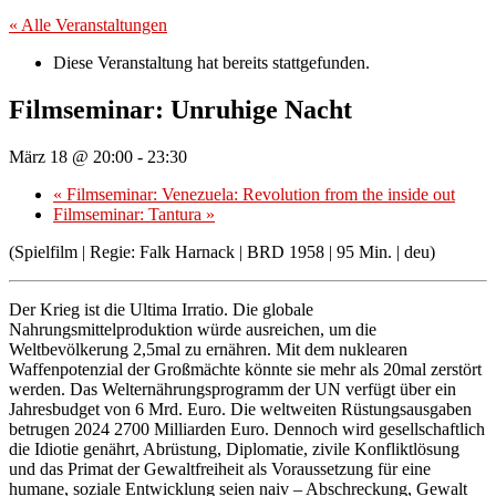
« Alle Veranstaltungen
Diese Veranstaltung hat bereits stattgefunden.
Filmseminar: Unruhige Nacht
März 18 @ 20:00
-
23:30
«
Filmseminar: Venezuela: Revolution from the inside out
Filmseminar: Tantura
»
(Spielfilm | Regie: Falk Harnack | BRD 1958 | 95 Min. | deu)
Der Krieg ist die Ultima Irratio. Die globale
Nahrungsmittelproduktion würde ausreichen, um die
Weltbevölkerung 2,5mal zu ernähren. Mit dem nuklearen
Waffenpotenzial der Großmächte könnte sie mehr als 20mal zerstört
werden. Das Welternährungsprogramm der UN verfügt über ein
Jahresbudget von 6 Mrd. Euro. Die weltweiten Rüstungsausgaben
betrugen 2024 2700 Milliarden Euro. Dennoch wird gesellschaftlich
die Idiotie genährt, Abrüstung, Diplomatie, zivile Konfliktlösung
und das Primat der Gewaltfreiheit als Voraussetzung für eine
humane, soziale Entwicklung seien naiv – Abschreckung, Gewalt