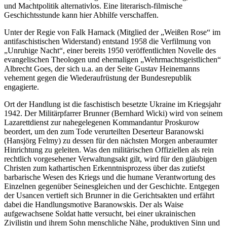
und Machtpolitik alternativlos. Eine literarisch-filmische
Geschichtsstunde kann hier Abhilfe verschaffen.
Unter der Regie von Falk Harnack (Mitglied der „Weißen Rose“ im
antifaschistischen Widerstand) entstand 1958 die Verfilmung von
„Unruhige Nacht“, einer bereits 1950 veröffentlichten Novelle des
evangelischen Theologen und ehemaligen „Wehrmachtsgeistlichen“
Albrecht Goes, der sich u.a. an der Seite Gustav Heinemanns
vehement gegen die Wiederaufrüstung der Bundesrepublik
engagierte.
Ort der Handlung ist die faschistisch besetzte Ukraine im Kriegsjahr
1942. Der Militärpfarrer Brunner (Bernhard Wicki) wird von seinem
Lazarettdienst zur nahegelegenen Kommandantur Proskurow
beordert, um den zum Tode verurteilten Deserteur Baranowski
(Hansjörg Felmy) zu dessen für den nächsten Morgen anberaumter
Hinrichtung zu geleiten. Was den militärischen Offiziellen als rein
rechtlich vorgesehener Verwaltungsakt gilt, wird für den gläubigen
Christen zum kathartischen Erkenntnisprozess über das zutiefst
barbarische Wesen des Kriegs und die humane Verantwortung des
Einzelnen gegenüber Seinesgleichen und der Geschichte. Entgegen
der Usancen vertieft sich Brunner in die Gerichtsakten und erfährt
dabei die Handlungsmotive Baranowskis. Der als Waise
aufgewachsene Soldat hatte versucht, bei einer ukrainischen
Zivilistin und ihrem Sohn menschliche Nähe, produktiven Sinn und