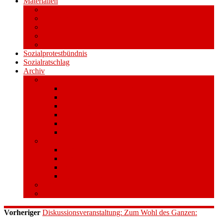
Materialien
Pressemitteilungen
Publikationen
Literatur
Videos
Aufkleber und Plakate
Sozialprotestbündnis
Sozialratschlag
Archiv
Volksentscheid
Kurzinfo zum Volksentscheid
Warum Schuldenbremse streichen?
Wie funktioniert der Volksentscheid?
Gesetzestext und Begründung
Material/Downloads
Spenden
Stufe 1 – Volksinitiative
Unterschreiben
Mitmachen
Beim Sammeln helfen/ Sammelstellen
Material/Downloads
Aktionswoche an der UHH
STADTWEITE KONFERENZ
Vorheriger
Diskussionsveranstaltung: Zum Wohl des Ganzen: