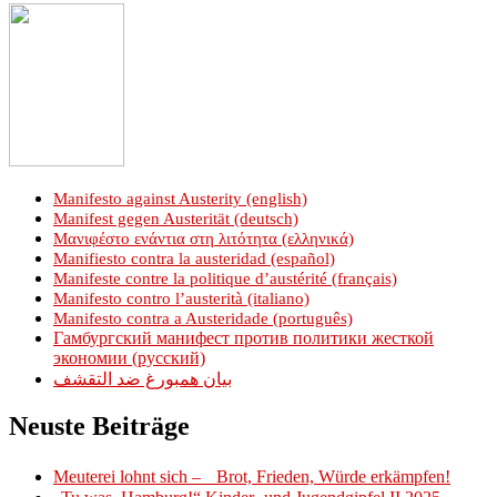
Manifesto against Austerity (english)
Manifest gegen Austerität (deutsch)
Μανιφέστο ενάντια στη λιτότητα (ελληνικά)
Manifiesto contra la austeridad (español)
Manifeste contre la politique d’austérité (français)
Manifesto contro l’austerità (italiano)
Manifesto contra a Austeridade (português)
Гамбургский манифест против политики жесткой
экономии (русский)
بيان همبورغ ضد التقشف
Neuste Beiträge
Meuterei lohnt sich – Brot, Frieden, Würde erkämpfen!