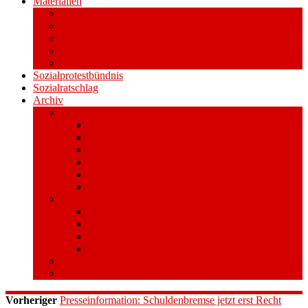
Materialien
Pressemitteilungen
Publikationen
Literatur
Videos
Aufkleber und Plakate
Sozialprotestbündnis
Sozialratschlag
Archiv
Volksentscheid
Kurzinfo zum Volksentscheid
Warum Schuldenbremse streichen?
Wie funktioniert der Volksentscheid?
Gesetzestext und Begründung
Material/Downloads
Spenden
Stufe 1 – Volksinitiative
Unterschreiben
Mitmachen
Beim Sammeln helfen/ Sammelstellen
Material/Downloads
Aktionswoche an der UHH
STADTWEITE KONFERENZ
Vorheriger
Presseinformation: Schuldenbremse jetzt erst Recht