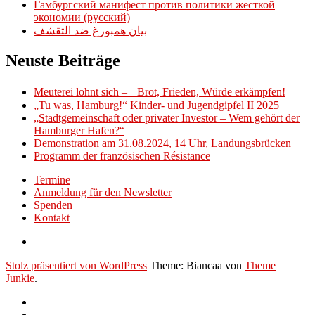
Гамбургский манифест против политики жесткой
экономии (русский)
بيان همبورغ ضد التقشف
Neuste Beiträge
Meuterei lohnt sich – Brot, Frieden, Würde erkämpfen!
„Tu was, Hamburg!“ Kinder- und Jugendgipfel II 2025
„Stadtgemeinschaft oder privater Investor – Wem gehört der
Hamburger Hafen?“
Demonstration am 31.08.2024, 14 Uhr, Landungsbrücken
Programm der französischen Résistance
Termine
Anmeldung für den Newsletter
Spenden
Kontakt
Stolz präsentiert von WordPress
Theme: Biancaa von
Theme
Junkie
.
Termine
Anmeldung