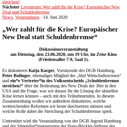
streichen!
Nächster
Livestream: Wer zahlt für die Krise? Europäischer New
Deal statt Schuldenbremse
News
,
Veranstaltung
· 14. Juni 2020
„Wer zahlt für die Krise? Europäischer
New Deal statt Schuldenbremse“
Diskussionsveranstaltung
am Dienstag, den 23.06.2020, um 19 Uhr, im Zeise Kino
(Friedensallee 7-9, Saal 1).
Es diskutieren
Katja Karger
, Vorsitzende des DGB Hamburg,
Peter Bofinger
, ehemaliges Mitglied der „fünf Wirtschaftsweisen“
und
ein*e Vertreter*in des Volksentscheids „Schuldenbremse
streichen!“
über die Bedeutung des New Deals der 30er in den
USA und die Frage, was wir daraus für die Lösung der aktuellen
Krise lernen können – auch mit den Teilnehmenden. In diesem
Zusammenhang wollen wir außerdem diskutieren, welche
weitreichenden Reformen wir heute durchsetzen müssen und
welche Rolle dabei die Streichung der Schuldenbremse spielt.
Unterstützt wird die Veranstaltung von der DGB Jugend Hamburg
und der Stipendiat*innengruppe der Hans-Böckler-Stiftung des