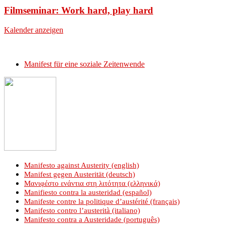
Filmseminar: Work hard, play hard
Kalender anzeigen
Manifest für eine soziale Zeitenwende
Manifesto against Austerity (english)
Manifest gegen Austerität (deutsch)
Μανιφέστο ενάντια στη λιτότητα (ελληνικά)
Manifiesto contra la austeridad (español)
Manifeste contre la politique d’austérité (français)
Manifesto contro l’austerità (italiano)
Manifesto contra a Austeridade (português)