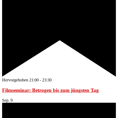
Hervorgehoben
21:00
-
23:30
Filmseminar: Betrogen bis zum jüngsten Tag
Sep.
9