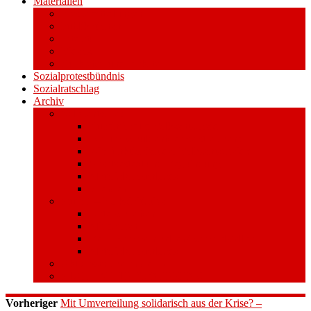
Materialien
Pressemitteilungen
Publikationen
Literatur
Videos
Aufkleber und Plakate
Sozialprotestbündnis
Sozialratschlag
Archiv
Volksentscheid
Kurzinfo zum Volksentscheid
Warum Schuldenbremse streichen?
Wie funktioniert der Volksentscheid?
Gesetzestext und Begründung
Material/Downloads
Spenden
Stufe 1 – Volksinitiative
Unterschreiben
Mitmachen
Beim Sammeln helfen/ Sammelstellen
Material/Downloads
Aktionswoche an der UHH
STADTWEITE KONFERENZ
Vorheriger
Mit Umverteilung solidarisch aus der Krise? –