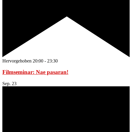
Hervorgehoben
20:00
-
23:30
Filmseminar: Nae pasaran!
Sep.
23