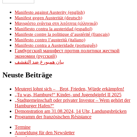
Manifesto against Austerity (english)
Manifest gegen Austerität (deutsch)
Μανιφέστο ενάντια στη λιτότητα (ελληνικά)
Manifiesto contra la austeridad (español)
Manifeste contre la politique d’austérité (français)
Manifesto contro l’austerità (italiano)
Manifesto contra a Austeridade (português)
Гамбургский манифест против политики жесткой
экономии (русский)
بيان همبورغ ضد التقشف
Neuste Beiträge
Meuterei lohnt sich – Brot, Frieden, Würde erkämpfen!
„Tu was, Hamburg!“ Kinder- und Jugendgipfel II 2025
„Stadtgemeinschaft oder privater Investor – Wem gehört der
Hamburger Hafen?“
Demonstration am 31.08.2024, 14 Uhr, Landungsbrücken
Programm der französischen Résistance
Termine
Anmeldung für den Newsletter