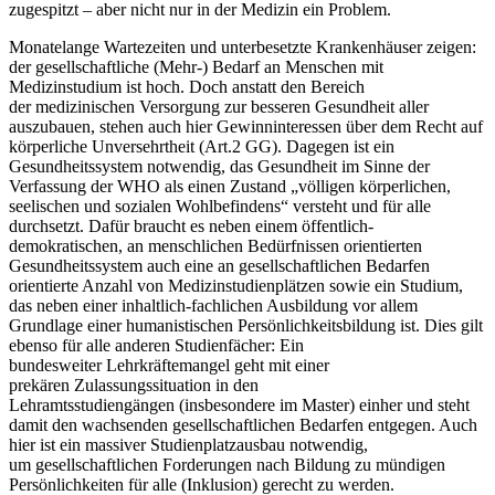
zugespitzt – aber nicht nur in der Medizin ein Problem.
Monatelange Wartezeiten und unterbesetzte Krankenhäuser zeigen:
der gesellschaftliche (Mehr-) Bedarf an Menschen mit
Medizinstudium ist hoch. Doch anstatt den Bereich
der medizinischen Versorgung zur besseren Gesundheit aller
auszubauen, stehen auch hier Gewinninteressen über dem Recht auf
körperliche Unversehrtheit (Art.2 GG). Dagegen ist ein
Gesundheitssystem notwendig, das Gesundheit im Sinne der
Verfassung der WHO als einen Zustand „völligen körperlichen,
seelischen und sozialen Wohlbefindens“ versteht und für alle
durchsetzt. Dafür braucht es neben einem öffentlich-
demokratischen, an menschlichen Bedürfnissen orientierten
Gesundheitssystem auch eine an gesellschaftlichen Bedarfen
orientierte Anzahl von Medizinstudienplätzen sowie ein Studium,
das neben einer inhaltlich-fachlichen Ausbildung vor allem
Grundlage einer humanistischen Persönlichkeitsbildung ist. Dies gilt
ebenso für alle anderen Studienfächer: Ein
bundesweiter Lehrkräftemangel geht mit einer
prekären Zulassungssituation in den
Lehramtsstudiengängen (insbesondere im Master) einher und steht
damit den wachsenden gesellschaftlichen Bedarfen entgegen. Auch
hier ist ein massiver Studienplatzausbau notwendig,
um gesellschaftlichen Forderungen nach Bildung zu mündigen
Persönlichkeiten für alle (Inklusion) gerecht zu werden.