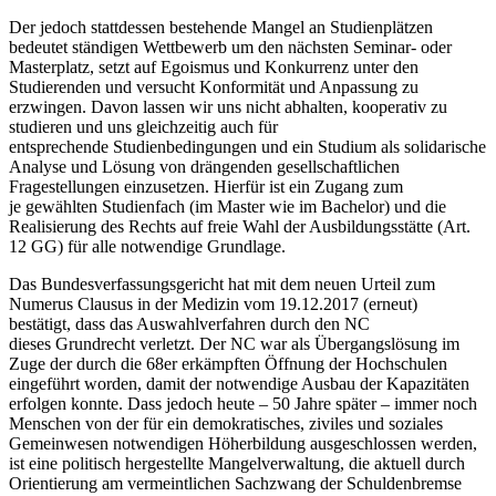
Der jedoch stattdessen bestehende Mangel an Studienplätzen
bedeutet ständigen Wettbewerb um den nächsten Seminar- oder
Masterplatz, setzt auf Egoismus und Konkurrenz unter den
Studierenden und versucht Konformität und Anpassung zu
erzwingen. Davon lassen wir uns nicht abhalten, kooperativ zu
studieren und uns gleichzeitig auch für
entsprechende Studienbedingungen und ein Studium als solidarische
Analyse und Lösung von drängenden gesellschaftlichen
Fragestellungen einzusetzen. Hierfür ist ein Zugang zum
je gewählten Studienfach (im Master wie im Bachelor) und die
Realisierung des Rechts auf freie Wahl der Ausbildungsstätte (Art.
12 GG) für alle notwendige Grundlage.
Das Bundesverfassungsgericht hat mit dem neuen Urteil zum
Numerus Clausus in der Medizin vom 19.12.2017 (erneut)
bestätigt, dass das Auswahlverfahren durch den NC
dieses Grundrecht verletzt. Der NC war als Übergangslösung im
Zuge der durch die 68er erkämpften Öffnung der Hochschulen
eingeführt worden, damit der notwendige Ausbau der Kapazitäten
erfolgen konnte. Dass jedoch heute – 50 Jahre später – immer noch
Menschen von der für ein demokratisches, ziviles und soziales
Gemeinwesen notwendigen Höherbildung ausgeschlossen werden,
ist eine politisch hergestellte Mangelverwaltung, die aktuell durch
Orientierung am vermeintlichen Sachzwang der Schuldenbremse