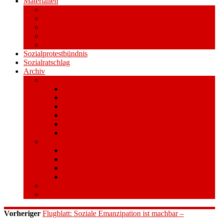
Materialien
Pressemitteilungen
Publikationen
Literatur
Videos
Aufkleber und Plakate
Sozialprotestbündnis
Sozialratschlag
Archiv
Volksentscheid
Kurzinfo zum Volksentscheid
Warum Schuldenbremse streichen?
Wie funktioniert der Volksentscheid?
Gesetzestext und Begründung
Material/Downloads
Spenden
Stufe 1 – Volksinitiative
Unterschreiben
Mitmachen
Beim Sammeln helfen/ Sammelstellen
Material/Downloads
Aktionswoche an der UHH
STADTWEITE KONFERENZ
Vorheriger
Flugblatt: Soziale Emanzipation ist machbar –