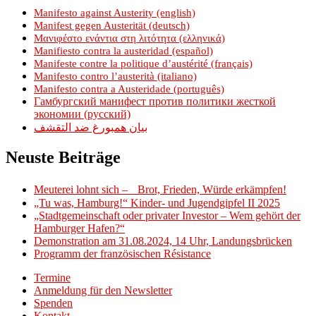
Manifesto against Austerity (english)
Manifest gegen Austerität (deutsch)
Μανιφέστο ενάντια στη λιτότητα (ελληνικά)
Manifiesto contra la austeridad (español)
Manifeste contre la politique d’austérité (français)
Manifesto contro l’austerità (italiano)
Manifesto contra a Austeridade (português)
Гамбургский манифест против политики жесткой
экономии (русский)
بيان همبورغ ضد التقشف
Neuste Beiträge
Meuterei lohnt sich – Brot, Frieden, Würde erkämpfen!
„Tu was, Hamburg!“ Kinder- und Jugendgipfel II 2025
„Stadtgemeinschaft oder privater Investor – Wem gehört der
Hamburger Hafen?“
Demonstration am 31.08.2024, 14 Uhr, Landungsbrücken
Programm der französischen Résistance
Termine
Anmeldung für den Newsletter
Spenden
Kontakt