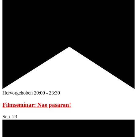
Hervorgehoben
20:00
-
23:30
Filmseminar: Nae pasaran!
Sep.
23