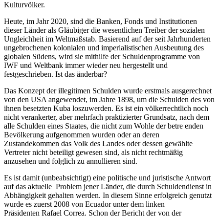
Kulturvölker.
Heute, im Jahr 2020, sind die Banken, Fonds und Institutionen
dieser Länder als Gläubiger die wesentlichen Treiber der sozialen
Ungleichheit im Weltmaßstab. Basierend auf der seit Jahrhunderten
ungebrochenen kolonialen und imperialistischen Ausbeutung des
globalen Südens, wird sie mithilfe der Schuldenprogramme von
IWF und Weltbank immer wieder neu hergestellt und
festgeschrieben. Ist das änderbar?
Das Konzept der illegitimen Schulden wurde erstmals ausgerechnet
von den USA angewendet, im Jahre 1898, um die Schulden des von
ihnen besetzten Kuba loszuwerden. Es ist ein völkerrechtlich noch
nicht verankerter, aber mehrfach praktizierter Grundsatz, nach dem
alle Schulden eines Staates, die nicht zum Wohle der betre enden
Bevölkerung aufgenommen wurden oder an deren
Zustandekommen das Volk des Landes oder dessen gewählte
Vertreter nicht beteiligt gewesen sind, als nicht rechtmäßig
anzusehen und folglich zu annullieren sind.
Es ist damit (unbeabsichtigt) eine politische und juristische Antwort
auf das aktuelle Problem jener Länder, die durch Schuldendienst in
Abhängigkeit gehalten werden. In diesem Sinne erfolgreich genutzt
wurde es zuerst 2008 von Ecuador unter dem linken
Präsidenten Rafael Correa. Schon der Bericht der von der