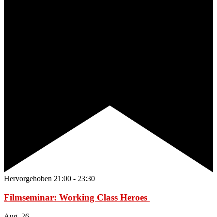
Hervorgehoben
21:00
-
23:30
Filmseminar: Working Class Heroes
Aug.
26