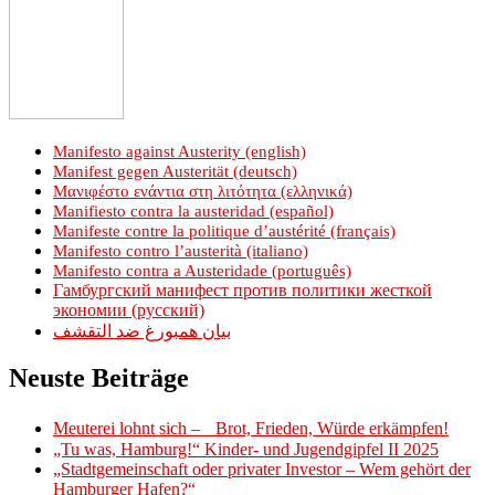
Manifesto against Austerity (english)
Manifest gegen Austerität (deutsch)
Μανιφέστο ενάντια στη λιτότητα (ελληνικά)
Manifiesto contra la austeridad (español)
Manifeste contre la politique d’austérité (français)
Manifesto contro l’austerità (italiano)
Manifesto contra a Austeridade (português)
Гамбургский манифест против политики жесткой
экономии (русский)
بيان همبورغ ضد التقشف
Neuste Beiträge
Meuterei lohnt sich – Brot, Frieden, Würde erkämpfen!
„Tu was, Hamburg!“ Kinder- und Jugendgipfel II 2025
„Stadtgemeinschaft oder privater Investor – Wem gehört der
Hamburger Hafen?“