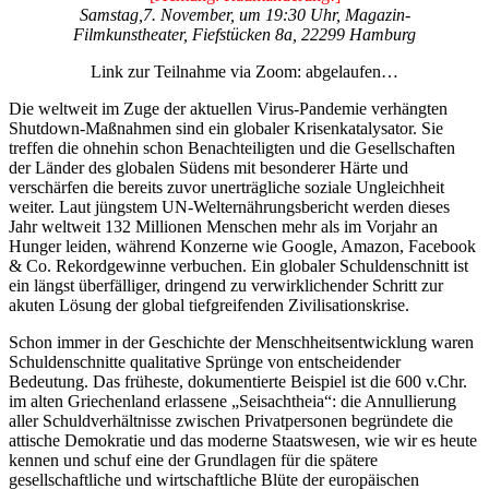
Samstag,7. November, um 19:30 Uhr, Magazin-
Filmkunstheater,
Fiefstücken 8a
, 22299 Hamburg
Link zur Teilnahme via Zoom: abgelaufen…
Die weltweit im Zuge der aktuellen Virus-Pandemie verhängten
Shutdown-Maßnahmen sind ein globaler Krisenkatalysator. Sie
treffen die ohnehin schon Benachteiligten und die Gesellschaften
der Länder des globalen Südens mit besonderer Härte und
verschärfen die bereits zuvor unerträgliche soziale Ungleichheit
weiter. Laut jüngstem UN-Welternährungsbericht werden dieses
Jahr weltweit 132 Millionen Menschen mehr als im Vorjahr an
Hunger leiden, während Konzerne wie Google, Amazon, Facebook
& Co. Rekordgewinne verbuchen. Ein globaler Schuldenschnitt ist
ein längst überfälliger, dringend zu verwirklichender Schritt zur
akuten Lösung der global tiefgreifenden Zivilisationskrise.
Schon immer in der Geschichte der Menschheitsentwicklung waren
Schuldenschnitte qualitative Sprünge von entscheidender
Bedeutung. Das früheste, dokumentierte Beispiel ist die 600 v.Chr.
im alten Griechenland erlassene „Seisachtheia“: die Annullierung
aller Schuldverhältnisse zwischen Privatpersonen begründete die
attische Demokratie und das moderne Staatswesen, wie wir es heute
kennen und schuf eine der Grundlagen für die spätere
gesellschaftliche und wirtschaftliche Blüte der europäischen