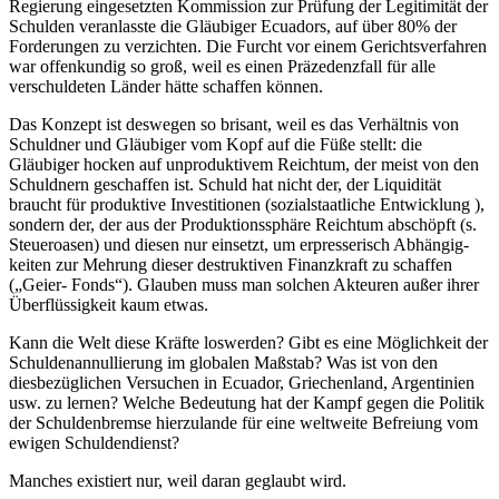
Regierung eingesetzten Kommission zur Prüfung der Legitimität der
Schulden veranlasste die Gläubiger Ecuadors, auf über 80% der
Forderungen zu verzichten. Die Furcht vor einem Gerichtsverfahren
war offenkundig so groß, weil es einen Präzedenzfall für alle
verschuldeten Länder hätte schaffen können.
Das Konzept ist deswegen so brisant, weil es das Verhältnis von
Schuldner und Gläubiger vom Kopf auf die Füße stellt: die
Gläubiger hocken auf unproduktivem Reichtum, der meist von den
Schuldnern geschaffen ist. Schuld hat nicht der, der Liquidität
braucht für produktive Investitionen (sozialstaatliche Entwicklung ),
sondern der, der aus der Produktionssphäre Reichtum abschöpft (s.
Steueroasen) und diesen nur einsetzt, um erpresserisch Abhängig-
keiten zur Mehrung dieser destruktiven Finanzkraft zu schaffen
(„Geier- Fonds“). Glauben muss man solchen Akteuren außer ihrer
Überflüssigkeit kaum etwas.
Kann die Welt diese Kräfte loswerden? Gibt es eine Möglichkeit der
Schuldenannullierung im globalen Maßstab? Was ist von den
diesbezüglichen Versuchen in Ecuador, Griechenland, Argentinien
usw. zu lernen? Welche Bedeutung hat der Kampf gegen die Politik
der Schuldenbremse hierzulande für eine weltweite Befreiung vom
ewigen Schuldendienst?
Manches existiert nur, weil daran geglaubt wird.