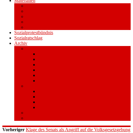
Materialien
Pressemitteilungen
Publikationen
Literatur
Videos
Aufkleber und Plakate
Sozialprotestbündnis
Sozialratschlag
Archiv
Volksentscheid
Kurzinfo zum Volksentscheid
Warum Schuldenbremse streichen?
Wie funktioniert der Volksentscheid?
Gesetzestext und Begründung
Material/Downloads
Spenden
Stufe 1 – Volksinitiative
Unterschreiben
Mitmachen
Beim Sammeln helfen/ Sammelstellen
Material/Downloads
Aktionswoche an der UHH
STADTWEITE KONFERENZ
Vorheriger
Klage des Senats als Angriff auf die Volksgesetzgebung