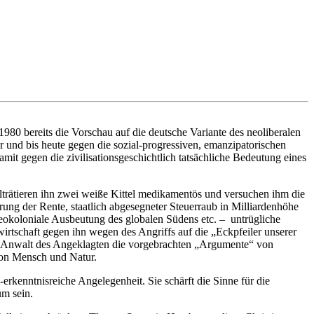
80 bereits die Vorschau auf die deutsche Variante des neoliberalen
r und bis heute gegen die sozial-progressiven, emanzipatorischen
 gegen die zivilisationsgeschichtlich tatsächliche Bedeutung eines
malträtieren ihn zwei weiße Kittel medikamentös und versuchen ihm die
ierung der Rente, staatlich abgesegneter Steuerraub in Milliardenhöhe
neokoloniale Ausbeutung des globalen Südens etc. – untrügliche
rtschaft gegen ihn wegen des Angriffs auf die „Eckpfeiler unserer
 der Anwalt des Angeklagten die vorgebrachten „Argumente“ von
 von Mensch und Natur.
erkenntnisreiche Angelegenheit. Sie schärft die Sinne für die
um sein.