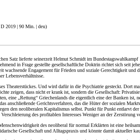
D 2019 | 90 Min. | deu)
en Satz lieferte seinerzeit Helmut Schmidt im Bundestagswahlkampf 19
end in Frage gestellte gesellschaftliche Doktrin richtet sich seit jehe
wachsende Engagement für Frieden und soziale Gerechtigkeit und damit
er Lebensverhältnisse.
eses Theaterstückes. Und wird dafür in die Psychiatrie gesteckt. Dort 
hte zeigen, dass nicht er krank ist, sondern die Gesellschaft: Privatis
n, eine „Rettung“ Griechenlands die eigentlich eine der Banken ist, 
s anschließende Gerichtsverfahren, das die Hüter der sozialen Marktwi
 gegen den neoliberalen Kapitalismus selbst. Punkt für Punkt entlarvt
oße Verschleierung des profitablen Interesses Weniger an der Zerstörung
nschenwidrigkeit des neoliberal für normal Erklärten ist eine heilsam-
darische Gesellschaft und Alltagspraxis und könnte damit aktueller ka