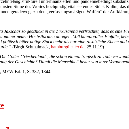
ehntelang strukturell unterfinanzierten und pandemiebedingt substanz
hrsten Sinne des Wortes hochgradig vitalisierendes Stück Kultur, das 
t*innen geradewegs zu den „verfassungsmäßigen Waffen“ der Aufklärung
Jakschas so geschickt in die Zirkusarena verfrachtet, dass es eine Freu
 zu immer neuen Höchstformen anregen. Voll humorvoller Einfälle, lieb
olitisch bitter nötige Stück mehr als nur eine zusätzliche Ebene und ge
wurde.“
(Birgit Schmalmack,
hamburgtheater.de
, 25.11.19)
e. Die Götter Griechenlands, die schon einmal tragisch zu Tode verwun
ng der Geschichte? Damit die Menschheit heiter von ihrer Vergangenh
“, MEW Bd. 1, S. 382, 1844.
ce