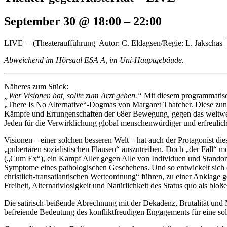
September 30 @ 18:00
–
22:00
LIVE – (Theateraufführung |Autor: C. Eldagsen/Regie: L. Jakschas | 
Abweichend im Hörsaal ESA A, im Uni-Hauptgebäude.
Näheres zum Stück:
„Wer Visionen hat, sollte zum Arzt gehen.“
Mit diesem programmatisch
„There Is No Alternative“-Dogmas von Margaret Thatcher. Diese zunehm
Kämpfe und Errungenschaften der 68er Bewegung, gegen das weltweit 
Jeden für die Verwirklichung global menschenwürdiger und erfreulich
Visionen – einer solchen besseren Welt – hat auch der Protagonist di
„pubertären sozialistischen Flausen“ auszutreiben. Doch „der Fall“ möc
(„Cum Ex“), ein Kampf Aller gegen Alle von Individuen und Standorte
Symptome eines pathologischen Geschehens. Und so entwickelt sich da
christlich-transatlantischen Werteordnung“ führen, zu einer Anklage
Freiheit, Alternativlosigkeit und Natürlichkeit des Status quo als bl
Die satirisch-beißende Abrechnung mit der Dekadenz, Brutalität und Me
befreiende Bedeutung des konfliktfreudigen Engagements für eine soli