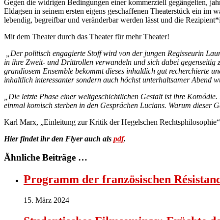
Gegen die widrigen Bedingungen einer kommerziell gegängelten, jahrz
Eldagsen in seinem ersten eigens geschaffenen Theaterstück ein im wa
lebendig, begreifbar und veränderbar werden lässt und die Rezipien
Mit dem Theater durch das Theater für mehr Theater!
„Der politisch engagierte Stoff wird von der jungen Regisseurin Laura 
in ihre Zweit- und Drittrollen verwandeln und sich dabei gegenseitig
grandiosem Ensemble bekommt dieses inhaltlich gut recherchierte und p
inhaltlich interessanter sondern auch höchst unterhaltsamer Abend 
„Die letzte Phase einer weltgeschichtlichen Gestalt ist ihre Komödi
einmal komisch sterben in den Gesprächen Lucians. Warum dieser Ga
Karl Marx, „Einleitung zur Kritik der Hegelschen Rechtsphilosophie
Hier findet ihr den Flyer auch als
pdf
.
Ähnliche Beiträge …
Programm der französischen Résistan
15. März 2024