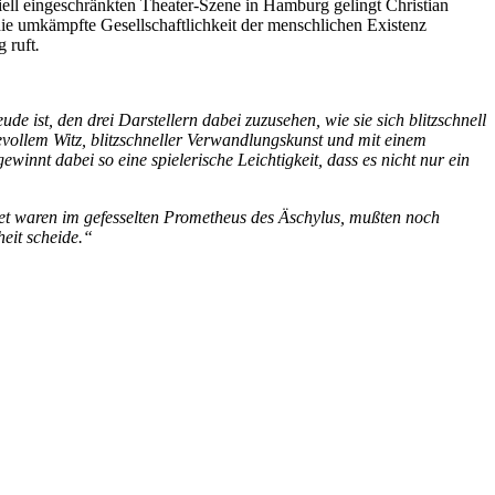
iell eingeschränkten Theater-Szene in Hamburg gelingt Christian
die umkämpfte Gesellschaftlichkeit der menschlichen Existenz
 ruft
.
de ist, den drei Darstellern dabei zuzusehen, wie sie sich blitzschnell
evollem Witz, blitzschneller Verwandlungskunst und mit einem
winnt dabei so eine spielerische Leichtigkeit, dass es nicht nur ein
det waren im gefesselten Prometheus des Äschylus, mußten noch
eit scheide.“