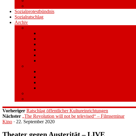
Videos
Aufkleber und Plakate
Sozialprotestbündnis
Sozialratschlag
Archiv
Volksentscheid
Kurzinfo zum Volksentscheid
Warum Schuldenbremse streichen?
Wie funktioniert der Volksentscheid?
Gesetzestext und Begründung
Material/Downloads
Spenden
Stufe 1 – Volksinitiative
Unterschreiben
Mitmachen
Beim Sammeln helfen/ Sammelstellen
Material/Downloads
Aktionswoche an der UHH
STADTWEITE KONFERENZ
Vorheriger
Ratschlag öffentlicher Kultureinrichtungen
Nächster
„The Revolution will not be televised“ – Filmseminar
Kino
· 22. September 2020
Theater gegen Austerität – LIVE