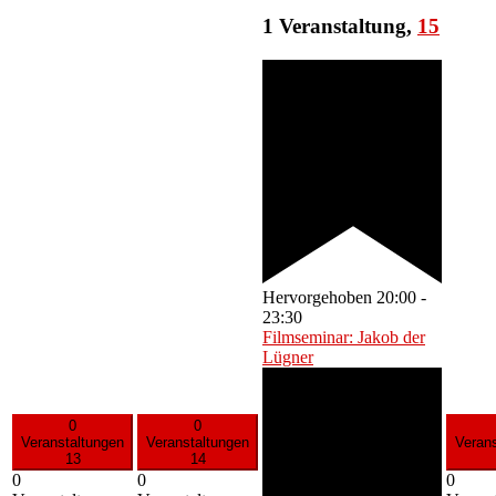
1 Veranstaltung,
15
Hervorgehoben
20:00
-
23:30
Filmseminar: Jakob der
Lügner
0
0
Veranstaltungen
Veranstaltungen
Veran
13
14
0
0
0