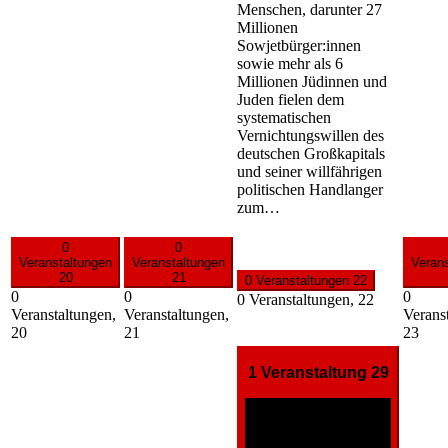
Menschen, darunter 27
Millionen
Sowjetbürger:innen
sowie mehr als 6
Millionen Jüdinnen und
Juden fielen dem
systematischen
Vernichtungswillen des
deutschen Großkapitals
und seiner willfährigen
politischen Handlanger
zum…
0
0
Veranstaltungen
Veranstaltungen
Veran
20
21
0 Veranstaltungen
22
0
0
0
0 Veranstaltungen,
22
Veranstaltungen,
Veranstaltungen,
Verans
20
21
23
1 Veranstaltung
29