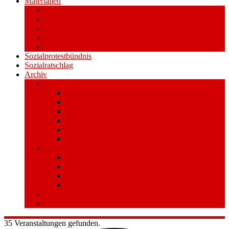
Materialien
Pressemitteilungen
Publikationen
Literatur
Videos
Aufkleber und Plakate
Sozialprotestbündnis
Sozialratschlag
Archiv
Volksentscheid
Kurzinfo zum Volksentscheid
Warum Schuldenbremse streichen?
Wie funktioniert der Volksentscheid?
Gesetzestext und Begründung
Material/Downloads
Spenden
Stufe 1 – Volksinitiative
Unterschreiben
Mitmachen
Beim Sammeln helfen/ Sammelstellen
Material/Downloads
Aktionswoche an der UHH
STADTWEITE KONFERENZ
35 Veranstaltungen gefunden.