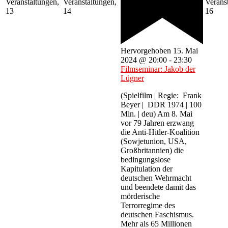
Veranstaltungen,
Veranstaltungen,
Verans
13
14
16
Hervorgehoben
15. Mai
2024 @ 20:00
-
23:30
Filmseminar: Jakob der
Lügner
(Spielfilm | Regie: Frank
Beyer | DDR 1974 | 100
Min. | deu) Am 8. Mai
vor 79 Jahren erzwang
die Anti-Hitler-Koalition
(Sowjetunion, USA,
Großbritannien) die
bedingungslose
Kapitulation der
deutschen Wehrmacht
und beendete damit das
mörderische
Terrorregime des
deutschen Faschismus.
Mehr als 65 Millionen