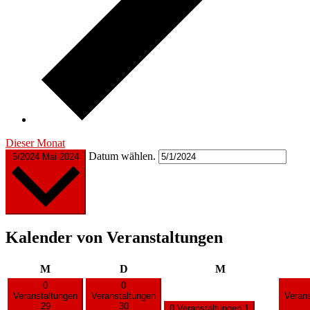
Dieser Monat
Datum wählen.
5/2024
Mai 2024
Kalender von Veranstaltungen
Montag
Dienstag
Mittwoch
M
D
M
0
0
Veranstaltungen
Veranstaltungen
Veran
29
30
0 Veranstaltungen
1