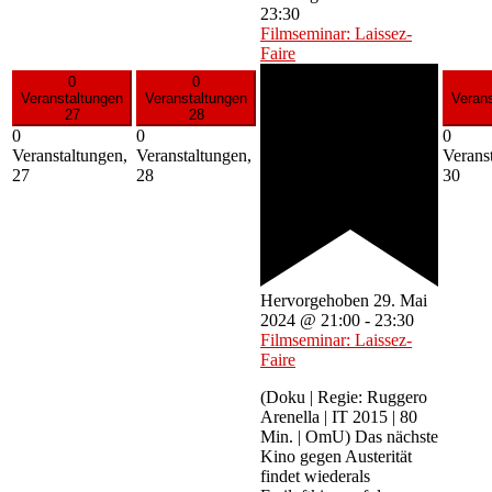
23:30
Filmseminar: Laissez-
Faire
0
0
Veranstaltungen
Veranstaltungen
Veran
27
28
0
0
0
Veranstaltungen,
Veranstaltungen,
Verans
27
28
30
Hervorgehoben
29. Mai
2024 @ 21:00
-
23:30
Filmseminar: Laissez-
Faire
(Doku | Regie: Ruggero
Arenella | IT 2015 | 80
Min. | OmU) Das nächste
Kino gegen Austerität
findet wiederals