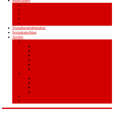
Materialien
Pressemitteilungen
Publikationen
Literatur
Videos
Aufkleber und Plakate
Sozialprotestbündnis
Sozialratschlag
Archiv
Volksentscheid
Kurzinfo zum Volksentscheid
Warum Schuldenbremse streichen?
Wie funktioniert der Volksentscheid?
Gesetzestext und Begründung
Material/Downloads
Spenden
Stufe 1 – Volksinitiative
Unterschreiben
Mitmachen
Beim Sammeln helfen/ Sammelstellen
Material/Downloads
Aktionswoche an der UHH
STADTWEITE KONFERENZ