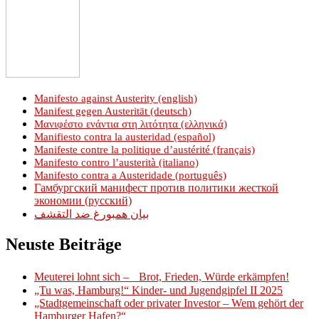
Manifesto against Austerity (english)
Manifest gegen Austerität (deutsch)
Μανιφέστο ενάντια στη λιτότητα (ελληνικά)
Manifiesto contra la austeridad (español)
Manifeste contre la politique d’austérité (français)
Manifesto contro l’austerità (italiano)
Manifesto contra a Austeridade (português)
Гамбургский манифест против политики жесткой
экономии (русский)
بيان همبورغ ضد التقشف
Neuste Beiträge
Meuterei lohnt sich – Brot, Frieden, Würde erkämpfen!
„Tu was, Hamburg!“ Kinder- und Jugendgipfel II 2025
„Stadtgemeinschaft oder privater Investor – Wem gehört der
Hamburger Hafen?“