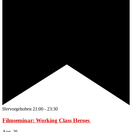
Hervorgehoben
21:00
-
23:30
Filmseminar: Working Class Heroes
Aug.
26