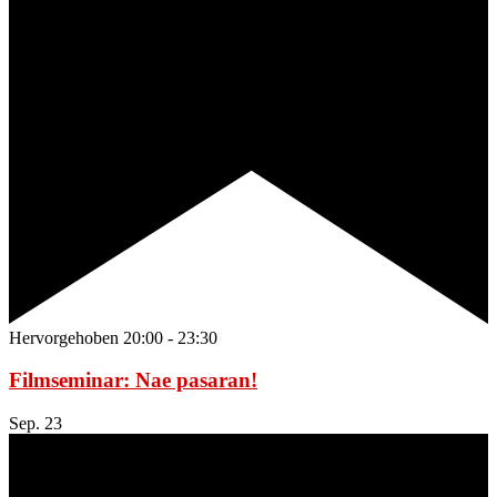
Hervorgehoben
20:00
-
23:30
Filmseminar: Nae pasaran!
Sep.
23