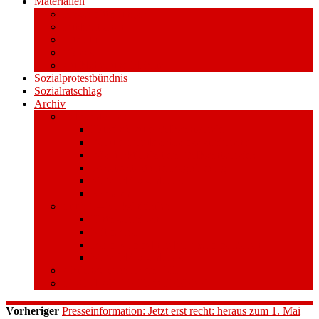
Materialien
Pressemitteilungen
Publikationen
Literatur
Videos
Aufkleber und Plakate
Sozialprotestbündnis
Sozialratschlag
Archiv
Volksentscheid
Kurzinfo zum Volksentscheid
Warum Schuldenbremse streichen?
Wie funktioniert der Volksentscheid?
Gesetzestext und Begründung
Material/Downloads
Spenden
Stufe 1 – Volksinitiative
Unterschreiben
Mitmachen
Beim Sammeln helfen/ Sammelstellen
Material/Downloads
Aktionswoche an der UHH
STADTWEITE KONFERENZ
Vorheriger
Presseinformation: Jetzt erst recht: heraus zum 1. Mai