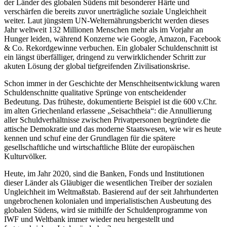
der Länder des globalen Südens mit besonderer Härte und
verschärfen die bereits zuvor unerträgliche soziale Ungleichheit
weiter. Laut jüngstem UN-Welternährungsbericht werden dieses
Jahr weltweit 132 Millionen Menschen mehr als im Vorjahr an
Hunger leiden, während Konzerne wie Google, Amazon, Facebook
& Co. Rekordgewinne verbuchen. Ein globaler Schuldenschnitt ist
ein längst überfälliger, dringend zu verwirklichender Schritt zur
akuten Lösung der global tiefgreifenden Zivilisationskrise.
Schon immer in der Geschichte der Menschheitsentwicklung waren
Schuldenschnitte qualitative Sprünge von entscheidender
Bedeutung. Das früheste, dokumentierte Beispiel ist die 600 v.Chr.
im alten Griechenland erlassene „Seisachtheia“: die Annullierung
aller Schuldverhältnisse zwischen Privatpersonen begründete die
attische Demokratie und das moderne Staatswesen, wie wir es heute
kennen und schuf eine der Grundlagen für die spätere
gesellschaftliche und wirtschaftliche Blüte der europäischen
Kulturvölker.
Heute, im Jahr 2020, sind die Banken, Fonds und Institutionen
dieser Länder als Gläubiger die wesentlichen Treiber der sozialen
Ungleichheit im Weltmaßstab. Basierend auf der seit Jahrhunderten
ungebrochenen kolonialen und imperialistischen Ausbeutung des
globalen Südens, wird sie mithilfe der Schuldenprogramme von
IWF und Weltbank immer wieder neu hergestellt und