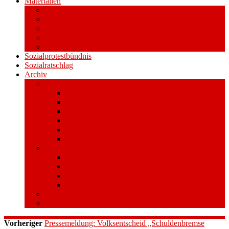
Materialien
Pressemitteilungen
Publikationen
Literatur
Videos
Aufkleber und Plakate
Sozialprotestbündnis
Sozialratschlag
Archiv
Volksentscheid
Kurzinfo zum Volksentscheid
Warum Schuldenbremse streichen?
Wie funktioniert der Volksentscheid?
Gesetzestext und Begründung
Material/Downloads
Spenden
Stufe 1 – Volksinitiative
Unterschreiben
Mitmachen
Beim Sammeln helfen/ Sammelstellen
Material/Downloads
Aktionswoche an der UHH
STADTWEITE KONFERENZ
Vorheriger
Pressemeldung: Volksentscheid „Schuldenbremse