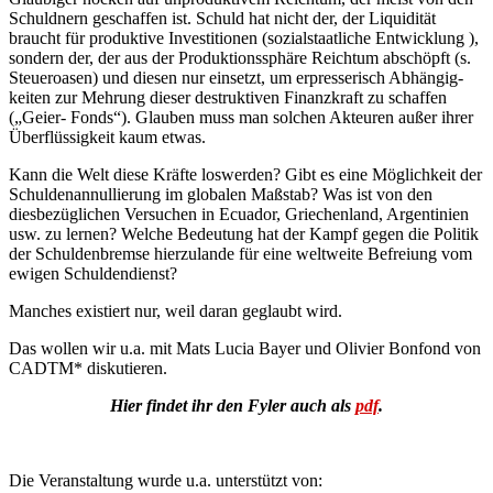
Schuldnern geschaffen ist. Schuld hat nicht der, der Liquidität
braucht für produktive Investitionen (sozialstaatliche Entwicklung ),
sondern der, der aus der Produktionssphäre Reichtum abschöpft (s.
Steueroasen) und diesen nur einsetzt, um erpresserisch Abhängig-
keiten zur Mehrung dieser destruktiven Finanzkraft zu schaffen
(„Geier- Fonds“). Glauben muss man solchen Akteuren außer ihrer
Überflüssigkeit kaum etwas.
Kann die Welt diese Kräfte loswerden? Gibt es eine Möglichkeit der
Schuldenannullierung im globalen Maßstab? Was ist von den
diesbezüglichen Versuchen in Ecuador, Griechenland, Argentinien
usw. zu lernen? Welche Bedeutung hat der Kampf gegen die Politik
der Schuldenbremse hierzulande für eine weltweite Befreiung vom
ewigen Schuldendienst?
Manches existiert nur, weil daran geglaubt wird.
Das wollen wir u.a. mit Mats Lucia Bayer und Olivier Bonfond von
CADTM* diskutieren.
Hier findet ihr den Fyler auch als
pdf
.
Die Veranstaltung wurde u.a. unterstützt von: