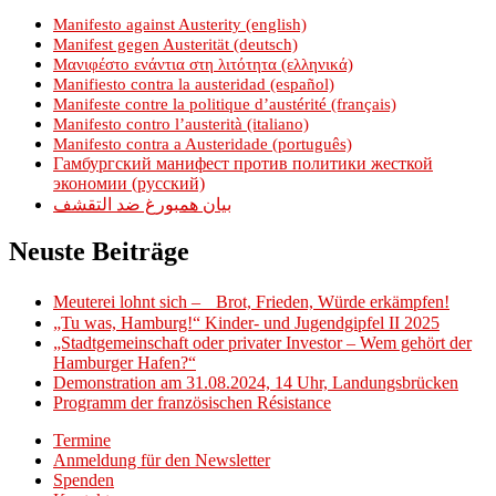
Manifesto against Austerity (english)
Manifest gegen Austerität (deutsch)
Μανιφέστο ενάντια στη λιτότητα (ελληνικά)
Manifiesto contra la austeridad (español)
Manifeste contre la politique d’austérité (français)
Manifesto contro l’austerità (italiano)
Manifesto contra a Austeridade (português)
Гамбургский манифест против политики жесткой
экономии (русский)
بيان همبورغ ضد التقشف
Neuste Beiträge
Meuterei lohnt sich – Brot, Frieden, Würde erkämpfen!
„Tu was, Hamburg!“ Kinder- und Jugendgipfel II 2025
„Stadtgemeinschaft oder privater Investor – Wem gehört der
Hamburger Hafen?“
Demonstration am 31.08.2024, 14 Uhr, Landungsbrücken
Programm der französischen Résistance
Termine
Anmeldung für den Newsletter
Spenden