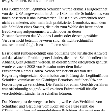
festgeschrieben. Ist das änderbar?
Das Konzept der illegitimen Schulden wurde erstmals ausgerechnet
von den USA angewendet, im Jahre 1898, um die Schulden des von
ihnen besetzten Kuba loszuwerden. Es ist ein völkerrechtlich noch
nicht verankerter, aber mehrfach praktizierter Grundsatz, nach dem
alle Schulden eines Staates, die nicht zum Wohle der betre enden
Bevölkerung aufgenommen wurden oder an deren
Zustandekommen das Volk des Landes oder dessen gewählte
Vertreter nicht beteiligt gewesen sind, als nicht rechtmäßig
anzusehen und folglich zu annullieren sind.
Es ist damit (unbeabsichtigt) eine politische und juristische Antwort
auf das aktuelle Problem jener Länder, die durch Schuldendienst in
Abhängigkeit gehalten werden. In diesem Sinne erfolgreich genutzt
wurde es zuerst 2008 von Ecuador unter dem linken
Präsidenten Rafael Correa. Schon der Bericht der von der
Regierung eingesetzten Kommission zur Prüfung der Legitimität der
Schulden veranlasste die Gläubiger Ecuadors, auf über 80% der
Forderungen zu verzichten. Die Furcht vor einem Gerichtsverfahren
war offenkundig so groß, weil es einen Präzedenzfall für alle
verschuldeten Länder hätte schaffen können.
Das Konzept ist deswegen so brisant, weil es das Verhältnis von
Schuldner und Gläubiger vom Kopf auf die Füße stellt: die
Gläubiger hocken auf unproduktivem Reichtum, der meist von den