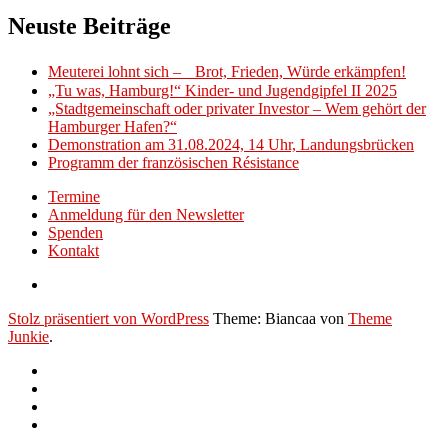
Neuste Beiträge
Meuterei lohnt sich – Brot, Frieden, Würde erkämpfen!
„Tu was, Hamburg!“ Kinder- und Jugendgipfel II 2025
„Stadtgemeinschaft oder privater Investor – Wem gehört der
Hamburger Hafen?“
Demonstration am 31.08.2024, 14 Uhr, Landungsbrücken
Programm der französischen Résistance
Termine
Anmeldung für den Newsletter
Spenden
Kontakt
Stolz präsentiert von WordPress
Theme: Biancaa von
Theme
Junkie
.
Termine
Anmeldung
für
Spenden
den
Kontakt
Newsletter