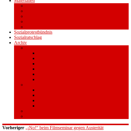
Materialien
Pressemitteilungen
Publikationen
Literatur
Videos
Aufkleber und Plakate
Sozialprotestbündnis
Sozialratschlag
Archiv
Volksentscheid
Kurzinfo zum Volksentscheid
Warum Schuldenbremse streichen?
Wie funktioniert der Volksentscheid?
Gesetzestext und Begründung
Material/Downloads
Spenden
Stufe 1 – Volksinitiative
Unterschreiben
Mitmachen
Beim Sammeln helfen/ Sammelstellen
Material/Downloads
Aktionswoche an der UHH
STADTWEITE KONFERENZ
Vorheriger
„¡No!“ beim Filmseminar gegen Austerität