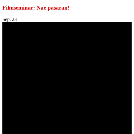
Filmseminar: Nae pasaran!
Sep.
23