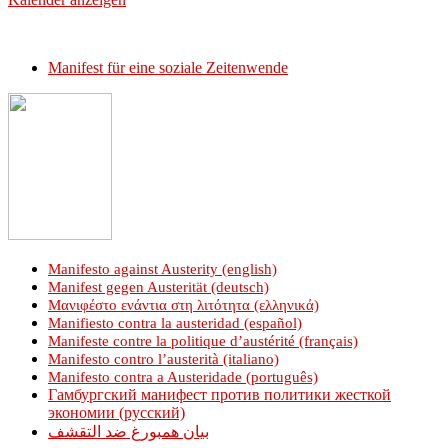
Manifest für eine soziale Zeitenwende
Manifesto against Austerity (english)
Manifest gegen Austerität (deutsch)
Μανιφέστο ενάντια στη λιτότητα (ελληνικά)
Manifiesto contra la austeridad (español)
Manifeste contre la politique d’austérité (français)
Manifesto contro l’austerità (italiano)
Manifesto contra a Austeridade (português)
Гамбургский манифест против политики жесткой
экономии (русский)
بيان همبورغ ضد التقشف