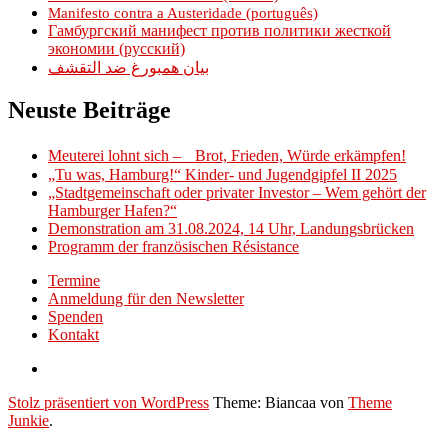
Manifesto contra a Austeridade (português)
Гамбургский манифест против политики жесткой
экономии (русский)
بيان همبورغ ضد التقشف
Neuste Beiträge
Meuterei lohnt sich – Brot, Frieden, Würde erkämpfen!
„Tu was, Hamburg!“ Kinder- und Jugendgipfel II 2025
„Stadtgemeinschaft oder privater Investor – Wem gehört der
Hamburger Hafen?“
Demonstration am 31.08.2024, 14 Uhr, Landungsbrücken
Programm der französischen Résistance
Termine
Anmeldung für den Newsletter
Spenden
Kontakt
Stolz präsentiert von WordPress
Theme: Biancaa von
Theme
Junkie
.