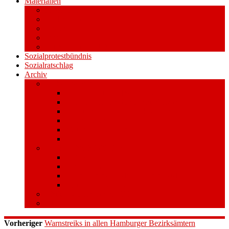
Materialien
Pressemitteilungen
Publikationen
Literatur
Videos
Aufkleber und Plakate
Sozialprotestbündnis
Sozialratschlag
Archiv
Volksentscheid
Kurzinfo zum Volksentscheid
Warum Schuldenbremse streichen?
Wie funktioniert der Volksentscheid?
Gesetzestext und Begründung
Material/Downloads
Spenden
Stufe 1 – Volksinitiative
Unterschreiben
Mitmachen
Beim Sammeln helfen/ Sammelstellen
Material/Downloads
Aktionswoche an der UHH
STADTWEITE KONFERENZ
Vorheriger
Warnstreiks in allen Hamburger Bezirksämtern