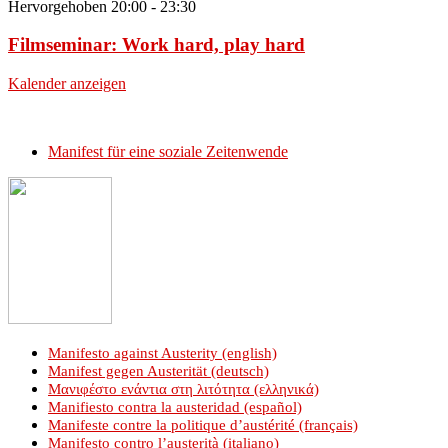
Hervorgehoben
20:00
-
23:30
Filmseminar: Work hard, play hard
Kalender anzeigen
Manifest für eine soziale Zeitenwende
Manifesto against Austerity (english)
Manifest gegen Austerität (deutsch)
Μανιφέστο ενάντια στη λιτότητα (ελληνικά)
Manifiesto contra la austeridad (español)
Manifeste contre la politique d’austérité (français)
Manifesto contro l’austerità (italiano)