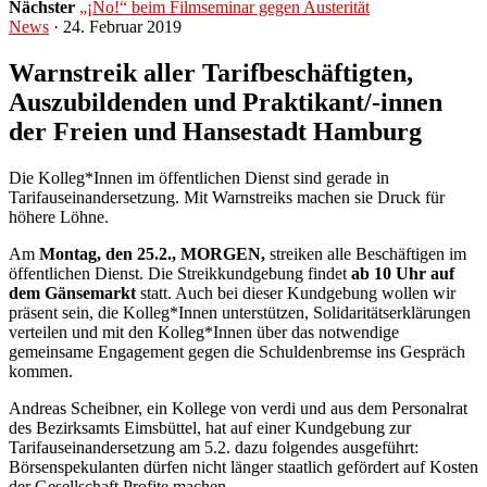
Nächster
„¡No!“ beim Filmseminar gegen Austerität
News
· 24. Februar 2019
Warnstreik aller Tarifbeschäftigten,
Auszubildenden und Praktikant/-innen
der Freien und Hansestadt Hamburg
Die Kolleg*Innen im öffentlichen Dienst sind gerade in
Tarifauseinandersetzung. Mit Warnstreiks machen sie Druck für
höhere Löhne.
Am
Montag, den 25.2., MORGEN,
streiken alle Beschäftigen im
öffentlichen Dienst. Die Streikkundgebung findet
ab 10 Uhr auf
dem Gänsemarkt
statt. Auch bei dieser Kundgebung wollen wir
präsent sein, die Kolleg*Innen unterstützen, Solidaritätserklärungen
verteilen und mit den Kolleg*Innen über das notwendige
gemeinsame Engagement gegen die Schuldenbremse ins Gespräch
kommen.
Andreas Scheibner, ein Kollege von verdi und aus dem Personalrat
des Bezirksamts Eimsbüttel, hat auf einer Kundgebung zur
Tarifauseinandersetzung am 5.2. dazu folgendes ausgeführt:
Börsenspekulanten dürfen nicht länger staatlich gefördert auf Kosten
der Gesellschaft Profite machen.