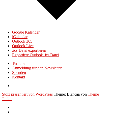
Google Kalender
iCalendar
Outlook 365
Outlook Live
.ics-Datei exportieren
Exportiere Outlook .ics Datei
Termine
Anmeldung für den Newsletter
Spenden
Kontakt
Stolz präsentiert von WordPress
Theme: Biancaa von
Theme
Junkie
.
Termine
Anmeldung