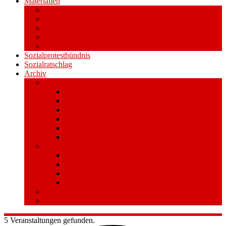
Materialien
Pressemitteilungen
Publikationen
Literatur
Videos
Aufkleber und Plakate
Sozialprotestbündnis
Sozialratschlag
Archiv
Volksentscheid
Kurzinfo zum Volksentscheid
Warum Schuldenbremse streichen?
Wie funktioniert der Volksentscheid?
Gesetzestext und Begründung
Material/Downloads
Spenden
Stufe 1 – Volksinitiative
Unterschreiben
Mitmachen
Beim Sammeln helfen/ Sammelstellen
Material/Downloads
Aktionswoche an der UHH
STADTWEITE KONFERENZ
5 Veranstaltungen gefunden.