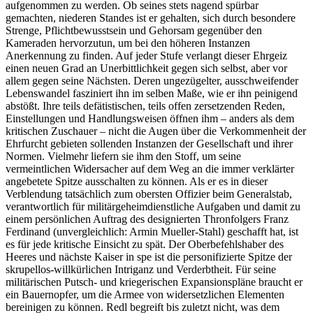
aufgenommen zu werden. Ob seines stets nagend spürbar
gemachten, niederen Standes ist er gehalten, sich durch besondere
Strenge, Pflichtbewusstsein und Gehorsam gegenüber den
Kameraden hervorzutun, um bei den höheren Instanzen
Anerkennung zu finden. Auf jeder Stufe verlangt dieser Ehrgeiz
einen neuen Grad an Unerbittlichkeit gegen sich selbst, aber vor
allem gegen seine Nächsten. Deren ungezügelter, ausschweifender
Lebenswandel fasziniert ihn im selben Maße, wie er ihn peinigend
abstößt. Ihre teils defätistischen, teils offen zersetzenden Reden,
Einstellungen und Handlungsweisen öffnen ihm – anders als dem
kritischen Zuschauer – nicht die Augen über die Verkommenheit der
Ehrfurcht gebieten sollenden Instanzen der Gesellschaft und ihrer
Normen. Vielmehr liefern sie ihm den Stoff, um seine
vermeintlichen Widersacher auf dem Weg an die immer verklärter
angebetete Spitze ausschalten zu können. Als er es in dieser
Verblendung tatsächlich zum obersten Offizier beim Generalstab,
verantwortlich für militärgeheimdienstliche Aufgaben und damit zu
einem persönlichen Auftrag des designierten Thronfolgers Franz
Ferdinand (unvergleichlich: Armin Mueller-Stahl) geschafft hat, ist
es für jede kritische Einsicht zu spät. Der Oberbefehlshaber des
Heeres und nächste Kaiser in spe ist die personifizierte Spitze der
skrupellos-willkürlichen Intriganz und Verderbtheit. Für seine
militärischen Putsch- und kriegerischen Expansionspläne braucht er
ein Bauernopfer, um die Armee von widersetzlichen Elementen
bereinigen zu können. Redl begreift bis zuletzt nicht, was dem