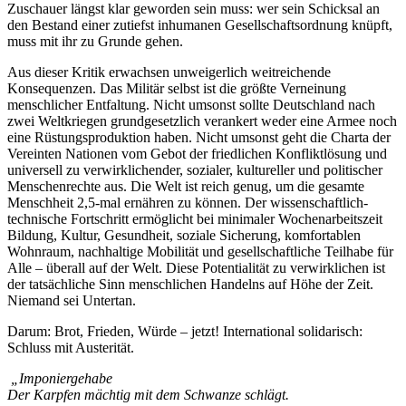
Zuschauer längst klar geworden sein muss: wer sein Schicksal an
den Bestand einer zutiefst inhumanen Gesellschaftsordnung knüpft,
muss mit ihr zu Grunde gehen.
Aus dieser Kritik erwachsen unweigerlich weitreichende
Konsequenzen. Das Militär selbst ist die größte Verneinung
menschlicher Entfaltung. Nicht umsonst sollte Deutschland nach
zwei Weltkriegen grundgesetzlich verankert weder eine Armee noch
eine Rüstungsproduktion haben. Nicht umsonst geht die Charta der
Vereinten Nationen vom Gebot der friedlichen Konfliktlösung und
universell zu verwirklichender, sozialer, kultureller und politischer
Menschenrechte aus. Die Welt ist reich genug, um die gesamte
Menschheit 2,5-mal ernähren zu können. Der wissenschaftlich-
technische Fortschritt ermöglicht bei minimaler Wochenarbeitszeit
Bildung, Kultur, Gesundheit, soziale Sicherung, komfortablen
Wohnraum, nachhaltige Mobilität und gesellschaftliche Teilhabe für
Alle – überall auf der Welt. Diese Potentialität zu verwirklichen ist
der tatsächliche Sinn menschlichen Handelns auf Höhe der Zeit.
Niemand sei Untertan.
Darum: Brot, Frieden, Würde – jetzt! International solidarisch:
Schluss mit Austerität.
„Imponiergehabe
Der Karpfen mächtig mit dem Schwanze schlägt.