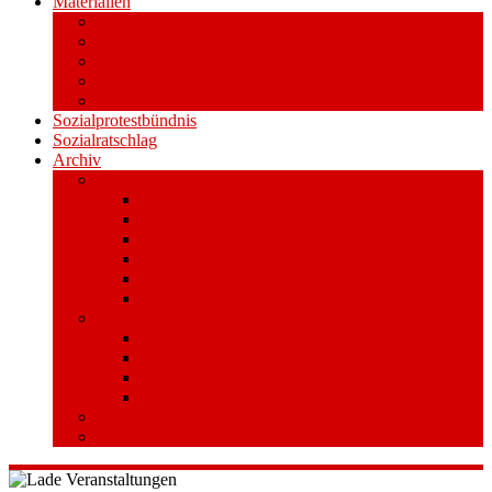
Materialien
Pressemitteilungen
Publikationen
Literatur
Videos
Aufkleber und Plakate
Sozialprotestbündnis
Sozialratschlag
Archiv
Volksentscheid
Kurzinfo zum Volksentscheid
Warum Schuldenbremse streichen?
Wie funktioniert der Volksentscheid?
Gesetzestext und Begründung
Material/Downloads
Spenden
Stufe 1 – Volksinitiative
Unterschreiben
Mitmachen
Beim Sammeln helfen/ Sammelstellen
Material/Downloads
Aktionswoche an der UHH
STADTWEITE KONFERENZ