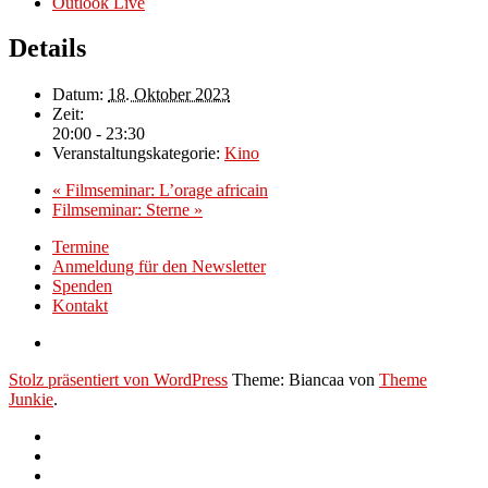
Outlook Live
Details
Datum:
18. Oktober 2023
Zeit:
20:00 - 23:30
Veranstaltungskategorie:
Kino
«
Filmseminar: L’orage africain
Filmseminar: Sterne
»
Termine
Anmeldung für den Newsletter
Spenden
Kontakt
Stolz präsentiert von WordPress
Theme: Biancaa von
Theme
Junkie
.
Termine
Anmeldung
für
Spenden