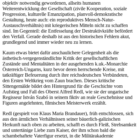
objektiv notwendig gewordenen, allseits humanen
Weiterentwicklung der Gesellschaft (zivile Kooperation, soziale
Progression, kulturelle Emanzipation, planvoll-demokratische
Gestaltung, heute auch: ein reproduktives Mensch-Natur-
Austauschverhältnis) mit kriegerischen Mitteln nicht zu schaffen
sind. Im Gegenteil: die Entfesselung der Destruktivkräfte befördert
den Verfall. Gerade deshalb ist aus den historischen Fehlern akut,
grundlegend und immer wieder neu zu lernen.
Kaum etwas bietet dafür anschaulichere Gelegenheit als die
ästhetisch-vergegenständlichte Kritik der gesellschaftlichen
Zustände und Mentalitäten in der ausgehenden k.uk.-Monarchie
Österreich-Ungarns, kurz bevor deren herrschende Kreise, mit
tatkräftiger Befeuerung durch ihre reichsdeutschen Verbündeten,
den Ersten Weltkrieg vom Zaun brachen. Dieses kritische
Sittengemälde bildet den Hintergrund für die Geschichte vom
Aufstieg und Fall des Oberst Alfred Redl, wie sie der ungarische
Regisseur István Szabó in seinem fiktiv an reale Geschehnisse und
Figuren angelehnten, filmischen Meisterwerk erzählt.
Redl (gespielt von Klaus Maria Brandauer), früh entschlossen, sich
aus den ärmlichen Verhältnissen seiner bäuerlich-galizischen
Herkunft nach oben zu arbeiten, schafft es durch Fleiß, Strebsamkeit
und untertänige Liebe zum Kaiser, der ihm schon bald die
schambehaftete Vaterfigur ersetzt, in die Militärakademie