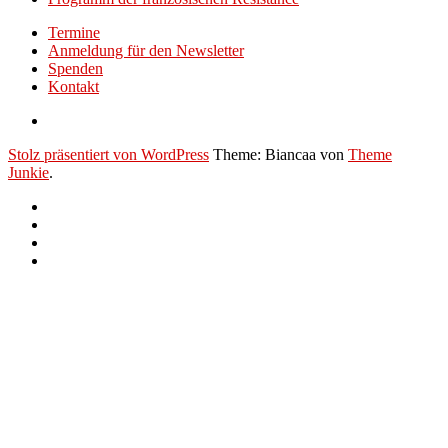
Termine
Anmeldung für den Newsletter
Spenden
Kontakt
Stolz präsentiert von WordPress
Theme: Biancaa von
Theme
Junkie
.
Termine
Anmeldung
für
Spenden
den
Kontakt
Newsletter