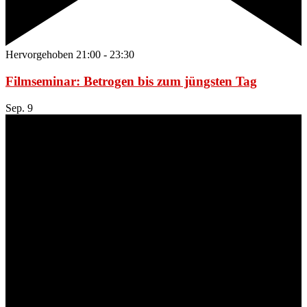
Hervorgehoben
21:00
-
23:30
Filmseminar: Betrogen bis zum jüngsten Tag
Sep.
9