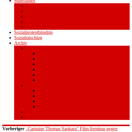
Materialien
Pressemitteilungen
Publikationen
Literatur
Videos
Aufkleber und Plakate
Sozialprotestbündnis
Sozialratschlag
Archiv
Volksentscheid
Kurzinfo zum Volksentscheid
Warum Schuldenbremse streichen?
Wie funktioniert der Volksentscheid?
Gesetzestext und Begründung
Material/Downloads
Spenden
Stufe 1 – Volksinitiative
Unterschreiben
Mitmachen
Beim Sammeln helfen/ Sammelstellen
Material/Downloads
Aktionswoche an der UHH
STADTWEITE KONFERENZ
Vorheriger
„Captaine Thomas Sankara“ Film-Seminar gegen