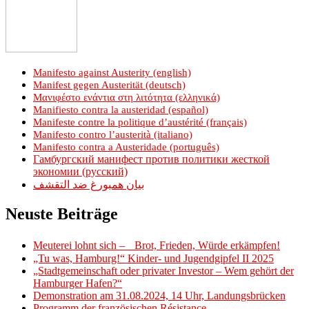
Manifesto against Austerity (english)
Manifest gegen Austerität (deutsch)
Μανιφέστο ενάντια στη λιτότητα (ελληνικά)
Manifiesto contra la austeridad (español)
Manifeste contre la politique d’austérité (français)
Manifesto contro l’austerità (italiano)
Manifesto contra a Austeridade (português)
Гамбургский манифест против политики жесткой
экономии (русский)
بيان همبورغ ضد التقشف
Neuste Beiträge
Meuterei lohnt sich – Brot, Frieden, Würde erkämpfen!
„Tu was, Hamburg!“ Kinder- und Jugendgipfel II 2025
„Stadtgemeinschaft oder privater Investor – Wem gehört der
Hamburger Hafen?“
Demonstration am 31.08.2024, 14 Uhr, Landungsbrücken
Programm der französischen Résistance