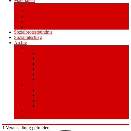
Materialien
Pressemitteilungen
Publikationen
Literatur
Videos
Aufkleber und Plakate
Sozialprotestbündnis
Sozialratschlag
Archiv
Volksentscheid
Kurzinfo zum Volksentscheid
Warum Schuldenbremse streichen?
Wie funktioniert der Volksentscheid?
Gesetzestext und Begründung
Material/Downloads
Spenden
Stufe 1 – Volksinitiative
Unterschreiben
Mitmachen
Beim Sammeln helfen/ Sammelstellen
Material/Downloads
Aktionswoche an der UHH
STADTWEITE KONFERENZ
1 Veranstaltung gefunden.