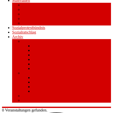
Materialien
Pressemitteilungen
Publikationen
Literatur
Videos
Aufkleber und Plakate
Sozialprotestbündnis
Sozialratschlag
Archiv
Volksentscheid
Kurzinfo zum Volksentscheid
Warum Schuldenbremse streichen?
Wie funktioniert der Volksentscheid?
Gesetzestext und Begründung
Material/Downloads
Spenden
Stufe 1 – Volksinitiative
Unterschreiben
Mitmachen
Beim Sammeln helfen/ Sammelstellen
Material/Downloads
Aktionswoche an der UHH
STADTWEITE KONFERENZ
0 Veranstaltungen gefunden.