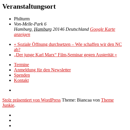
Veranstaltungsort
Philturm
Von-Melle-Park 6
Hamburg
,
Hamburg
20146
Deutschland
Google Karte
anzeigen
«
Soziale Öffnung durchsetzen – Wie schaffen wir den NC
ab?
„Der junge Karl Marx“ Film-Seminar gegen Austerität
»
Termine
Anmeldung für den Newsletter
Spenden
Kontakt
Stolz präsentiert von WordPress
Theme: Biancaa von
Theme
Junkie
.
Termine
Anmeldung
für
Spenden