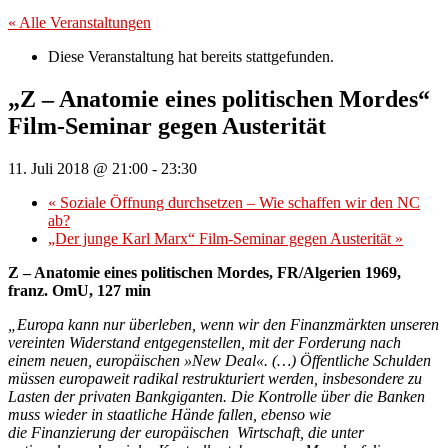
« Alle Veranstaltungen
Diese Veranstaltung hat bereits stattgefunden.
„Z – Anatomie eines politischen Mordes“
Film-Seminar gegen Austerität
11. Juli 2018 @ 21:00
-
23:30
«
Soziale Öffnung durchsetzen – Wie schaffen wir den NC
ab?
„Der junge Karl Marx“ Film-Seminar gegen Austerität
»
Z – Anatomie eines politischen Mordes,
FR/Algerien 1969,
franz. OmU, 127 min
„Europa kann nur überleben,
wenn wir den Finanzmärkten
unseren
vereinten Widerstand
entgegenstellen, mit der
Forderung nach
einem neuen,
europäischen »New Deal«. (…)
Öffentliche Schulden
müssen
europaweit radikal restrukturiert
werden, insbesondere zu
Lasten
der privaten Bankgiganten. Die
Kontrolle über die Banken
muss
wieder in staatliche Hände
fallen, ebenso wie
die
Finanzierung der europäischen
Wirtschaft, die unter