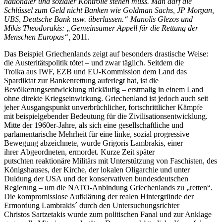
nationaler
und sozialer Kontrolle stehen
muss. Man darf die
Schlüssel zum
Geld nicht Banken wie Goldman
Sachs, JP Morgan,
UBS,
Deutsche Bank usw. überlassen.“
Manolis Glezos und
Mikis
Theodorakis: „Gemeinsamer Appell
für die Rettung der
Menschen
Europas“,
2011.
Das Beispiel Griechenlands zeigt auf besonders drastische Weise:
die Austeritätspolitik tötet – und zwar täglich. Seitdem die
Troika aus IWF, EZB und EU-Kommission dem Land das
Spardiktat zur Bankenrettung auferlegt hat, ist die
Bevölkerungsentwicklung rückläufig – erstmalig in einem Land
ohne direkte Kriegseinwirkung. Griechenland ist jedoch auch seit
jeher Ausgangspunkt unverbrüchlicher, fortschrittlicher Kämpfe
mit beispielgebender Bedeutung für die Zivilisationsentwicklung.
Mitte der 1960er-Jahre, als sich eine gesellschaftliche und
parlamentarische Mehrheit für eine linke, sozial progressive
Bewegung abzeichnete, wurde Grigoris Lambrakis, einer
ihrer Abgeordneten, ermordet. Kurze Zeit später
putschten reaktionäre Militärs mit Unterstützung von Faschisten, des
Königshauses, der Kirche, der lokalen Oligarchie und unter
Duldung der USA und der konservativen bundesdeutschen
Regierung – um die NATO-Anbindung Griechenlands zu „retten“.
Die kompromisslose Aufklärung der realen Hintergründe der
Ermordung Lambrakis´ durch den Untersuchungsrichter
Christos Sartzetakis wurde zum politischen Fanal und zur Anklage