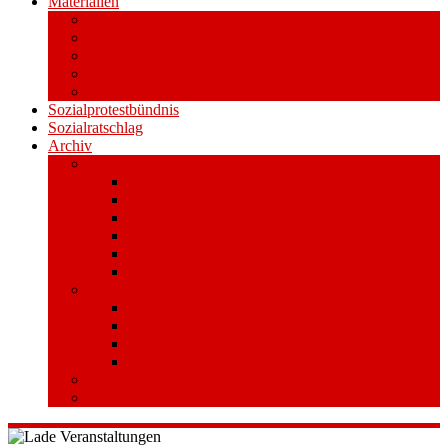
Materialien
Pressemitteilungen
Publikationen
Literatur
Videos
Aufkleber und Plakate
Sozialprotestbündnis
Sozialratschlag
Archiv
Volksentscheid
Kurzinfo zum Volksentscheid
Warum Schuldenbremse streichen?
Wie funktioniert der Volksentscheid?
Gesetzestext und Begründung
Material/Downloads
Spenden
Stufe 1 – Volksinitiative
Unterschreiben
Mitmachen
Beim Sammeln helfen/ Sammelstellen
Material/Downloads
Aktionswoche an der UHH
STADTWEITE KONFERENZ