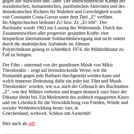
gegen alle Mitwisser und –täter. Der unerschütterliche Kampf der
sozialistischen, humanistischen, pazifistischen Aktivisten und des
demokratischen Richters für Wahrheit und Gerechtigkeit wurde
von Constantin Costa-Gavras unter dem Titel „Z“ verfilmt.
Im Altgriechischen bedeutet Ζεί bzw. Zi: „Er lebt“. Der
Buchstabe wurde 1963 zur Losung des Widerstands. Durch das
Zusammenwirken aller progressiv gesinnten Kräfte, eine
beispiellose internationale Solidaritätsbewegung und nicht zuletzt
durch die studentischen Aufstände im Athener
Polytechnikum gelang es schließlich 1974, die Militärdiktatur zu
Fall zu bringen.
Der Film – untermalt von der grandiosen Musik von Mikis
Theodorakis – zeigt auf beeindruckende Weise, wie die
Humanität gegen jede Barbarei durchgesetzt werden kann und
welch immense Bedeutung dafür ein jeder hat. Film und Musik
Theodorakis‘ wurden, wie u.a. auch der Gebrauch des Buchstaben
„Z“, von den Militärs verboten und trugen dennoch zum Sturz der
Diktatur direkt bei. Ein Meilenstein des politisch engagierten Kinos
und ein Lehrstück für die Verwirklichung von Frieden, Würde und
sozialer Wohlentwicklung heute: hier, in
Griechenland, weltweit. Schluss mit Austerität!
Hier auch als
pdf