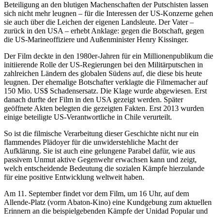
Beteiligung an den blutigen Machenschaften der Putschisten lassen
sich nicht mehr leugnen – für die Interessen der US-Konzerne gehen
sie auch über die Leichen der eigenen Landsleute. Der Vater –
zurück in den USA – erhebt Anklage: gegen die Botschaft, gegen
die US-Marineoffiziere und Außenminister Henry Kissinger.
Der Film deckte in den 1980er-Jahren für ein Millionenpublikum die
initiierende Rolle der US-Regierungen bei den Militärputschen in
zahlreichen Ländern des globalen Südens auf, die diese bis heute
leugnen. Der ehemalige Botschafter verklagte die Filmemacher auf
150 Mio. US$ Schadensersatz. Die Klage wurde abgewiesen. Erst
danach durfte der Film in den USA gezeigt werden. Später
geöffnete Akten belegten die gezeigten Fakten. Erst 2013 wurden
einige beteiligte US-Verantwortliche in Chile verurteilt.
So ist die filmische Verarbeitung dieser Geschichte nicht nur ein
flammendes Plädoyer für die unwiderstehliche Macht der
Aufklärung. Sie ist auch eine gelungene Parabel dafür, wie aus
passivem Unmut aktive Gegenwehr erwachsen kann und zeigt,
welch entscheidende Bedeutung die sozialen Kämpfe hierzulande
für eine positive Entwicklung weltweit haben.
Am 11. September findet vor dem Film, um 16 Uhr, auf dem
Allende-Platz (vorm Abaton-Kino) eine Kundgebung zum aktuellen
Erinnern an die beispielgebenden Kämpfe der Unidad Popular und