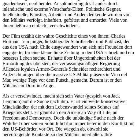
gnadenlosen, neoliberalen Ausplünderung des Landes durch
inländische und externe Wirtschafts-Eliten. Politische Gegner,
Intellektuelle, Künstler, Arbeiter und Andersdenkende wurden von
den Militärs verfolgt, inhaftiert, gefoltert und ermordet. Viele von
ihnen ließ man einfach „verschwinden“.
Der Film erzählt die wahre Geschichte eines von ihnen: Charles
Horman – ein junger, linksliberaler Schriftsteller und Publizist, der
aus den USA nach Chile ausgewandert war, sich mit Freunden dort
engagierte, für eine kleine linke Zeitung in den USA schrieb und ein
besseres Leben suchte. Er hatte über Ungereimtheiten bei der
Ermordung des obersten, der verfassungsmäßigen Regierung
Allendes loyalen Armee-Generals Schneider recherchiert und
Aufzeichnungen über die massive US-Militärpräsenz in Vina del
Mar, wenige Tage vor dem Putsch, gemacht. Darum ist er den
Militärs ein Dorn im Auge.
Als er verschwindet, macht sich sein Vater (gespielt von Jack
Lemmon) auf die Suche nach ihm. Er ist ein werte-konservativer
Mittelständler, der mit dem Lebenswandel seines Sohnes auf
Kriegsfuß steht. Er glaubt an den American Way of Life, an
Freedom and Democracy. Doch die unbändige Suche nach der
Wahrheit über seinen Sohn führt ihn immer tiefer in den Konflikt mit
den US-Behörden vor Ort. Die wiegeln ab, obwohl sie
hervorragende Kontakte zu den Militärs unterhalten. Ihre