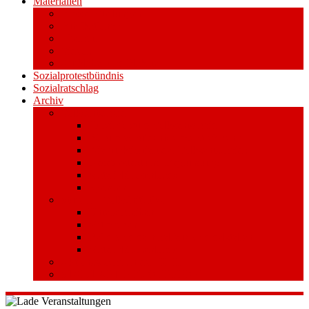
Materialien
Pressemitteilungen
Publikationen
Literatur
Videos
Aufkleber und Plakate
Sozialprotestbündnis
Sozialratschlag
Archiv
Volksentscheid
Kurzinfo zum Volksentscheid
Warum Schuldenbremse streichen?
Wie funktioniert der Volksentscheid?
Gesetzestext und Begründung
Material/Downloads
Spenden
Stufe 1 – Volksinitiative
Unterschreiben
Mitmachen
Beim Sammeln helfen/ Sammelstellen
Material/Downloads
Aktionswoche an der UHH
STADTWEITE KONFERENZ