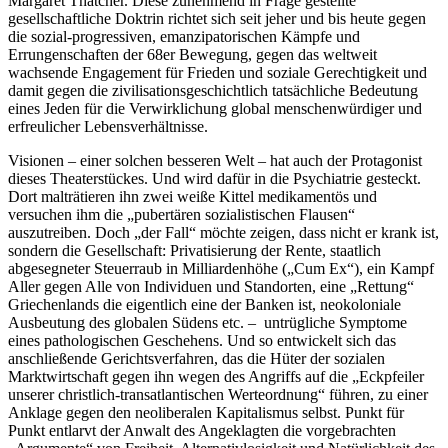
Margaret Thatcher. Diese zunehmend in Frage gestellte
gesellschaftliche Doktrin richtet sich seit jeher und bis heute gegen
die sozial-progressiven, emanzipatorischen Kämpfe und
Errungenschaften der 68er Bewegung, gegen das weltweit
wachsende Engagement für Frieden und soziale Gerechtigkeit und
damit gegen die zivilisationsgeschichtlich tatsächliche Bedeutung
eines Jeden für die Verwirklichung global menschenwürdiger und
erfreulicher Lebensverhältnisse.
Visionen – einer solchen besseren Welt – hat auch der Protagonist
dieses Theaterstückes. Und wird dafür in die Psychiatrie gesteckt.
Dort malträtieren ihn zwei weiße Kittel medikamentös und
versuchen ihm die „pubertären sozialistischen Flausen“
auszutreiben. Doch „der Fall“ möchte zeigen, dass nicht er krank ist,
sondern die Gesellschaft: Privatisierung der Rente, staatlich
abgesegneter Steuerraub in Milliardenhöhe („Cum Ex“), ein Kampf
Aller gegen Alle von Individuen und Standorten, eine „Rettung“
Griechenlands die eigentlich eine der Banken ist, neokoloniale
Ausbeutung des globalen Südens etc. – untrügliche Symptome
eines pathologischen Geschehens. Und so entwickelt sich das
anschließende Gerichtsverfahren, das die Hüter der sozialen
Marktwirtschaft gegen ihn wegen des Angriffs auf die „Eckpfeiler
unserer christlich-transatlantischen Werteordnung“ führen, zu einer
Anklage gegen den neoliberalen Kapitalismus selbst. Punkt für
Punkt entlarvt der Anwalt des Angeklagten die vorgebrachten