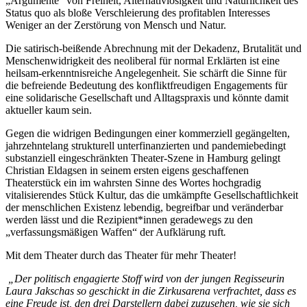
„Argumente“ von Freiheit, Alternativlosigkeit und Natürlichkeit des
Status quo als bloße Verschleierung des profitablen Interesses
Weniger an der Zerstörung von Mensch und Natur.
Die satirisch-beißende Abrechnung mit der Dekadenz, Brutalität und
Menschenwidrigkeit des neoliberal für normal Erklärten ist eine
heilsam-erkenntnisreiche Angelegenheit. Sie schärft die Sinne für
die befreiende Bedeutung des konfliktfreudigen Engagements für
eine solidarische Gesellschaft und Alltagspraxis und könnte damit
aktueller kaum sein.
Gegen die widrigen Bedingungen einer kommerziell gegängelten,
jahrzehntelang strukturell unterfinanzierten und pandemiebedingt
substanziell eingeschränkten Theater-Szene in Hamburg gelingt
Christian Eldagsen in seinem ersten eigens geschaffenen
Theaterstück ein im wahrsten Sinne des Wortes hochgradig
vitalisierendes Stück Kultur, das die umkämpfte Gesellschaftlichkeit
der menschlichen Existenz lebendig, begreifbar und veränderbar
werden lässt und die Rezipient*innen geradewegs zu den
„verfassungsmäßigen Waffen“ der Aufklärung ruft
.
Mit dem Theater durch das Theater für mehr Theater!
„Der politisch engagierte Stoff wird von der jungen Regisseurin
Laura Jakschas so geschickt in die Zirkusarena verfrachtet, dass es
eine Freude ist, den drei Darstellern dabei zuzusehen, wie sie sich