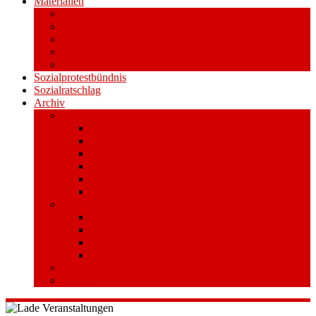
Materialien
Pressemitteilungen
Publikationen
Literatur
Videos
Aufkleber und Plakate
Sozialprotestbündnis
Sozialratschlag
Archiv
Volksentscheid
Kurzinfo zum Volksentscheid
Warum Schuldenbremse streichen?
Wie funktioniert der Volksentscheid?
Gesetzestext und Begründung
Material/Downloads
Spenden
Stufe 1 – Volksinitiative
Unterschreiben
Mitmachen
Beim Sammeln helfen/ Sammelstellen
Material/Downloads
Aktionswoche an der UHH
STADTWEITE KONFERENZ