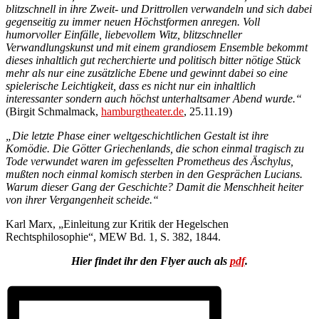
blitzschnell in ihre Zweit- und Drittrollen verwandeln und sich dabei
gegenseitig zu immer neuen Höchstformen anregen. Voll
humorvoller Einfälle, liebevollem Witz, blitzschneller
Verwandlungskunst und mit einem grandiosem Ensemble bekommt
dieses inhaltlich gut recherchierte und politisch bitter nötige Stück
mehr als nur eine zusätzliche Ebene und gewinnt dabei so eine
spielerische Leichtigkeit, dass es nicht nur ein inhaltlich
interessanter sondern auch höchst unterhaltsamer Abend wurde.“
(Birgit Schmalmack,
hamburgtheater.de
, 25.11.19)
„Die letzte Phase einer weltgeschichtlichen Gestalt ist ihre
Komödie. Die Götter Griechenlands, die schon einmal tragisch zu
Tode verwundet waren im gefesselten Prometheus des Äschylus,
mußten noch einmal komisch sterben in den Gesprächen Lucians.
Warum dieser Gang der Geschichte? Damit die Menschheit heiter
von ihrer Vergangenheit scheide.“
Karl Marx, „Einleitung zur Kritik der Hegelschen
Rechtsphilosophie“, MEW Bd. 1, S. 382, 1844.
Hier findet ihr den Flyer auch als
pdf
.