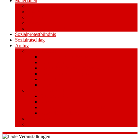
Materialien
Pressemitteilungen
Publikationen
Literatur
Videos
Aufkleber und Plakate
Sozialprotestbündnis
Sozialratschlag
Archiv
Volksentscheid
Kurzinfo zum Volksentscheid
Warum Schuldenbremse streichen?
Wie funktioniert der Volksentscheid?
Gesetzestext und Begründung
Material/Downloads
Spenden
Stufe 1 – Volksinitiative
Unterschreiben
Mitmachen
Beim Sammeln helfen/ Sammelstellen
Material/Downloads
Aktionswoche an der UHH
STADTWEITE KONFERENZ