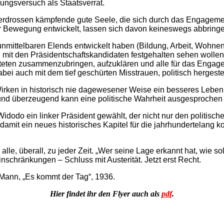
rungsversuch als Staatsverrat.
rdrossen kämpfende gute Seele, die sich durch das Engagement
r Bewegung entwickelt, lassen sich davon keineswegs abbringe
nmittelbaren Elends entwickelt haben (Bildung, Arbeit, Wohne
trag mit den Präsidentschaftskandidaten festgehalten sehen wolle
teten zusammenzubringen, aufzuklären und alle für das Engag
dabei auch mit dem tief geschürten Misstrauen, politisch herges
irken in historisch nie dagewesener Weise ein besseres Leben fü
 und überzeugend kann eine politische Wahrheit ausgesprochen
dodo ein linker Präsident gewählt, der nicht nur den politisch
mit ein neues historisches Kapitel für die jahrhundertelang ko
r alle, überall, zu jeder Zeit. „Wer seine Lage erkannt hat, wie 
inschränkungen – Schluss mit Austerität. Jetzt erst Recht.
Mann, „Es kommt der Tag“, 1936.
Hier findet ihr den Flyer auch als
pdf
.