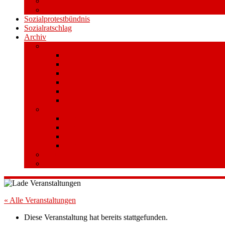
Videos
Aufkleber und Plakate
Sozialprotestbündnis
Sozialratschlag
Archiv
Volksentscheid
Kurzinfo zum Volksentscheid
Warum Schuldenbremse streichen?
Wie funktioniert der Volksentscheid?
Gesetzestext und Begründung
Material/Downloads
Spenden
Stufe 1 – Volksinitiative
Unterschreiben
Mitmachen
Beim Sammeln helfen/ Sammelstellen
Material/Downloads
Aktionswoche an der UHH
STADTWEITE KONFERENZ
« Alle Veranstaltungen
Diese Veranstaltung hat bereits stattgefunden.