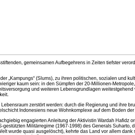
sstiftenden, gemeinsamen Aufbegehrens in Zeiten tiefster verord
r „Kampungs“ (Slums), zu ihren politischen, sozialen und kult
riger kaum sein: in den Sümpfen der 20-Millionen-Metropole, u
itsversorgung und weiteren Lebensgrundlagen weitestgehend ver
eit.
ebensraum zerstört werden: durch die Regierung und ihre brutal
Mittelschicht Indonesiens neue Wohnkomplexe auf dem Boden der
achgiebig engagierten Anleitung der Aktivistin Wardah Hafidz 
-gestützten Militärregime (1967-1998) des Generals Suharto, de
r Welt wurde quasi ausgelöscht), kehrte das Land vor allem dan