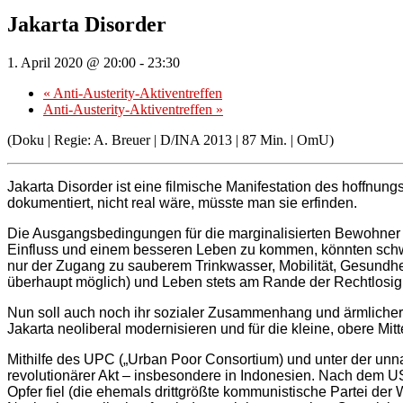
Jakarta Disorder
1. April 2020 @ 20:00
-
23:30
«
Anti-Austerity-Aktiventreffen
Anti-Austerity-Aktiventreffen
»
(Doku | Regie: A. Breuer | D/INA 2013 | 87 Min. | OmU)
Jakarta Disorder ist eine filmische Manifestation des hoffnung
dokumentiert, nicht real wäre, müsste man sie erfinden.
Die Ausgangsbedingungen für die marginalisierten Bewohner de
Einfluss und einem besseren Leben zu kommen, könnten schwie
nur der Zugang zu sauberem Trinkwasser, Mobilität, Gesundhe
überhaupt möglich) und Leben stets am Rande der Rechtlosigk
Nun soll auch noch ihr sozialer Zusammenhang und ärmlicher L
Jakarta neoliberal modernisieren und für die kleine, obere 
Mithilfe des UPC („Urban Poor Consortium) und unter der unn
revolutionärer Akt – insbesondere in Indonesien. Nach dem US
Opfer fiel (die ehemals drittgrößte kommunistische Partei de