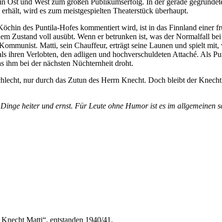
h in Ost und West zum großen Publikumserfolg. In der gerade gegründe
erhält, wird es zum meistgespielten Theaterstück überhaupt.
hin des Puntila-Hofes kommentiert wird, ist in das Finnland einer früh
nem Zustand voll ausübt. Wenn er betrunken ist, was der Normalfall bei
Kommunist. Matti, sein Chauffeur, erträgt seine Launen und spielt mit, 
 als ihren Verlobten, den adligen und hochverschuldeten Attaché. Als Pu
as ihm bei der nächsten Nüchternheit droht.
chlecht, nur durch das Zutun des Herrn Knecht. Doch bleibt der Knech
 Dinge heiter und ernst. Für Leute ohne Humor ist es im allgemeinen s
in Knecht Matti“, entstanden 1940/41.