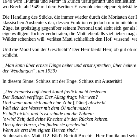
1948 wird „Puntila und Matti“ in Zürich uraufgeführt und schließlic
wo Brecht ab 1949 mit dem Berliner Ensemble eine eigene Spielstätte 
Die Handlung des Stücks, die immer wieder durch die Moritaten der Köc
klassischen Ausbeuters dar, dessen Funktion er jedoch nur in nüchter
Züge, ist großzügig gegenüber seinem Personal und sieht sich gar als 
eigenwilligen Tochter verheiraten, die Matti ebenfalls viel lieber mag
Wälder schenken will, verlässt Matti schließlich den Hof, wissend, w
Und die Moral von der Geschicht‘? Der Herr bleibt Herr, ob gut ob s
schlicht.
„Man kann über ernste Dinge heiter und ernst sprechen, über heitere
der Wendungen“, um 1939)
In diesem Sinne: Schluss mit der Enge. Schluss mit Austerität!
„
Der Freundschaftsbund konnt freilich nicht bestehen
Der Rausch verfliegt. Der Alltag fragt: Wer wen?
Und wenn man sich auch eine Zähr
[Träne]
abwischt
Weil sich das Wasser mit dem Öl nicht mischt
Es hilft nichts, und ´s ist schade um die Zähren:
´s wird Zeit, daß deine Knechte dir den Rücken kehren.
Den guten Herrn, den finden sie geschwind
Wenn sie erst ihre eignen Herren sind.“
Schlussatz des Matti (12. Bild), Bertolt Brecht: „Herr Puntila und se