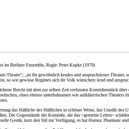
s im Berliner Ensemble, Regie: Peter Kupke (1979)
um Theater“, „ist für gewöhnlich krudes und anspruchsloses Theater, un
es ist, so wie gewisse Regimes sich ihr Volk wünschen: krud und anspruc
flohene Brecht mit dem zur selben Zeit verfassten Komödienstück über d
etischen, eines ebenso unterhaltsamen wie aufklärerischen Theaters für
nnen.
ermag das Häßliche des Häßlichen in schöner Weise, das Unedle des Une
ellen. Die Gegenstände der Komödie, die das >gemeine Leben< schildert
nelle Gestik, kurz den Stil zur Verfügung, es hat Humor, Phantasie und