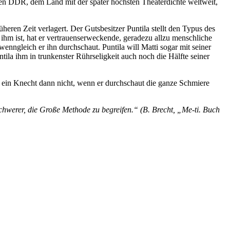
ten DDR, dem Land mit der später höchsten Theaterdichte weltweit,
eren Zeit verlagert. Der Gutsbesitzer Puntila stellt den Typus des
 ihm ist, hat er vertrauenserweckende, geradezu allzu menschliche
wenngleich er ihn durchschaut. Puntila will Matti sogar mit seiner
ntila ihm in trunkenster Rührseligkeit auch noch die Hälfte seiner
t ein Knecht dann nicht, wenn er durchschaut die ganze Schmiere
chwerer, die
Große Methode
zu begreifen.“ (B. Brecht, „Me-ti. Buch