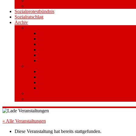
Videos
Aufkleber und Plakate
Sozialprotestbündnis
Sozialratschlag
Archiv
Volksentscheid
Kurzinfo zum Volksentscheid
Warum Schuldenbremse streichen?
Wie funktioniert der Volksentscheid?
Gesetzestext und Begründung
Material/Downloads
Spenden
Stufe 1 – Volksinitiative
Unterschreiben
Mitmachen
Beim Sammeln helfen/ Sammelstellen
Material/Downloads
Aktionswoche an der UHH
STADTWEITE KONFERENZ
« Alle Veranstaltungen
Diese Veranstaltung hat bereits stattgefunden.