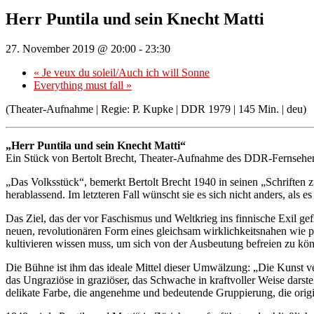
Herr Puntila und sein Knecht Matti
27. November 2019 @ 20:00
-
23:30
«
Je veux du soleil/Auch ich will Sonne
Everything must fall
»
(Theater-Aufnahme | Regie: P. Kupke | DDR 1979 | 145 Min. | deu)
„Herr Puntila und sein Knecht Matti“
Ein Stück von Bertolt Brecht, Theater-Aufnahme des DDR-Fernsehen
„Das Volksstück“, bemerkt Bertolt Brecht 1940 in seinen „Schriften z
herablassend. Im letzteren Fall wünscht sie es sich nicht anders, als 
Das Ziel, das der vor Faschismus und Weltkrieg ins finnische Exil ge
neuen, revolutionären Form eines gleichsam wirklichkeitsnahen wie po
kultivieren wissen muss, um sich von der Ausbeutung befreien zu kö
Die Bühne ist ihm das ideale Mittel dieser Umwälzung: „Die Kunst v
das Ungraziöse in graziöser, das Schwache in kraftvoller Weise darst
delikate Farbe, die angenehme und bedeutende Gruppierung, die origi