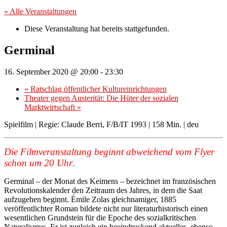
« Alle Veranstaltungen
Diese Veranstaltung hat bereits stattgefunden.
Germinal
16. September 2020 @ 20:00
-
23:30
«
Ratschlag öffentlicher Kultureinrichtungen
Theater gegen Austerität: Die Hüter der sozialen
Marktwirtschaft
»
Spielfilm | Regie: Claude Berri, F/B/IT 1993 | 158 Min. | deu
Die Filmveranstaltung beginnt abweichend vom Flyer
schon um 20 Uhr
.
Germinal – der Monat des Keimens – bezeichnet im französischen
Revolutionskalender den Zeitraum des Jahres, in dem die Saat
aufzugehen beginnt. Émile Zolas gleichnamiger, 1885
veröffentlichter Roman bildete nicht nur literaturhistorisch einen
wesentlichen Grundstein für die Epoche des sozialkritischen
Naturalismus. Er ist zugleich ein beeindruckend aktuelles, ebenso