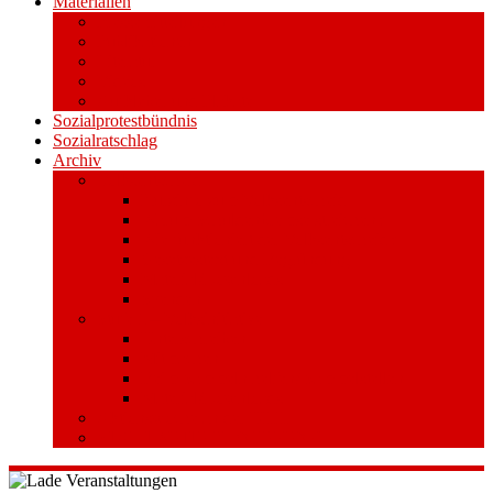
Materialien
Pressemitteilungen
Publikationen
Literatur
Videos
Aufkleber und Plakate
Sozialprotestbündnis
Sozialratschlag
Archiv
Volksentscheid
Kurzinfo zum Volksentscheid
Warum Schuldenbremse streichen?
Wie funktioniert der Volksentscheid?
Gesetzestext und Begründung
Material/Downloads
Spenden
Stufe 1 – Volksinitiative
Unterschreiben
Mitmachen
Beim Sammeln helfen/ Sammelstellen
Material/Downloads
Aktionswoche an der UHH
STADTWEITE KONFERENZ