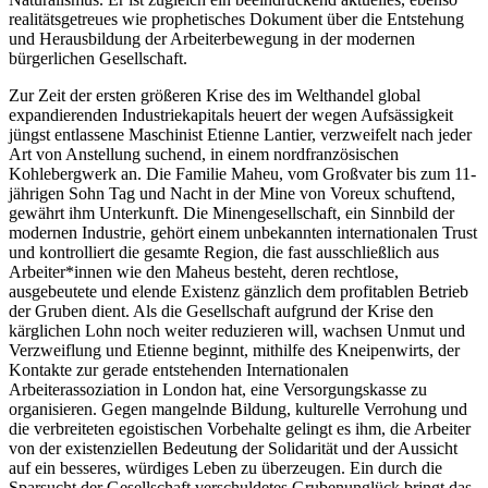
realitätsgetreues wie prophetisches Dokument über die Entstehung
und Herausbildung der Arbeiterbewegung in der modernen
bürgerlichen Gesellschaft.
Zur Zeit der ersten größeren Krise des im Welthandel global
expandierenden Industriekapitals heuert der wegen Aufsässigkeit
jüngst entlassene Maschinist Etienne Lantier, verzweifelt nach jeder
Art von Anstellung suchend, in einem nordfranzösischen
Kohlebergwerk an. Die Familie Maheu, vom Großvater bis zum 11-
jährigen Sohn Tag und Nacht in der Mine von Voreux schuftend,
gewährt ihm Unterkunft. Die Minengesellschaft, ein Sinnbild der
modernen Industrie, gehört einem unbekannten internationalen Trust
und kontrolliert die gesamte Region, die fast ausschließlich aus
Arbeiter*innen wie den Maheus besteht, deren rechtlose,
ausgebeutete und elende Existenz gänzlich dem profitablen Betrieb
der Gruben dient. Als die Gesellschaft aufgrund der Krise den
kärglichen Lohn noch weiter reduzieren will, wachsen Unmut und
Verzweiflung und Etienne beginnt, mithilfe des Kneipenwirts, der
Kontakte zur gerade entstehenden Internationalen
Arbeiterassoziation in London hat, eine Versorgungskasse zu
organisieren. Gegen mangelnde Bildung, kulturelle Verrohung und
die verbreiteten egoistischen Vorbehalte gelingt es ihm, die Arbeiter
von der existenziellen Bedeutung der Solidarität und der Aussicht
auf ein besseres, würdiges Leben zu überzeugen. Ein durch die
Sparsucht der Gesellschaft verschuldetes Grubenunglück bringt das