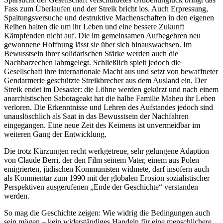
Fass zum Überlaufen und der Streik bricht los. Auch Erpressung,
Spaltungsversuche und destruktive Machenschaften in den eigenen
Reihen halten die um ihr Leben und eine bessere Zukunft
Kämpfenden nicht auf. Die im gemeinsamen Aufbegehren neu
gewonnene Hoffnung lässt sie über sich hinauswachsen. Im
Bewusstsein ihrer solidarischen Stärke werden auch die
Nachbarzechen lahmgelegt. Schließlich spielt jedoch die
Gesellschaft ihre internationale Macht aus und setzt von bewaffneter
Gendarmerie geschützte Streikbrecher aus dem Ausland ein. Der
Streik endet im Desaster: die Löhne werden gekürzt und nach einem
anarchistischen Sabotageakt hat die halbe Familie Maheu ihr Leben
verloren. Die Erkenntnisse und Lehren des Aufstandes jedoch sind
unauslöschlich als Saat in das Bewusstsein der Nachfahren
eingegangen. Eine neue Zeit des Keimens ist unvermeidbar im
weiteren Gang der Entwicklung.
Die trotz Kürzungen recht werkgetreue, sehr gelungene Adaption
von Claude Berri, der den Film seinem Vater, einem aus Polen
emigrierten, jüdischen Kommunisten widmete, darf insofern auch
als Kommentar zum 1990 mit der globalen Erosion sozialistischer
Perspektiven ausgerufenen „Ende der Geschichte“ verstanden
werden.
So mag die Geschichte zeigen: Wie widrig die Bedingungen auch
sein mögen – kein widerständiges Handeln für eine menschlichere