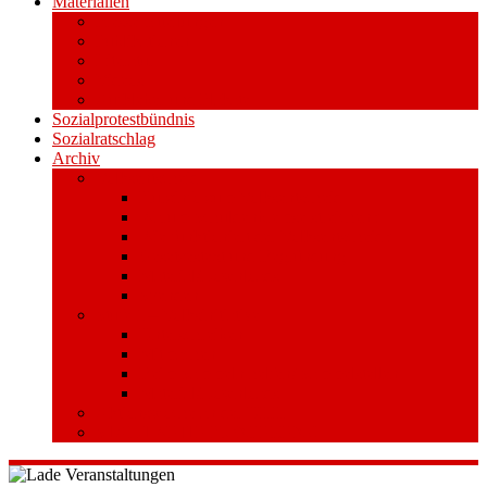
Materialien
Pressemitteilungen
Publikationen
Literatur
Videos
Aufkleber und Plakate
Sozialprotestbündnis
Sozialratschlag
Archiv
Volksentscheid
Kurzinfo zum Volksentscheid
Warum Schuldenbremse streichen?
Wie funktioniert der Volksentscheid?
Gesetzestext und Begründung
Material/Downloads
Spenden
Stufe 1 – Volksinitiative
Unterschreiben
Mitmachen
Beim Sammeln helfen/ Sammelstellen
Material/Downloads
Aktionswoche an der UHH
STADTWEITE KONFERENZ