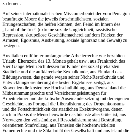
zu lernen.
Auf seiner internationalistischen Mission erbeutet der vom Pentagon
beauftragte Moore die jeweils fortschrittlichsten, sozialen
Errungenschaften, die helfen könnten, den Feind im Innern des
„Land of the free“ (extreme soziale Ungleichheit, rassistische
Repression, skrupellose Geschäftemacherei auf dem Rücken der
Ärmsten, Egoismus, Ausbeutung, soziale Ignoranz und Gewalt) zu
besiegen.
Aus Italien entführt er umfangreiche Arbeiterrechte wie bezahlten
Urlaub, Elternzeit, das 13. Monatsgehalt usw., aus Frankreich das
Vier-Gänge-Menü-Schulessen für Kinder der sozial prekärsten
Stadtteile und die aufklärerische Sexualkunde, aus Finnland das
Bildungswesen, das gerade wegen seiner Nicht-Restriktivität und
Entwicklungsorientierung die besten Ergebnisse zeitigt, aus
Slowenien die kostenlose Hochschulbildung, aus Deutschland die
Mitbestimmungsrechte und Versicherungsleistungen für
Arbeitnehmer und die kritische Auseinandersetzung mit der eigenen
Geschichte, aus Portugal die Liberalisierung des Drogenkonsums
und die Fortschrittlichkeit der staatlichen Exekutivorgane, denen
auch in Praxis die Menschenwürde das höchste aller Güter ist, aus
Norwegen den vollständig auf Resozialisierung statt Bestrafung
orientierten Strafvollzug, aus Tunesien die hochentwickelten
Frauenrechte und die Säkularität der Gesellschaft und aus Island die