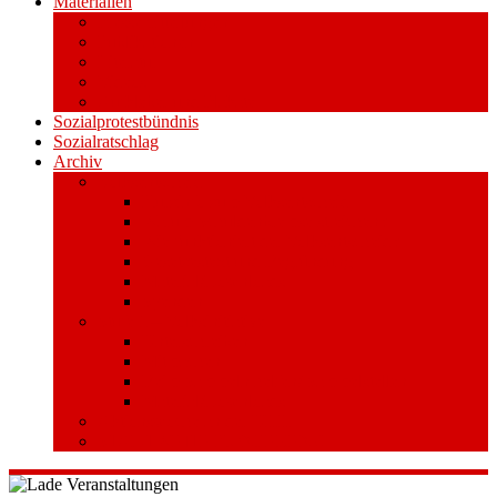
Materialien
Pressemitteilungen
Publikationen
Literatur
Videos
Aufkleber und Plakate
Sozialprotestbündnis
Sozialratschlag
Archiv
Volksentscheid
Kurzinfo zum Volksentscheid
Warum Schuldenbremse streichen?
Wie funktioniert der Volksentscheid?
Gesetzestext und Begründung
Material/Downloads
Spenden
Stufe 1 – Volksinitiative
Unterschreiben
Mitmachen
Beim Sammeln helfen/ Sammelstellen
Material/Downloads
Aktionswoche an der UHH
STADTWEITE KONFERENZ