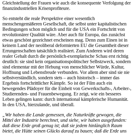
Gleichstellung der Frauen wie auch die konsequente Verfolgung der
finanzindustriellen Krisenprofiteure.
So entsteht die reale Perspektive einer wesentlich
menschengemäßeren Gesellschaft, die selbst unter kapitalistischen
Bedingungen schon möglich und für die USA ein Fortschritt von
revolutionärer Qualität wäre. Aber auch für Europa, das zunächst
etwas geschönt gezeichnet erscheinen mag. Denn zum Einen ist in
keinem Land der neoliberal deformierten EU die Gesamtheit dieser
Errungenschaften tatsächlich realisiert. Zum Anderen wird deren
realer Gehalt durch die persönlich-exemplarische Schau erst richtig
deutlich: sie sind kein organisationspolitischer Selbstzweck, sondern
sind elementar mit der Hebung von menschlicher Würde, Kultur,
Hoffnung und Lebensfreude verbunden. Vor allem aber sind sie nie
selbstverständlich, sondern stets – auch historisch – immer das
Ergebnis fortschrittlicher Kämpfe. So ist der Film auch ein
bewegendes Plädoyer für die Einheit von Gewerkschafts-, Arbeiter-,
Studierenden- und Frauenbewegung. Er zeigt, wie ein besseres
Leben gelingen kann: durch international kämpferische Humanität.
In den USA, hierzulande, und überall.
„Wir haben die Lande gemessen, die Naturkräfte gewogen, die
Mittel der Industrie berechnet, und siehe, wir haben ausgefunden:
daß diese Erde groß genug ist; daß sie jedem hinlänglich Raum
bietet, die Hütte seinen Glücks darauf zu bauen; daß die Erde uns