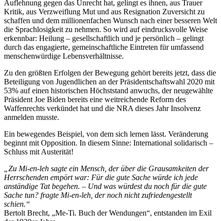
Auflehnung gegen das Unrecht hat, gelingt es ihnen, aus Trauer
Kritik, aus Verzweiflung Mut und aus Resignation Zuversicht zu
schaffen und dem millionenfachen Wunsch nach einer besseren Welt
die Sprachlosigkeit zu nehmen. So wird auf eindrucksvolle Weise
erkennbar: Heilung – gesellschaftlich und je persönlich – gelingt
durch das engagierte, gemeinschaftliche Eintreten für umfassend
menschenwürdige Lebensverhältnisse.
Zu den größten Erfolgen der Bewegung gehört bereits jetzt, dass die
Beteiligung von Jugendlichen an der Präsidentschaftswahl 2020 mit
53% auf einen historischen Höchststand anwuchs, der neugewählte
Präsident Joe Biden bereits eine weitreichende Reform des
Waffenrechts verkündet hat und die NRA dieses Jahr Insolvenz
anmelden musste.
Ein bewegendes Beispiel, von dem sich lernen lässt. Veränderung
beginnt mit Opposition. In diesem Sinne: International solidarisch –
Schluss mit Austerität!
„Zu Mi-en-leh sagte ein Mensch, der über die Grausamkeiten der
Herrschenden empört war: Für die gute Sache würde ich jede
anständige Tat begehen. – Und was würdest du noch für die gute
Sache tun? fragte Mi-en-leh, der noch nicht zufriedengestellt
schien.
“
Bertolt Brecht, „Me-Ti. Buch der Wendungen“, entstanden im Exil