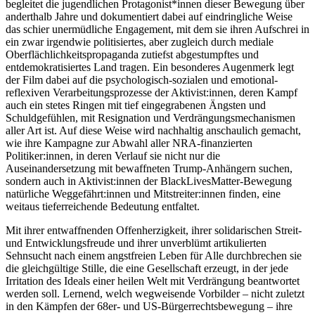
begleitet die jugendlichen Protagonist*innen dieser Bewegung über
anderthalb Jahre und dokumentiert dabei auf eindringliche Weise
das schier unermüdliche Engagement, mit dem sie ihren Aufschrei in
ein zwar irgendwie politisiertes, aber zugleich durch mediale
Oberflächlichkeitspropaganda zutiefst abgestumpftes und
entdemokratisiertes Land tragen. Ein besonderes Augenmerk legt
der Film dabei auf die psychologisch-sozialen und emotional-
reflexiven Verarbeitungsprozesse der Aktivist:innen, deren Kampf
auch ein stetes Ringen mit tief eingegrabenen Ängsten und
Schuldgefühlen, mit Resignation und Verdrängungsmechanismen
aller Art ist. Auf diese Weise wird nachhaltig anschaulich gemacht,
wie ihre Kampagne zur Abwahl aller NRA-finanzierten
Politiker:innen, in deren Verlauf sie nicht nur die
Auseinandersetzung mit bewaffneten Trump-Anhängern suchen,
sondern auch in Aktivist:innen der BlackLivesMatter-Bewegung
natürliche Weggefährt:innen und Mitstreiter:innen finden, eine
weitaus tieferreichende Bedeutung entfaltet.
Mit ihrer entwaffnenden Offenherzigkeit, ihrer solidarischen Streit-
und Entwicklungsfreude und ihrer unverblümt artikulierten
Sehnsucht nach einem angstfreien Leben für Alle durchbrechen sie
die gleichgültige Stille, die eine Gesellschaft erzeugt, in der jede
Irritation des Ideals einer heilen Welt mit Verdrängung beantwortet
werden soll. Lernend, welch wegweisende Vorbilder – nicht zuletzt
in den Kämpfen der 68er- und US-Bürgerrechtsbewegung – ihre