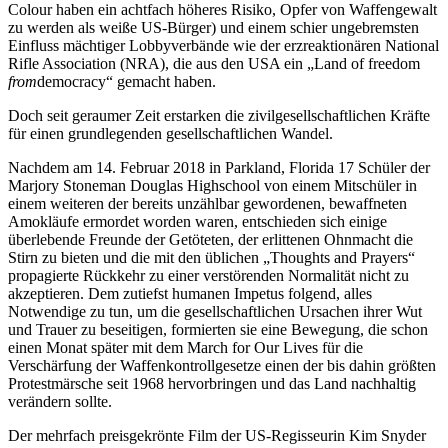
Colour haben ein achtfach höheres Risiko, Opfer von Waffengewalt
zu werden als weiße US-Bürger) und einem schier ungebremsten
Einfluss mächtiger Lobbyverbände wie der erzreaktionären National
Rifle Association (NRA), die aus den USA ein „Land of freedom
from
democracy“ gemacht haben.
Doch seit geraumer Zeit erstarken die zivilgesellschaftlichen Kräfte
für einen grundlegenden gesellschaftlichen Wandel.
Nachdem am 14. Februar 2018 in Parkland, Florida 17 Schüler der
Marjory Stoneman Douglas Highschool von einem Mitschüler in
einem weiteren der bereits unzählbar gewordenen, bewaffneten
Amokläufe ermordet worden waren, entschieden sich einige
überlebende Freunde der Getöteten, der erlittenen Ohnmacht die
Stirn zu bieten und die mit den üblichen „Thoughts and Prayers“
propagierte Rückkehr zu einer verstörenden Normalität nicht zu
akzeptieren. Dem zutiefst humanen Impetus folgend, alles
Notwendige zu tun, um die gesellschaftlichen Ursachen ihrer Wut
und Trauer zu beseitigen, formierten sie eine Bewegung, die schon
einen Monat später mit dem March for Our Lives für die
Verschärfung der Waffenkontrollgesetze einen der bis dahin größten
Protestmärsche seit 1968 hervorbringen und das Land nachhaltig
verändern sollte.
Der mehrfach preisgekrönte Film der US-Regisseurin Kim Snyder