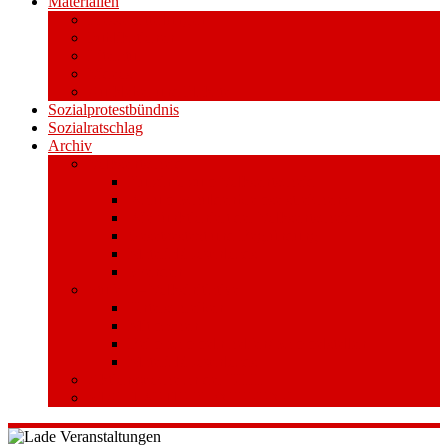
Materialien
Pressemitteilungen
Publikationen
Literatur
Videos
Aufkleber und Plakate
Sozialprotestbündnis
Sozialratschlag
Archiv
Volksentscheid
Kurzinfo zum Volksentscheid
Warum Schuldenbremse streichen?
Wie funktioniert der Volksentscheid?
Gesetzestext und Begründung
Material/Downloads
Spenden
Stufe 1 – Volksinitiative
Unterschreiben
Mitmachen
Beim Sammeln helfen/ Sammelstellen
Material/Downloads
Aktionswoche an der UHH
STADTWEITE KONFERENZ