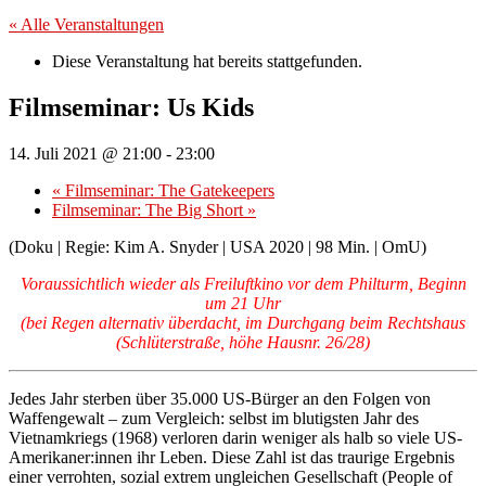
« Alle Veranstaltungen
Diese Veranstaltung hat bereits stattgefunden.
Filmseminar: Us Kids
14. Juli 2021 @ 21:00
-
23:00
«
Filmseminar: The Gatekeepers
Filmseminar: The Big Short
»
(Doku | Regie: Kim A. Snyder | USA 2020 | 98 Min. | OmU)
Voraussichtlich wieder als Freiluftkino vor dem Philturm, Beginn
um 21 Uhr
(bei Regen alternativ überdacht, im Durchgang beim Rechtshaus
(Schlüterstraße, höhe Hausnr. 26/28)
Jedes Jahr sterben über 35.000 US-Bürger an den Folgen von
Waffengewalt – zum Vergleich: selbst im blutigsten Jahr des
Vietnamkriegs (1968) verloren darin weniger als halb so viele US-
Amerikaner:innen ihr Leben. Diese Zahl ist das traurige Ergebnis
einer verrohten, sozial extrem ungleichen Gesellschaft (People of