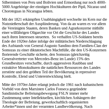
Silberminen von Peru und Bolivien und Ermordung nur noch 4000-
5000 Angehörige der einstigen Hochkulturen der Pipil, Nicarao und
Choroteguas in Nicaragua lebten.
Mit der 1821 erkämpften Unabhängigkeit wechselte im Kern nur die
Nutznießerschaft der Ausplünderung. Von da an waren es vor allem
die Vereinigten Staaten, deren Banken und Agrarkonzerne mithilfe
einer willfährigen Oligarchie vor Ort die Geschicke des Landes
nach ihren Interessen steuerten. So verhalfen US-Soldaten bereits
Ende der 1920er-Jahre infolge der militärischen Niederschlagung
des Aufstands von General Augusto Sandino dem Familien-Clan der
Somozas zu einer diktatorischen Machtfülle, die den US-Konzernen
florierende Geschäfte sicherte, den Somozas (gleichzeitig
Generalvertreter von Mercedes-Benz im Lande) 15% des
Grundbesitzes verschaffte, durch aggressiven Raubbau und
extraktive Monokulturen die natürlichen Ressourcen des Landes
zerstörte und den größten Teil der Bevölkerung in repressiver
Kontrolle, Elend und Unterentwicklung hielt.
Mitte der 1970er-Jahre erlangt jedoch die 1961 nach kubanischem
Vorbild von dem Marxisten Carlos Fonseca gegründete
Sandinistische Befreiungsbewegung FSLN immer mehr
Zustimmung unter Intellektuellen, kirchlichen Anhängern der
Theologie der Befreiung, gewerkschaftlich organisierten
Arbeiter*innen und der verarmten Landbevölkerung. Nach