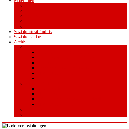
Materialien
Pressemitteilungen
Publikationen
Literatur
Videos
Aufkleber und Plakate
Sozialprotestbündnis
Sozialratschlag
Archiv
Volksentscheid
Kurzinfo zum Volksentscheid
Warum Schuldenbremse streichen?
Wie funktioniert der Volksentscheid?
Gesetzestext und Begründung
Material/Downloads
Spenden
Stufe 1 – Volksinitiative
Unterschreiben
Mitmachen
Beim Sammeln helfen/ Sammelstellen
Material/Downloads
Aktionswoche an der UHH
STADTWEITE KONFERENZ