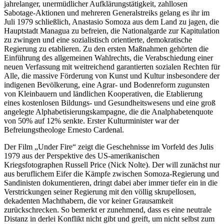
jahrelanger, unermüdlicher Aufklärungstätigkeit, zahllosen
Sabotage-Aktionen und mehreren Generalstreiks gelang es ihr im
Juli 1979 schließlich, Anastasio Somoza aus dem Land zu jagen, die
Hauptstadt Managua zu befreien, die Nationalgarde zur Kapitulation
zu zwingen und eine sozialistisch orientierte, demokratische
Regierung zu etablieren. Zu den ersten Maßnahmen gehörten die
Einführung des allgemeinen Wahlrechts, die Verabschiedung einer
neuen Verfassung mit weitreichend garantierten sozialen Rechten für
Alle, die massive Förderung von Kunst und Kultur insbesondere der
indigenen Bevölkerung, eine Agrar- und Bodenreform zugunsten
von Kleinbauern und ländlichen Kooperativen, die Etablierung
eines kostenlosen Bildungs- und Gesundheitswesens und eine groß
angelegte Alphabetisierungskampagne, die die Analphabetenquote
von 50% auf 12% senkte. Erster Kulturminister war der
Befreiungstheologe Ernesto Cardenal.
Der Film „Under Fire“ zeigt die Geschehnisse im Vorfeld des Julis
1979 aus der Perspektive des US-amerikanischen
Kriegsfotographen Russell Price (Nick Nolte). Der will zunächst nur
aus beruflichem Eifer die Kämpfe zwischen Somoza-Regierung und
Sandinisten dokumentieren, dringt dabei aber immer tiefer ein in die
Verstrickungen seiner Regierung mit den völlig skrupellosen,
dekadenten Machthabern, die vor keiner Grausamkeit
zurückschrecken. So bemerkt er zunehmend, dass es eine neutrale
Distanz in derlei Konflikt nicht gibt und greift, um nicht selbst zum