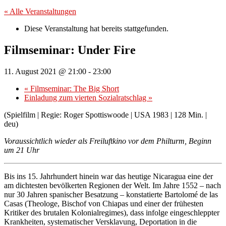
« Alle Veranstaltungen
Diese Veranstaltung hat bereits stattgefunden.
Filmseminar: Under Fire
11. August 2021 @ 21:00
-
23:00
«
Filmseminar: The Big Short
Einladung zum vierten Sozialratschlag
»
(Spielfilm | Regie: Roger Spottiswoode | USA 1983 | 128 Min. |
deu)
Voraussichtlich wieder als Freiluftkino vor dem Philturm, Beginn
um 21 Uhr
Bis ins 15. Jahrhundert hinein war das heutige Nicaragua eine der
am dichtesten bevölkerten Regionen der Welt. Im Jahre 1552 – nach
nur 30 Jahren spanischer Besatzung – konstatierte Bartolomé de las
Casas (Theologe, Bischof von Chiapas und einer der frühesten
Kritiker des brutalen Kolonialregimes), dass infolge eingeschleppter
Krankheiten, systematischer Versklavung, Deportation in die