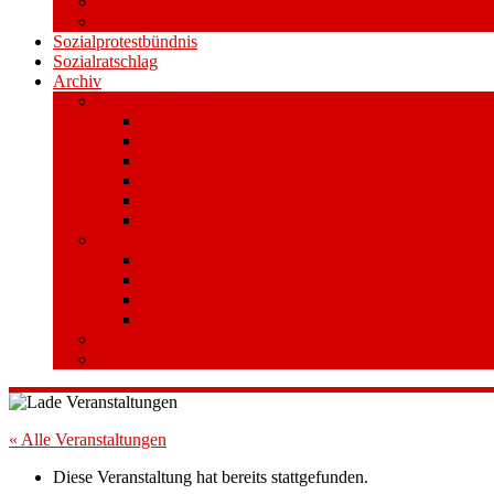
Videos
Aufkleber und Plakate
Sozialprotestbündnis
Sozialratschlag
Archiv
Volksentscheid
Kurzinfo zum Volksentscheid
Warum Schuldenbremse streichen?
Wie funktioniert der Volksentscheid?
Gesetzestext und Begründung
Material/Downloads
Spenden
Stufe 1 – Volksinitiative
Unterschreiben
Mitmachen
Beim Sammeln helfen/ Sammelstellen
Material/Downloads
Aktionswoche an der UHH
STADTWEITE KONFERENZ
« Alle Veranstaltungen
Diese Veranstaltung hat bereits stattgefunden.