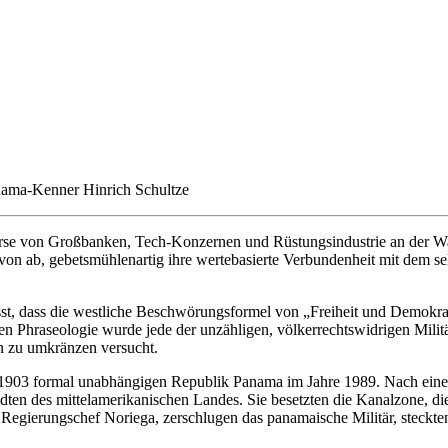
anama-Kenner Hinrich Schultze
 von Großbanken, Tech-Konzernen und Rüstungsindustrie an der Wall St
davon ab, gebetsmühlenartig ihre wertebasierte Verbundenheit mit dem
sst, dass die westliche Beschwörungsformel von „Freiheit und Demokra
lben Phraseologie wurde jede der unzähligen, völkerrechtswidrigen Mi
en zu umkränzen versucht.
t 1903 formal unabhängigen Republik Panama im Jahre 1989. Nach einer
en des mittelamerikanischen Landes. Sie besetzten die Kanalzone, die
 Regierungschef Noriega, zerschlugen das panamaische Militär, steckte