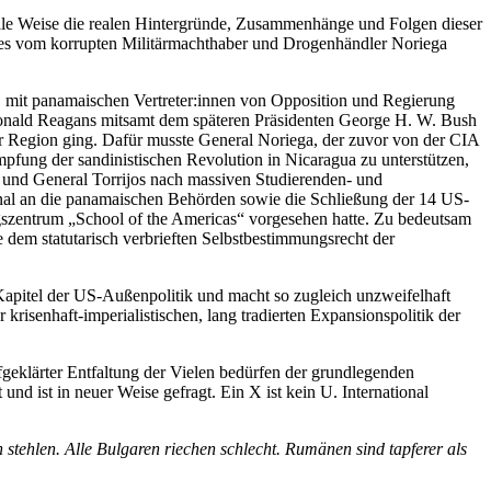
le Weise die realen Hintergründe, Zusammenhänge und Folgen dieser
olkes vom korrupten Militärmachthaber und Drogenhändler Noriega
n, mit panamaischen Vertreter:innen von Opposition und Regierung
 Ronald Reagans mitsamt dem späteren Präsidenten George H. W. Bush
r Region ging. Dafür musste General Noriega, der zuvor von der CIA
ung der sandinistischen Revolution in Nicaragua zu unterstützen,
r und General Torrijos nach massiven Studierenden- und
Kanal an die panamaischen Behörden sowie die Schließung der 14 US-
szentrum „School of the Americas“ vorgesehen hatte. Zu bedeutsam
 dem statutarisch verbrieften Selbstbestimmungsrecht der
s Kapitel der US-Außenpolitik und macht so zugleich unzweifelhaft
 krisenhaft-imperialistischen, lang tradierten Expansionspolitik der
eklärter Entfaltung der Vielen bedürfen der grundlegenden
nd ist in neuer Weise gefragt. Ein X ist kein U. International
n stehlen. Alle Bulgaren riechen schlecht. Rumänen sind tapferer als