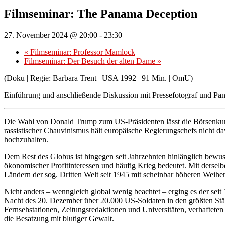
Filmseminar: The Panama Deception
27. November 2024 @ 20:00
-
23:30
«
Filmseminar: Professor Mamlock
Filmseminar: Der Besuch der alten Dame
»
(Doku | Regie: Barbara Trent | USA 1992 | 91 Min. | OmU)
Einführung und anschließende Diskussion mit Pressefotograf und P
Die Wahl von Donald Trump zum US-Präsidenten lässt die Börsenkurse
rassistischer Chauvinismus hält europäische Regierungschefs nicht 
hochzuhalten.
Dem Rest des Globus ist hingegen seit Jahrzehnten hinlänglich bewu
ökonomischer Profitinteressen und häufig Krieg bedeutet. Mit derse
Ländern der sog. Dritten Welt seit 1945 mit scheinbar höheren Weih
Nicht anders – wenngleich global wenig beachtet – erging es der sei
Nacht des 20. Dezember über 20.000 US-Soldaten in den größten Städt
Fernsehstationen, Zeitungsredaktionen und Universitäten, verhafteten
die Besatzung mit blutiger Gewalt.