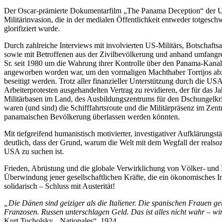
Der Oscar-prämierte Dokumentarfilm „The Panama Deception“ der US
Militärinvasion, die in der medialen Öffentlichkeit entweder totge
glorifiziert wurde.
Durch zahlreiche Interviews mit involvierten US-Militärs, Botschaf
sowie mit Betroffenen aus der Zivilbevölkerung und anhand umfangr
Sr. seit 1980 um die Wahrung ihrer Kontrolle über den Panama-Kanal
angeworben worden war, um den vormaligen Machthaber Torrijos abzu
beseitigt werden. Trotz aller finanzieller Unterstützung durch die 
Arbeiterprotesten ausgehandelten Vertrag zu revidieren, der für da
Militärbasen im Land, des Ausbildungszentrums für den Dschungelk
waren (und sind) die Schifffahrtsroute und die Militärpräsenz im Zen
panamaischen Bevölkerung überlassen werden könnten.
Mit tiefgreifend humanistisch motivierter, investigativer Aufklärungs
deutlich, dass der Grund, warum die Welt mit dem Wegfall der realsozia
USA zu suchen ist.
Frieden, Abrüstung und die globale Verwirklichung von Völker- und 
Überwindung jener gesellschaftlichen Kräfte, die ein ökonomisches Int
solidarisch – Schluss mit Austerität!
„
Die Dänen sind geiziger als die Italiener. Die spanischen Frauen geb
Franzosen. Russen unterschlagen Geld. Das ist alles nicht wahr – wi
Kurt Tucholsky, „Nationales“, 1924.