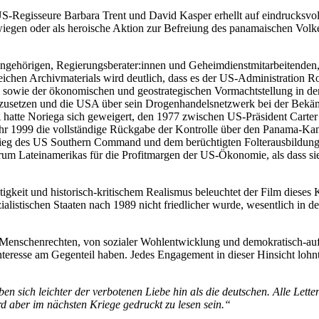
-Regisseure Barbara Trent und David Kasper erhellt auf eindrucksvol
schwiegen oder als heroische Aktion zur Befreiung des panamaischen V
tsangehörigen, Regierungsberater:innen und Geheimdienstmitarbeitende
eichen Archivmaterials wird deutlich, dass es der US-Administration
 sowie der ökonomischen und geostrategischen Vormachtstellung in de
setzen und die USA über sein Drogenhandelsnetzwerk bei der Bekämpf
USA hatte Noriega sich geweigert, den 1977 zwischen US-Präsident Carte
s Jahr 1999 die vollständige Rückgabe der Kontrolle über den Panama-
rieg des US Southern Command und dem berüchtigten Folterausbildung
trum Lateinamerikas für die Profitmargen der US-Ökonomie, als dass sie
tätigkeit und historisch-kritischem Realismus beleuchtet der Film diese
listischen Staaten nach 1989 nicht friedlicher wurde, wesentlich in der
Menschenrechten, von sozialer Wohlentwicklung und demokratisch-aufg
eresse am Gegenteil haben. Jedes Engagement in dieser Hinsicht lohnt u
en sich leichter der verbotenen Liebe hin als die deutschen. Alle Lette
rd aber im nächsten Kriege gedruckt zu lesen sein.“