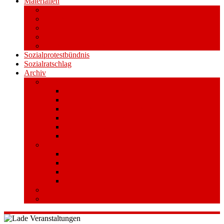
Materialien
Pressemitteilungen
Publikationen
Literatur
Videos
Aufkleber und Plakate
Sozialprotestbündnis
Sozialratschlag
Archiv
Volksentscheid
Kurzinfo zum Volksentscheid
Warum Schuldenbremse streichen?
Wie funktioniert der Volksentscheid?
Gesetzestext und Begründung
Material/Downloads
Spenden
Stufe 1 – Volksinitiative
Unterschreiben
Mitmachen
Beim Sammeln helfen/ Sammelstellen
Material/Downloads
Aktionswoche an der UHH
STADTWEITE KONFERENZ