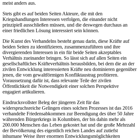
meist anders aus.
Stets gibt es auf beiden Seiten Akteure, die mit den
Kriegshandlungen Interessen verfolgen, die einander nicht
prinzipiell ausschließen müssen, und die deswegen durchaus an
einer friedlichen Lösung interessiert sein können.
Die Kunst des Verhandelns besteht genau darin, diese Kräfte auf
beiden Seiten zu identifizieren, zusammenzuführen und ihre
divergierenden Interessen in ein für beide Seiten akzeptables
Verhältnis zueinander bringen. So lässt sich auf allen Seiten ein
gesellschaftliches Kräfteverhältnis herausbilden, bei dem die an der
zivilen Entwicklung interessierten Kräfte neu dominieren gegenüber
jenen, die vom gewaltförmigen Konfliktaustrag profitieren.
Voraussetzung dafür ist, dass relevante Teile der zivilen
Öffentlichkeit die Notwendigkeit einer solchen Perspektive
engagiert artikulieren.
Eindrucksvollster Beleg der jüngeren Zeit für das
widerspruchsreiche Gelingen eines solchen Prozesses ist das 2016
verhandelte Friedensabkommen zur Beendigung des über 50 Jahre
währenden Bürgerkriegs in Kolumbien, der bis dahin mehr als
200.000 Menschen das Leben gekostet hat und die große Mehrzahl
der Bevölkerung des eigentlich reichen Landes auf zutiefst
inhumane Weise ihrer enormen Entwicklungsmöglichkeiten