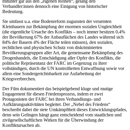
mitunter gar aus den „eigenen Reihen“, gelang den
Verhandler:innen dennoch eine Einigung von historischer
Bedeutung.
Sie umfasst u.a. eine Bodenreform zugunsten der verarmten
Kleinbauern zur Bekämpfung der enormen sozialen Ungleichheit
(die eigentliche Ursache des Konflikts – noch immer besitzen 0,4%
der Bevölkerung 67% der Anbauflächen des Landes während sich
84% der Bauern 4% der Fläche teilen müssen), den sozialen,
rechtlichen und physischen Schutz von diskriminierten
Bevölkerungsgruppen aller Art, die gemeinsame Bekämpfung des
Drogenhandels, die Entschädigung aller Opfer des Konflikts, die
politische Repräsentanz der FARC im Gegenzug zu ihrer
vollständigen, durch die UN kontrollierten Entwaffnung sowie vor
allem eine Sondergerichtsbarkeit zur Aufarbeitung der
Kriegsverbrechen.
Der Film dokumentiert das beispielgebend kluge und mutige
Engagement für diesen Friedensprozess, indem er zwei
Protagonisten der FARC bei ihren Verhandlungs- und
Aufklärungsaktivitäten begleitet. Der „Nebel des Friedens“
beschreibt dabei die stete Umkämpftheit dieses Entwicklungspfades,
denn sein Gelingen hängt ganz entscheidend vom staatlichen und
zivilgesellschaftlichen Wirken für die Überwindung der
Konfliktursachen ab.