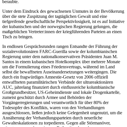
beraubte.
Unter dem Eindruck des gewachsenen Unmutes in der Bevölkerung
über die stete Zuspitzung der tagtäglichen Gewalt und eine
tiefgreifende gesellschaftliche Perspektivlosigkeit, ist es auf Initiative
der kubanischen und der norwegischen Regierung gelungen, die
maßgeblichen Vertreter:innen der kriegführenden Parteien an einen
Tisch zu bringen.
In endlosen Gesprächsrunden rangen Entsandte der Führung der
sozialrevolutionären FARC-Guerilla sowie der kolumbianischen
Regierung unter dem nationalkonservativen Präsidenten Juan M.
Santos in einem kubanischen Hotelkomplex über mehrere Monate
um die Formulierung eines Friedensvertrags, während im Land
selbst die bewaffneten Auseinandersetzungen weitergingen. Die
durch ein fragwürdiges Amnestie-Gesetz von 2006 offiziell
entwaffneten paramilitärischen Verbände der ultrareaktionären
AUC, jahrelang finanziert durch einflussreiche kolumbianische
Großgrundbesitzer, US-Geheimdienste und lokale Drogenkartelle,
zumeist geschützt durch Armee und Behörden der
Vorgängerregierungen und verantwortlich für über 80% der
Todesopfer des Konflikts, waren von den Verhandlungen
ausgeschlossen, ließen jedoch keine Gelegenheit ungenutzt, um die
Annäherung der Verhandlungsparteien durch neuerliche
Gewalteskalationen zu torpedieren. Gegen alle Störmanöver,