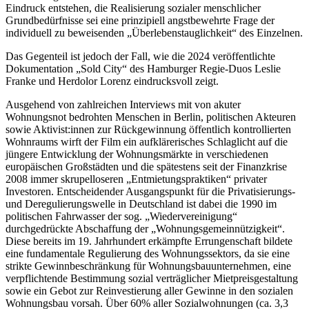
Eindruck entstehen, die Realisierung sozialer menschlicher
Grundbedürfnisse sei eine prinzipiell angstbewehrte Frage der
individuell zu beweisenden „Überlebenstauglichkeit“ des Einzelnen.
Das Gegenteil ist jedoch der Fall, wie die 2024 veröffentlichte
Dokumentation „Sold City“ des Hamburger Regie-Duos Leslie
Franke und Herdolor Lorenz eindrucksvoll zeigt.
Ausgehend von zahlreichen Interviews mit von akuter
Wohnungsnot bedrohten Menschen in Berlin, politischen Akteuren
sowie Aktivist:innen zur Rückgewinnung öffentlich kontrollierten
Wohnraums wirft der Film ein aufklärerisches Schlaglicht auf die
jüngere Entwicklung der Wohnungsmärkte in verschiedenen
europäischen Großstädten und die spätestens seit der Finanzkrise
2008 immer skrupelloseren „Entmietungspraktiken“ privater
Investoren. Entscheidender Ausgangspunkt für die Privatisierungs-
und Deregulierungswelle in Deutschland ist dabei die 1990 im
politischen Fahrwasser der sog. „Wiedervereinigung“
durchgedrückte Abschaffung der „Wohnungsgemeinnützigkeit“.
Diese bereits im 19. Jahrhundert erkämpfte Errungenschaft bildete
eine fundamentale Regulierung des Wohnungssektors, da sie eine
strikte Gewinnbeschränkung für Wohnungsbauunternehmen, eine
verpflichtende Bestimmung sozial verträglicher Mietpreisgestaltung
sowie ein Gebot zur Reinvestierung aller Gewinne in den sozialen
Wohnungsbau vorsah. Über 60% aller Sozialwohnungen (ca. 3,3