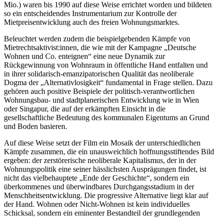
Mio.) waren bis 1990 auf diese Weise errichtet worden und bildeten
so ein entscheidendes Instrumentarium zur Kontrolle der
Mietpreisentwicklung auch des freien Wohnungsmarktes.
Beleuchtet werden zudem die beispielgebenden Kämpfe von
Mietrechtsaktivist:innen, die wie mit der Kampagne „Deutsche
Wohnen und Co. enteignen“ eine neue Dynamik zur
Rückgewinnung von Wohnraum in öffentliche Hand entfalten und
in ihrer solidarisch-emanzipatorischen Qualität das neoliberale
Dogma der „Alternativlosigkeit“ fundamental in Frage stellen. Dazu
gehören auch positive Beispiele der politisch-verantwortlichen
Wohnungsbau- und stadtplanerischen Entwicklung wie in Wien
oder Singapur, die auf der erkämpften Einsicht in die
gesellschaftliche Bedeutung des kommunalen Eigentums an Grund
und Boden basieren.
Auf diese Weise setzt der Film ein Mosaik der unterschiedlichen
Kämpfe zusammen, die ein unausweichlich hoffnungsstiftendes Bild
ergeben: der zerstörerische neoliberale Kapitalismus, der in der
Wohnungspolitik eine seiner hässlichsten Ausprägungen findet, ist
nicht das vielbehauptete „Ende der Geschichte“, sondern ein
überkommenes und überwindbares Durchgangsstadium in der
Menschheitsentwicklung. Die progressive Alternative liegt klar auf
der Hand. Wohnen oder Nicht-Wohnen ist kein individuelles
Schicksal, sondern ein eminenter Bestandteil der grundlegenden