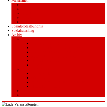
Materialien
Pressemitteilungen
Publikationen
Literatur
Videos
Aufkleber und Plakate
Sozialprotestbündnis
Sozialratschlag
Archiv
Volksentscheid
Kurzinfo zum Volksentscheid
Warum Schuldenbremse streichen?
Wie funktioniert der Volksentscheid?
Gesetzestext und Begründung
Material/Downloads
Spenden
Stufe 1 – Volksinitiative
Unterschreiben
Mitmachen
Beim Sammeln helfen/ Sammelstellen
Material/Downloads
Aktionswoche an der UHH
STADTWEITE KONFERENZ