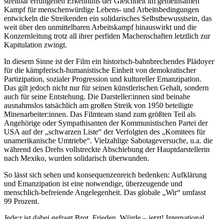
streitbar errungenen Erkenntnis der Gleichheit im gemeinsamen
Kampf für menschenwürdige Lebens- und Arbeitsbedingungen
entwickeln die Streikenden ein solidarisches Selbstbewusstsein, das
weit über den unmittelbaren Arbeitskampf hinauswirkt und die
Konzernleitung trotz all ihrer perfiden Machenschaften letztlich zur
Kapitulation zwingt.
In diesem Sinne ist der Film ein historisch-bahnbrechendes Plädoyer
für die kämpferisch-humanistische Einheit von demokratischer
Partizipation, sozialer Progression und kultureller Emanzipation.
Das gilt jedoch nicht nur für seinen künstlerischen Gehalt, sondern
auch für seine Entstehung. Die Darsteller:innen sind beinahe
ausnahmslos tatsächlich am großen Streik von 1950 beteiligte
Minenarbeiter:innen. Das Filmteam stand zum größten Teil als
Angehörige oder Sympathisanten der Kommunistischen Partei der
USA auf der „schwarzen Liste“ der Verfolgten des „Komitees für
unamerikanische Umtriebe“. Vielzahlige Sabotageversuche, u.a. die
während des Drehs vollstreckte Abschiebung der Hauptdarstellerin
nach Mexiko, wurden solidarisch überwunden.
So lässt sich sehen und konsequenzenreich bedenken: Aufklärung
und Emanzipation ist eine notwendige, überzeugende und
menschlich-befreiende Angelegenheit. Das globale „Wir“ umfasst
99 Prozent.
Jede:r ist dabei gefragt.Brot, Frieden, Würde – jetzt! International