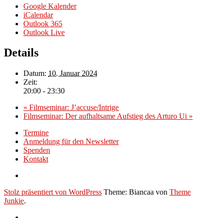
Google Kalender
iCalendar
Outlook 365
Outlook Live
Details
Datum:
10. Januar 2024
Zeit:
20:00 - 23:30
«
Filmseminar: J’accuse/Intrige
Filmseminar: Der aufhaltsame Aufstieg des Arturo Ui
»
Termine
Anmeldung für den Newsletter
Spenden
Kontakt
Stolz präsentiert von WordPress
Theme: Biancaa von
Theme
Junkie
.
Termine