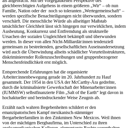
als angebracht. Mit der vorgegaukelten Perspektive des
gleichberechtigten Aufgehens in einem größeren „Wir“ – ob nun
Familie, Nation oder der noch so toleranten „Wertegemeinschaft“ –
werden spezifische Benachteiligungen nicht überwunden, sondern
verschärft. Die menschliche Würde als allseitiger Maßstab
tatsächlicher Gleichheit lässt sich hingegen nur verwirklichen, indem
Ausbeutung, Konkurrenz und Entfremdung als strukturelle
Ursachen der sozialen Ungleichheit bekämpft und überwunden
werden. In dieser von allen Nicht-Milliardär:innen tendenziell
gemeinsam zu bestreitenden, gesellschaftlichen Auseinandersetzung
wird auch die Überwindung allseits schädlicher Vorurteilsstrukturen,
diskriminierender Rollenzuschreibungen und gruppenbezogener
Menschenfeindlichkeit erst möglich.
Entsprechende Erfahrungen hat die organisierte
Arbeiter:innenbewegung gerade im 20. Jahrhundert zu Hauf
gesammelt. Der 1954 in den USA der McCarthy-Ära gedrehte,
durch die kriminalisierte Gewerkschaft der Minenarbeiter:innen
(IUMMSW) selbstfinanzierte Film „Salt of the Earth“ legt davon in
hochaktueller und beeindruckender Weise Zeugnis ab.
Erzählt nach wahren Begebenheiten schildert er den
emanzipatorischen Kampf mexikanisch-stämmiger
Bergarbeiterfamilien in den Zinkminen New Mexicos. Weil ihnen
von der mächtigen Bergbaufirma, im Unterschied zu ihren
angloamerikanischen Kollegen, elementarste Rechte vorenthalten