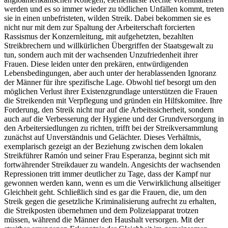
werden und es so immer wieder zu tödlichen Unfällen kommt, treten
sie in einen unbefristeten, wilden Streik. Dabei bekommen sie es
nicht nur mit dem zur Spaltung der Arbeiterschaft forcierten
Rassismus der Konzernleitung, mit aufgehetzten, bezahlten
Streikbrechern und willkürlichen Übergriffen der Staatsgewalt zu
tun, sondern auch mit der wachsenden Unzufriedenheit ihrer
Frauen. Diese leiden unter den prekären, entwürdigenden
Lebensbedingungen, aber auch unter der herablassenden Ignoranz
der Männer für ihre spezifische Lage. Obwohl tief besorgt um den
möglichen Verlust ihrer Existenzgrundlage unterstützen die Frauen
die Streikenden mit Verpflegung und gründen ein Hilfskomitee. Ihre
Forderung, den Streik nicht nur auf die Arbeitssicherheit, sondern
auch auf die Verbesserung der Hygiene und der Grundversorgung in
den Arbeitersiedlungen zu richten, trifft bei der Streikversammlung
zunächst auf Unverständnis und Gelächter. Dieses Verhältnis,
exemplarisch gezeigt an der Beziehung zwischen dem lokalen
Streikführer Ramón und seiner Frau Esperanza, beginnt sich mit
fortwährender Streikdauer zu wandeln. Angesichts der wachsenden
Repressionen tritt immer deutlicher zu Tage, dass der Kampf nur
gewonnen werden kann, wenn es um die Verwirklichung allseitiger
Gleichheit geht. Schließlich sind es gar die Frauen, die, um den
Streik gegen die gesetzliche Kriminalisierung aufrecht zu erhalten,
die Streikposten übernehmen und dem Polizeiapparat trotzen
müssen, während die Männer den Haushalt versorgen. Mit der