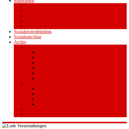
Materialien
Pressemitteilungen
Publikationen
Literatur
Videos
Aufkleber und Plakate
Sozialprotestbündnis
Sozialratschlag
Archiv
Volksentscheid
Kurzinfo zum Volksentscheid
Warum Schuldenbremse streichen?
Wie funktioniert der Volksentscheid?
Gesetzestext und Begründung
Material/Downloads
Spenden
Stufe 1 – Volksinitiative
Unterschreiben
Mitmachen
Beim Sammeln helfen/ Sammelstellen
Material/Downloads
Aktionswoche an der UHH
STADTWEITE KONFERENZ