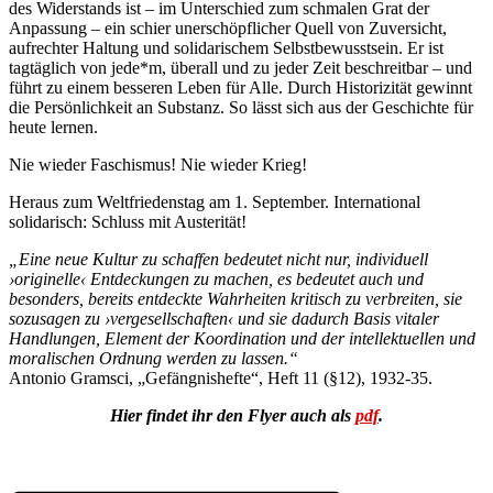
des Widerstands ist – im Unterschied zum schmalen Grat der
Anpassung – ein schier unerschöpflicher Quell von Zuversicht,
aufrechter Haltung und solidarischem Selbstbewusstsein. Er ist
tagtäglich von jede*m, überall und zu jeder Zeit beschreitbar – und
führt zu einem besseren Leben für Alle. Durch Historizität gewinnt
die Persönlichkeit an Substanz. So lässt sich aus der Geschichte für
heute lernen.
Nie wieder Faschismus! Nie wieder Krieg!
Heraus zum Weltfriedenstag am 1. September. International
solidarisch: Schluss mit Austerität!
„Eine neue Kultur zu schaffen bedeutet nicht nur, individuell
›originelle‹ Entdeckungen zu machen, es bedeutet auch und
besonders, bereits entdeckte Wahrheiten kritisch zu verbreiten, sie
sozusagen zu ›vergesellschaften‹ und sie dadurch Basis vitaler
Handlungen, Element der Koordination und der intellektuellen und
moralischen Ordnung werden zu lassen.“
Antonio Gramsci, „Gefängnishefte“, Heft 11 (§12), 1932-35.
Hier findet ihr den Flyer auch als
pdf
.