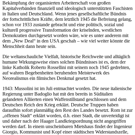
Bekämpfung der organisierten Arbeiterschaft von großen
Kapitalverbänden finanziell und ideologisch unterstützten Faschisten
in Italien und Deutschland. Wenn jenes gesellschaftliche Bündnis
der fortschrittlichen Kräfte, dem letztlich 1945 die Befreiung gelang,
schon vor 1933 zustande gebracht und eine politisch, sozial und
kulturell progressive Transformation der kriselnden, westlichen
Demokratien durchgesetzt worden wäre, wie es unter anderem mit
dem „New Deal“ in den USA geschah – wie viel weiter könnte die
Menschheit dann heute sein.
Die weltanschauliche Vielfalt, historische Reichweite und alltäglich
humane Wirkungsweise eines solchen Bündnisses ist es, dem der
linke Katholik Roberto Rossellini mit seinem noch 1945 gedrehten,
auf wahren Begebenheiten beruhenden Meisterwerk des
Neorealismus ein filmisches Denkmal gesetzt hat.
1943: Mussolini ist im Juli entmachtet worden. Die neue italienische
Regierung unter Badoglio hat mit den bereits in Süditalien
gelandeten Alliierten einen Waffenstillstand geschlossen und dem
Deutschen Reich den Krieg erklärt. Deutsche Truppen haben
daraufhin sofort planmäßig den Rest des Landes besetzt. Rom ist zur
„offenen Stadt“ erklärt worden, d.h. einer Stadt, die unverteidigt ist
und daher nach der Haager Landkriegsordnung nicht angegriffen
werden darf. In einem unscheinbaren Mietshaus findet der Ingenieur
Giorgio, Kommunist und Kopf einer städtischen Widerstandszelle,