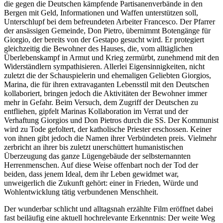
die gegen die Deutschen kämpfende Partisanenverbände in den
Bergen mit Geld, Informationen und Waffen unterstützen soll,
Unterschlupf bei dem befreundeten Arbeiter Francesco. Der Pfarrer
der ansässigen Gemeinde, Don Pietro, übernimmt Botengänge für
Giorgio, der bereits von der Gestapo gesucht wird. Er protegiert
gleichzeitig die Bewohner des Hauses, die, vom alltäglichen
Überlebenskampf in Armut und Krieg zermürbt, zunehmend mit den
Widerständlern sympathisieren. Allerlei Eigensinnigkeiten, nicht
zuletzt die der Schauspielerin und ehemaligen Geliebten Giorgios,
Marina, die für ihren extravaganten Lebensstil mit den Deutschen
kollaboriert, bringen jedoch die Aktivitäten der Bewohner immer
mehr in Gefahr. Beim Versuch, dem Zugriff der Deutschen zu
entfliehen, gipfelt Marinas Kollaboration im Verrat und der
Verhaftung Giorgios und Don Pietros durch die SS. Der Kommunist
wird zu Tode gefoltert, der katholische Priester erschossen. Keiner
von ihnen gibt jedoch die Namen ihrer Verbündeten preis. Vielmehr
zerbricht an ihrer bis zuletzt unerschüttert humanistischen
Überzeugung das ganze Lügengebäude der selbsternannten
Herrenmenschen. Auf diese Weise offenbart noch der Tod der
beiden, dass jenem Ideal, dem ihr Leben gewidmet war,
unweigerlich die Zukunft gehört: einer in Frieden, Würde und
Wohlentwicklung tätig verbundenen Menschheit.
Der wunderbar schlicht und alltagsnah erzählte Film eröffnet dabei
fast beiläufig eine aktuell hochrelevante Erkenntnis: Der weite Weg