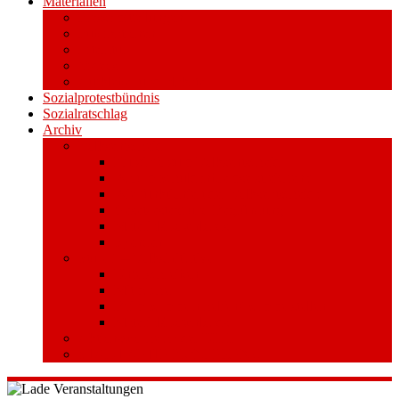
Materialien
Pressemitteilungen
Publikationen
Literatur
Videos
Aufkleber und Plakate
Sozialprotestbündnis
Sozialratschlag
Archiv
Volksentscheid
Kurzinfo zum Volksentscheid
Warum Schuldenbremse streichen?
Wie funktioniert der Volksentscheid?
Gesetzestext und Begründung
Material/Downloads
Spenden
Stufe 1 – Volksinitiative
Unterschreiben
Mitmachen
Beim Sammeln helfen/ Sammelstellen
Material/Downloads
Aktionswoche an der UHH
STADTWEITE KONFERENZ