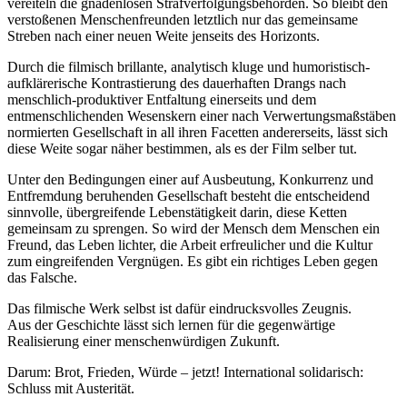
vereiteln die gnadenlosen Strafverfolgungsbehörden. So bleibt den
verstoßenen Menschenfreunden letztlich nur das gemeinsame
Streben nach einer neuen Weite jenseits des Horizonts.
Durch die filmisch brillante, analytisch kluge und humoristisch-
aufklärerische Kontrastierung des dauerhaften Drangs nach
menschlich-produktiver Entfaltung einerseits und dem
entmenschlichenden Wesenskern einer nach Verwertungsmaßstäben
normierten Gesellschaft in all ihren Facetten andererseits, lässt sich
diese Weite sogar näher bestimmen, als es der Film selber tut.
Unter den Bedingungen einer auf Ausbeutung, Konkurrenz und
Entfremdung beruhenden Gesellschaft besteht die entscheidend
sinnvolle, übergreifende Lebenstätigkeit darin, diese Ketten
gemeinsam zu sprengen. So wird der Mensch dem Menschen ein
Freund, das Leben lichter, die Arbeit erfreulicher und die Kultur
zum eingreifenden Vergnügen. Es gibt ein richtiges Leben gegen
das Falsche.
Das filmische Werk selbst ist dafür eindrucksvolles Zeugnis.
Aus der Geschichte lässt sich lernen für die gegenwärtige
Realisierung einer menschenwürdigen Zukunft.
Darum: Brot, Frieden, Würde – jetzt! International solidarisch:
Schluss mit Austerität.