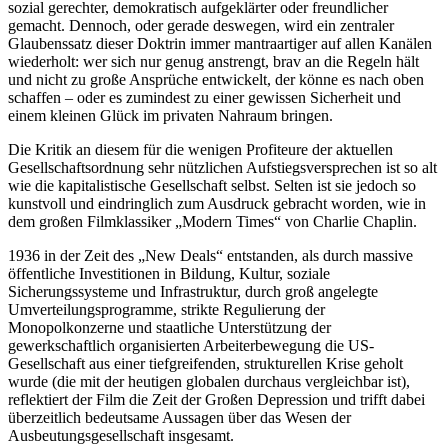
sozial gerechter, demokratisch aufgeklärter oder freundlicher
gemacht. Dennoch, oder gerade deswegen, wird ein zentraler
Glaubenssatz dieser Doktrin immer mantraartiger auf allen Kanälen
wiederholt: wer sich nur genug anstrengt, brav an die Regeln hält
und nicht zu große Ansprüche entwickelt, der könne es nach oben
schaffen – oder es zumindest zu einer gewissen Sicherheit und
einem kleinen Glück im privaten Nahraum bringen.
Die Kritik an diesem für die wenigen Profiteure der aktuellen
Gesellschaftsordnung sehr nützlichen Aufstiegsversprechen ist so alt
wie die kapitalistische Gesellschaft selbst. Selten ist sie jedoch so
kunstvoll und eindringlich zum Ausdruck gebracht worden, wie in
dem großen Filmklassiker „Modern Times“ von Charlie Chaplin.
1936 in der Zeit des „New Deals“ entstanden, als durch massive
öffentliche Investitionen in Bildung, Kultur, soziale
Sicherungssysteme und Infrastruktur, durch groß angelegte
Umverteilungsprogramme, strikte Regulierung der
Monopolkonzerne und staatliche Unterstützung der
gewerkschaftlich organisierten Arbeiterbewegung die US-
Gesellschaft aus einer tiefgreifenden, strukturellen Krise geholt
wurde (die mit der heutigen globalen durchaus vergleichbar ist),
reflektiert der Film die Zeit der Großen Depression und trifft dabei
überzeitlich bedeutsame Aussagen über das Wesen der
Ausbeutungsgesellschaft insgesamt.