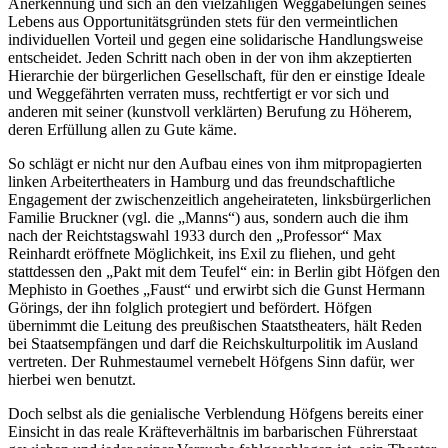
Anerkennung und sich an den vielzahligen Weggabelungen seines
Lebens aus Opportunitätsgründen stets für den vermeintlichen
individuellen Vorteil und gegen eine solidarische Handlungsweise
entscheidet. Jeden Schritt nach oben in der von ihm akzeptierten
Hierarchie der bürgerlichen Gesellschaft, für den er einstige Ideale
und Weggefährten verraten muss, rechtfertigt er vor sich und
anderen mit seiner (kunstvoll verklärten) Berufung zu Höherem,
deren Erfüllung allen zu Gute käme.
So schlägt er nicht nur den Aufbau eines von ihm mitpropagierten
linken Arbeitertheaters in Hamburg und das freundschaftliche
Engagement der zwischenzeitlich angeheirateten, linksbürgerlichen
Familie Bruckner (vgl. die „Manns“) aus, sondern auch die ihm
nach der Reichtstagswahl 1933 durch den „Professor“ Max
Reinhardt eröffnete Möglichkeit, ins Exil zu fliehen, und geht
stattdessen den „Pakt mit dem Teufel“ ein: in Berlin gibt Höfgen den
Mephisto in Goethes „Faust“ und erwirbt sich die Gunst Hermann
Görings, der ihn folglich protegiert und befördert. Höfgen
übernimmt die Leitung des preußischen Staatstheaters, hält Reden
bei Staatsempfängen und darf die Reichskulturpolitik im Ausland
vertreten. Der Ruhmestaumel vernebelt Höfgens Sinn dafür, wer
hierbei wen benutzt.
Doch selbst als die genialische Verblendung Höfgens bereits einer
Einsicht in das reale Kräfteverhältnis im barbarischen Führerstaat