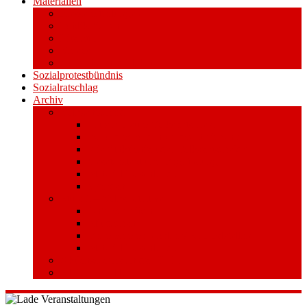
Materialien
Pressemitteilungen
Publikationen
Literatur
Videos
Aufkleber und Plakate
Sozialprotestbündnis
Sozialratschlag
Archiv
Volksentscheid
Kurzinfo zum Volksentscheid
Warum Schuldenbremse streichen?
Wie funktioniert der Volksentscheid?
Gesetzestext und Begründung
Material/Downloads
Spenden
Stufe 1 – Volksinitiative
Unterschreiben
Mitmachen
Beim Sammeln helfen/ Sammelstellen
Material/Downloads
Aktionswoche an der UHH
STADTWEITE KONFERENZ