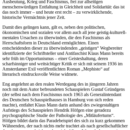
Ausbeutung, Krieg und Faschismus, frei zur allseitigen
menschenwürdigen Entfaltung in Gleichheit und Solidarität: das ist
das noch immer – und heute erst recht – zu verwirklichende,
historische Vermächtnis jener Zeit.
Damit dies gelingen kann, gilt es, neben den politischen,
ökonomischen und sozialen vor allem auch all jene geistig-kulturell-
mentalen Ursachen zu überwinden, die den Faschismus als
Herrschaftsform in Deutschland ermöglichten. Einen
entscheidenden dieser zu überwindenden „geistigen“ Wegbereiter
identifizierte der Schriftsteller und Antifaschist Klaus Mann bereits
sehr früh im Opportunismus – einer Geisteshaltung, deren
scharfsinniger und weitsichtiger Kritik er sich mit seinem 1936 im
Amsterdamer Exil veröffentlichten Roman „Mephisto“ auf
literarisch eindrucksvolle Weise widmete.
Eng angelehnt an den realen Werdegang des in jüngeren Jahren
noch mit dem Autor befreundeten Schauspielers Gustaf Gründgens
(der selbst nach dem Faschismus noch 1963 als Generalintendant
des Deutschen Schauspielhauses in Hamburg von sich reden
machte), entfaltet Klaus Mann darin anhand des zwiegestaltigen
Aufstiegs des Schauspielers Hendrik Höfgen eine geradezu
psychographische Studie der Pathologie des „Mitläufertums“.
Höfgen bildet darin das Paradebeispiel des sich zu kurz gekommen
Wähnenden, der nach nichts mehr trachtet als nach gesellschaftlicher