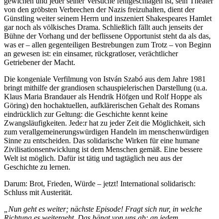
gewichen und jeder seiner Versuche fehlgeschlagen ist, sein Theater
von den gröbsten Verbrechen der Nazis freizuhalten, dient der
Günstling weiter seinem Herrn und inszeniert Shakespeares Hamlet
gar noch als völkisches Drama. Schließlich fällt auch jenseits der
Bühne der Vorhang und der beflissene Opportunist steht da als das,
was er – allen gegenteiligen Bestrebungen zum Trotz – von Beginn
an gewesen ist: ein einsamer, rückgratloser, verächtlicher
Getriebener der Macht.
Die kongeniale Verfilmung von István Szabó aus dem Jahre 1981
bringt mithilfe der grandiosen schauspielerischen Darstellung (u.a.
Klaus Maria Brandauer als Hendrik Höfgen und Rolf Hoppe als
Göring) den hochaktuellen, aufklärerischen Gehalt des Romans
eindrücklich zur Geltung: die Geschichte kennt keine
Zwangsläufigkeiten. Jede:r hat zu jeder Zeit die Möglichkeit, sich
zum verallgemeinerungswürdigen Handeln im menschenwürdigen
Sinne zu entscheiden. Das solidarische Wirken für eine humane
Zivilisationsentwicklung ist dem Menschen gemäß. Eine bessere
Welt ist möglich. Dafür ist tätig und tagtäglich neu aus der
Geschichte zu lernen.
Darum: Brot, Frieden, Würde – jetzt! International solidarisch:
Schluss mit Austerität.
„Nun geht es weiter; nächste Episode! Fragt sich nur, in welche
Richtung es weitergeht. Das hängt von uns ab; an jedem