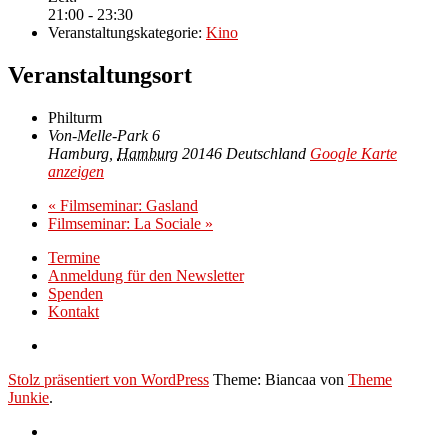
21:00 - 23:30
Veranstaltungskategorie:
Kino
Veranstaltungsort
Philturm
Von-Melle-Park 6
Hamburg
,
Hamburg
20146
Deutschland
Google Karte
anzeigen
«
Filmseminar: Gasland
Filmseminar: La Sociale
»
Termine
Anmeldung für den Newsletter
Spenden
Kontakt
Stolz präsentiert von WordPress
Theme: Biancaa von
Theme
Junkie
.
Termine