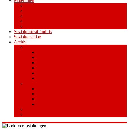
Materialien
Pressemitteilungen
Publikationen
Literatur
Videos
Aufkleber und Plakate
Sozialprotestbündnis
Sozialratschlag
Archiv
Volksentscheid
Kurzinfo zum Volksentscheid
Warum Schuldenbremse streichen?
Wie funktioniert der Volksentscheid?
Gesetzestext und Begründung
Material/Downloads
Spenden
Stufe 1 – Volksinitiative
Unterschreiben
Mitmachen
Beim Sammeln helfen/ Sammelstellen
Material/Downloads
Aktionswoche an der UHH
STADTWEITE KONFERENZ