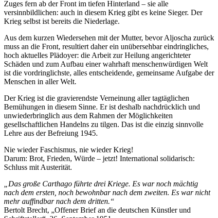
Zuges fern ab der Front im tiefen Hinterland – sie alle
versinnbildlichen: auch in diesem Krieg gibt es keine Sieger. Der
Krieg selbst ist bereits die Niederlage.
Aus dem kurzen Wiedersehen mit der Mutter, bevor Aljoscha zurück
muss an die Front, resultiert daher ein unübersehbar eindringliches,
hoch aktuelles Plädoyer: die Arbeit zur Heilung angerichteter
Schäden und zum Aufbau einer wahrhaft menschenwürdigen Welt
ist die vordringlichste, alles entscheidende, gemeinsame Aufgabe der
Menschen in aller Welt.
Der Krieg ist die gravierendste Verneinung aller tagtäglichen
Bemühungen in diesem Sinne. Er ist deshalb nachdrücklich und
unwiederbringlich aus dem Rahmen der Möglichkeiten
gesellschaftlichen Handelns zu tilgen. Das ist die einzig sinnvolle
Lehre aus der Befreiung 1945.
Nie wieder Faschismus, nie wieder Krieg!
Darum: Brot, Frieden, Würde – jetzt! International solidarisch:
Schluss mit Austerität.
„Das große Carthago führte drei Kriege. Es war noch mächtig
nach dem ersten, noch bewohnbar nach dem zweiten. Es war nicht
mehr auffindbar nach dem dritten.“
Bertolt Brecht, „Offener Brief an die deutschen Künstler und