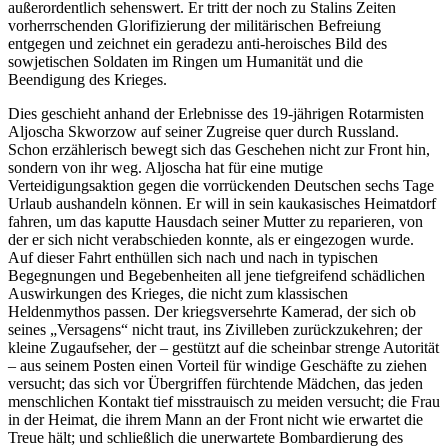
außerordentlich sehenswert. Er tritt der noch zu Stalins Zeiten
vorherrschenden Glorifizierung der militärischen Befreiung
entgegen und zeichnet ein geradezu anti-heroisches Bild des
sowjetischen Soldaten im Ringen um Humanität und die
Beendigung des Krieges.
Dies geschieht anhand der Erlebnisse des 19-jährigen Rotarmisten
Aljoscha Skworzow auf seiner Zugreise quer durch Russland.
Schon erzählerisch bewegt sich das Geschehen nicht zur Front hin,
sondern von ihr weg. Aljoscha hat für eine mutige
Verteidigungsaktion gegen die vorrückenden Deutschen sechs Tage
Urlaub aushandeln können. Er will in sein kaukasisches Heimatdorf
fahren, um das kaputte Hausdach seiner Mutter zu reparieren, von
der er sich nicht verabschieden konnte, als er eingezogen wurde.
Auf dieser Fahrt enthüllen sich nach und nach in typischen
Begegnungen und Begebenheiten all jene tiefgreifend schädlichen
Auswirkungen des Krieges, die nicht zum klassischen
Heldenmythos passen. Der kriegsversehrte Kamerad, der sich ob
seines „Versagens“ nicht traut, ins Zivilleben zurückzukehren; der
kleine Zugaufseher, der – gestützt auf die scheinbar strenge Autorität
– aus seinem Posten einen Vorteil für windige Geschäfte zu ziehen
versucht; das sich vor Übergriffen fürchtende Mädchen, das jeden
menschlichen Kontakt tief misstrauisch zu meiden versucht; die Frau
in der Heimat, die ihrem Mann an der Front nicht wie erwartet die
Treue hält; und schließlich die unerwartete Bombardierung des