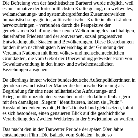
Die Befreiung von der faschistischen Barbarei wurde möglich, weil
es auf Initiative der fortschrittlichsten Kräfte gelang, ein weltweites,
weltanschauungs- und systemübergreifendes Zusammenwirken
humanistisch-engagierter, antifaschistischer Kräfte in allen Ländern
hervorzubringen – verbunden durch die Perspektive der
gemeinsamen Schaffung einer neuen Weltordnung des nachhaltigen,
dauerhaften Friedens und der souveränen, sozial-progressiven
Entwicklung aller Staaten und Bevölkerungen. Diese Bestrebungen
fanden ihren nachhaltigsten Niederschlag in der Gründung der
Vereinten Nationen mit ihren völker- und menschenrechtlichen
Grundakten, die vom Gebot der Überwindung jedweder Form von
Gewaltanwendung in den inner- und zwischenstaatlichen
Beziehungen ausgehen.
Da allerdings immer wieder bundesdeutsche Außenpolitiker:innen in
geradezu revanchistischer Manier die historische Befreiung als
Begründung für eine neue militaristische Aufrüstungs- und
Kriegspolitik umzudeuten versuchen und sich dafür offenbar gern
mit den damaligen „Siegern“ identifizieren, indem sie „Putin“-
Russland bedenkenlos mit „Hitler“-Deutschland gleichsetzen, lohnt
es sich besonders, einen genaueren Blick auf die geschichtliche
Verarbeitung des Zweiten Weltkriegs in der Sowjetunion zu werfen.
Das macht den in der Tauwetter-Periode der späten 50er-Jahre
entstandenen Film „Die Ballade vom Soldaten“ heute so