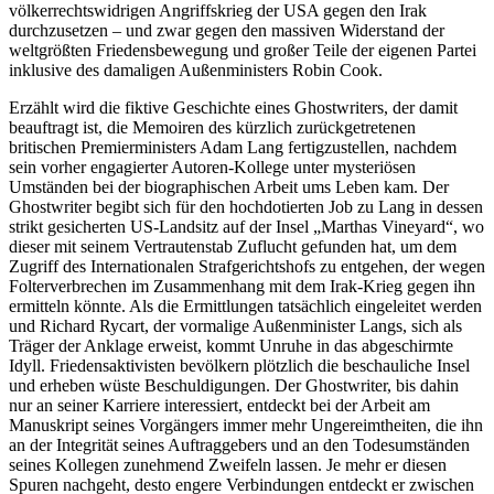
völkerrechtswidrigen Angriffskrieg der USA gegen den Irak
durchzusetzen – und zwar gegen den massiven Widerstand der
weltgrößten Friedensbewegung und großer Teile der eigenen Partei
inklusive des damaligen Außenministers Robin Cook.
Erzählt wird die fiktive Geschichte eines Ghostwriters, der damit
beauftragt ist, die Memoiren des kürzlich zurückgetretenen
britischen Premierministers Adam Lang fertigzustellen, nachdem
sein vorher engagierter Autoren-Kollege unter mysteriösen
Umständen bei der biographischen Arbeit ums Leben kam. Der
Ghostwriter begibt sich für den hochdotierten Job zu Lang in dessen
strikt gesicherten US-Landsitz auf der Insel „Marthas Vineyard“, wo
dieser mit seinem Vertrautenstab Zuflucht gefunden hat, um dem
Zugriff des Internationalen Strafgerichtshofs zu entgehen, der wegen
Folterverbrechen im Zusammenhang mit dem Irak-Krieg gegen ihn
ermitteln könnte. Als die Ermittlungen tatsächlich eingeleitet werden
und Richard Rycart, der vormalige Außenminister Langs, sich als
Träger der Anklage erweist, kommt Unruhe in das abgeschirmte
Idyll. Friedensaktivisten bevölkern plötzlich die beschauliche Insel
und erheben wüste Beschuldigungen. Der Ghostwriter, bis dahin
nur an seiner Karriere interessiert, entdeckt bei der Arbeit am
Manuskript seines Vorgängers immer mehr Ungereimtheiten, die ihn
an der Integrität seines Auftraggebers und an den Todesumständen
seines Kollegen zunehmend Zweifeln lassen. Je mehr er diesen
Spuren nachgeht, desto engere Verbindungen entdeckt er zwischen