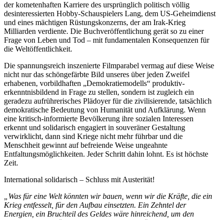
der kometenhaften Karriere des ursprünglich politisch völlig
desinteressierten Hobby-Schauspielers Lang, dem US-Geheimdienst
und eines mächtigen Rüstungskonzerns, der am Irak-Krieg
Milliarden verdiente. Die Buchveröffentlichung gerät so zu einer
Frage von Leben und Tod – mit fundamentalen Konsequenzen für
die Weltöffentlichkeit.
Die spannungsreich inszenierte Filmparabel vermag auf diese Weise
nicht nur das schöngefärbte Bild unseres über jeden Zweifel
erhabenen, vorbildhaften „Demokratiemodells“ produktiv-
erkenntnisbildend in Frage zu stellen, sondern ist zugleich ein
geradezu aufrührerisches Plädoyer für die zivilisierende, tatsächlich
demokratische Bedeutung von Humanität und Aufklärung. Wenn
eine kritisch-informierte Bevölkerung ihre sozialen Interessen
erkennt und solidarisch engagiert in souveräner Gestaltung
verwirklicht, dann sind Kriege nicht mehr führbar und die
Menschheit gewinnt auf befreiende Weise ungeahnte
Entfaltungsmöglichkeiten. Jeder Schritt dahin lohnt. Es ist höchste
Zeit.
International solidarisch – Schluss mit Austerität!
„
Was für eine Welt könnten wir bauen, wenn wir die Kräfte, die ein
Krieg entfesselt, für den Aufbau einsetzten. Ein Zehntel der
Energien, ein Bruchteil des Geldes wäre hinreichend, um den