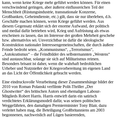
kann, wenn keine Kriege mehr geführt werden können. Für einen
verschwindend geringen, aber äußerst einflussreichen Teil der
Menschheit (Rüstungsindustrie, transnationale Konzerne,
Großbanken, Geheimdienste, etc.) gilt, dass sie nur überleben, d.h.
Geschäfte machen können, wenn Kriege geführt werden. Aus
diesem Gegensatz erklärt sich der enorme Aufwand, der politisch
und medial dafür betrieben wird, Krieg und Aufrüstung als etwas
erscheinen zu lassen, das im Interesse der großen Mehrheit geschehe
bzw. alternativlos sei. Unverzichtbar ist dafür die ideologische
Konstruktion nationaler Interessengemeinschaften, die durch äußere
Feinde bedroht seien. „Kommunismus“, „Terrorismus“,
„Autokratismus“ – die Feindbilder des selbsternannten „Westens“
sind austauschbar, solange sie sich auf Militarismus reimen.
Besonders brisant ist daher, wenn die wahrhaft bedrohlichen
Urheber und Nutznießer der Kriegsvorbereitung im eigenen Land
an das Licht der Öffentlichkeit gebracht werden.
Eine eindrucksvolle Verarbeitung dieser Zusammenhänge bildet der
2010 von Roman Polanski verfilmte Polit-Thriller „Der
Ghostwriter“ des britischen Autors und ehemaligen Labour-
Mitglieds Robert Harris. Harris entwirft darin ein satirisch
verdichtetes Erklärungsmodell dafür, was seinen politischen
Weggefährten, den damaligen Premierminister Tony Blair, dazu
verleitet haben mag, die Beteiligung Großbritanniens am 2003
begonnenen, nachweislich auf Lügen basierenden,