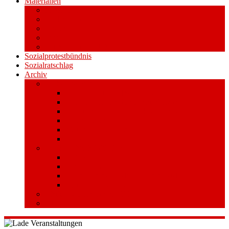
Materialien
Pressemitteilungen
Publikationen
Literatur
Videos
Aufkleber und Plakate
Sozialprotestbündnis
Sozialratschlag
Archiv
Volksentscheid
Kurzinfo zum Volksentscheid
Warum Schuldenbremse streichen?
Wie funktioniert der Volksentscheid?
Gesetzestext und Begründung
Material/Downloads
Spenden
Stufe 1 – Volksinitiative
Unterschreiben
Mitmachen
Beim Sammeln helfen/ Sammelstellen
Material/Downloads
Aktionswoche an der UHH
STADTWEITE KONFERENZ