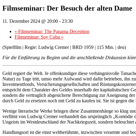
Filmseminar: Der Besuch der alten Dame
11. Dezember 2024 @ 20:00
-
23:30
«
Filmseminar: The Panama Deception
Filmseminar: Soy Cuba
»
(Spielfilm | Regie: Ludwig Cremer | BRD 1959 | 115 Min. | deu)
Für die Einführung zu Beginn und die anschließende Diskussion könn
Geld regiert die Welt. Je offenkundiger diese verhängnisvolle Tats
Natur) zu Tage tritt, umso mehr Aufwand wird dafür betrieben, ihn z
Investmentfonds, Versicherungsgesellschaften und Rüstungskonzernen 
entspricht dem Charakter des Geldes innerhalb der kapitalistischen Ge
sondern die vertraglich abgesicherte Berechtigung zur Aneignung de
durch Geld zu ersetzen noch mit Geld zu kaufen ist. Sie ist gegen di
Wenige literarische Werke bringen diese Zusammenhänge so klug und 
verfilmt von Ludwig Cremer verhandelt das ursprünglich „Komödie der 
Ungeists im Westdeutschland der Nachkriegszeit, sondern beleuchtet 
Handlungsort ist die einst weltberühmte, inzwischen verarmte und bed