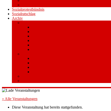
Videos
Aufkleber und Plakate
Sozialprotestbündnis
Sozialratschlag
Archiv
Volksentscheid
Kurzinfo zum Volksentscheid
Warum Schuldenbremse streichen?
Wie funktioniert der Volksentscheid?
Gesetzestext und Begründung
Material/Downloads
Spenden
Stufe 1 – Volksinitiative
Unterschreiben
Mitmachen
Beim Sammeln helfen/ Sammelstellen
Material/Downloads
Aktionswoche an der UHH
STADTWEITE KONFERENZ
« Alle Veranstaltungen
Diese Veranstaltung hat bereits stattgefunden.