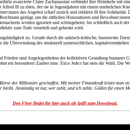
rdärin avancierte Claire Zachanassian verbindet ihre Heimkehr mit ein
Alfred Ill zu töten, der sie in Jugendjahren mit einem unehelichen Kin
r:innen das Angebot scharf zurück und erklären Ill ihre Solidarität.
Reichtums genügt, um die sittlichen Honoratioren und Bewohner:innen d
macherin werden ignoriert und schöngebetet, bis schließlich auch der 
llektiv zum Tode verurteilt und gehenkt wird.
läufigkeit zu. Gerade durch die satirisch-kritische, humoreske Darst
r die Überwindung des strukturell unmenschlichen, kapitalvermittelten H
und Frieden sind Angelegenheiten der kollektiven Gestaltung humaner G
 ein besonderer Zauber inne. Ein:e Jede:r hat stets die Wahl. Die Welt
e Börse der Millionäre geschaffen. Mit meiner Finanzkraft leistet man
 bleibt. Anständig ist nur, wer zahlt, und ich zahle. Güllen für einen M
Den Flyer findet ihr hier auch als [pdf] zum Download.