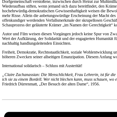
Dorfgemeinschaft verstoßene, inzwischen durch Heirat zur Multimillia
Wiederaufbau stiften, wenn jemand sich dazu bereitfindet, den Krämer 
hochehrwürdig-demokratischen Gewissenhaftigkeit weisen die Bewohne
mehr Risse. Allein die anbetungswürdige Erscheinung der Macht des 
offenkundiger werdenden Verfallsmerkmale der skrupellosen Geschäfte
Schauprozess der geläuterte Krämer „im Namen der Gerechtigkeit“ ko
Autor und Film weisen diesen Vorgängen jedoch keine Spur von Zwangs
Wert der Aufklärung, der Solidarität und der engagierten Humanität fü
nachhaltig handlungsleitenden Einsichten.
Freiheit, Demokratie, Rechtsstaatlichkeit, soziale Wohlentwicklung 
höheren Zwecken seiner allseitigen Emanzipation. Diesem Anfang wohnt
International solidarisch – Schluss mit Austerität!
„Claire Zachanassian:
Die Menschlichkeit, Frau Lehrerin, ist für di
ich sie zu einem Bordell. Wer nicht blechen kann, muss schauen, wo er
Friedrich Dürrenmatt, „Der Besuch der alten Dame“, 1956.