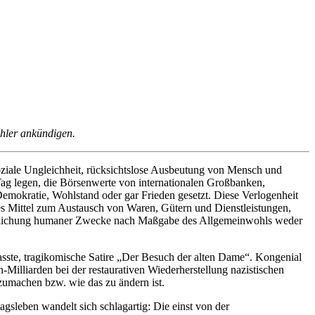
öhler ankündigen.
oziale Ungleichheit, rücksichtslose Ausbeutung von Mensch und
Tag legen, die Börsenwerte von internationalen Großbanken,
Demokratie, Wohlstand oder gar Frieden gesetzt. Diese Verlogenheit
diges Mittel zum Austausch von Waren, Gütern und Dienstleistungen,
rwirklichung humaner Zwecke nach Maßgabe des Allgemeinwohls weder
sste, tragikomische Satire „Der Besuch der alten Dame“. Kongenial
Milliarden bei der restaurativen Wiederherstellung nazistischen
zumachen bzw. wie das zu ändern ist.
agsleben wandelt sich schlagartig: Die einst von der