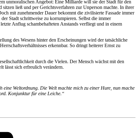
em unmoralischen Angebot: Eine Milliarde will sie der Stadt für den
d sitzen ließ und per Gerichtsverfahren zur Unperson machte. In ihrer
 Doch mit zunehmender Dauer bekommt die zivilisierte Fassade immer
er Stadt schrittweise zu korrumpieren. Selbst die immer
letzte Anflug schambehafteten Anstands verfliegt und in einem
ellung des Wesens hinter den Erscheinungen wird der tatsächliche
errschaftsverhältnisses erkennbar. So dringt heiterer Ernst zu
esellschaftlichkeit durch die Vielen. Der Mensch wächst mit den
 lässt sich erfreulich verändern.
 sich eine Weltordnung. Die Welt machte mich zu einer Hure, nun mache
ord. Konjunktur für eine Leiche.
“