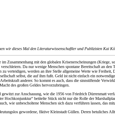
en wir dieses Mal den Literaturwissenschaftler und Publizisten Kai K
ache im Zusammenhang mit den globalen Krisenerscheinungen (Kriege, s
u verschleiern. Da nur wenige Menschen spontane Bereitschaft an den 
zu verteidigen, werden an ihre Stelle allgemeine Werte wie Freiheit, 
sellschaft selbst, die auf ihm fußt. Geld ist nicht einfach ein notwen
r Arbeitskraft anderer. So kommt es auch, dass die sinnstiftende Ve
e Macht des großen Geldes hervorzubringen.
gewitzt zur Anschauung, wie die 1956 von Friedrich Dürrenmatt verfa
Hochkonjunktur“ betitelte Stück nicht nur die Rolle der Marshallplan-
auch, wie unbescholtene Menschen sich dazu verführen lassen, das mit
eutungslos gewordene, fiktive Kleinstadt Güllen. Deren betuliches Allt