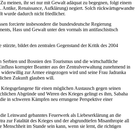
u meinen, ihr sei nur mit Gewalt adäquat zu begegnen, folgt einem
u.a. Antike, Renaissance, Aufklärung) negiert. Solch rückwärtsgewandte
t wurde dadurch nicht friedlicher.
ssen forcierte insbesondere die bundesdeutsche Regierung
ments, Hass und Gewalt unter den vormals im antifaschistisch
stürzte, bildet den zentralen Gegenstand der Kritik des 2004
n Serbien und Bosnien den Tourismus und die wirtschaftliche
Einfluss korrupter Beamter aus der Zentralverwaltung zunehmend in
oš widerwillig zur Armee eingezogen wird und seine Frau Jadranka
dlichen Zukunft glauben will.
s Kriegsgefangene für einen möglichen Austausch gegen seinen
schlichen Abgründe und Wirren des Krieges gelingt es ihm, Sabaha
 die in schweren Kämpfen neu errungene Perspektive einer
uf die Leinwand gebanntes Feuerwerk als Liebeserklärung an die
a zur Fatalität des Krieges und der abgrundtiefen Misanthropie all
ie Menschheit im Stande sein kann, wenn sie lernt, die richtigen