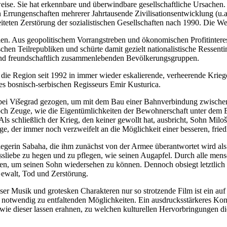
e. Sie hat erkennbare und überwindbare gesellschaftliche Ursachen. Z
llen Errungenschaften mehrerer Jahrtausende Zivilisationsentwicklung (
teten Zerstörung der sozialistischen Gesellschaften nach 1990. Die Wel
ien. Aus geopolitischem Vorrangstreben und ökonomischen Profitintere
hen Teilrepubliken und schürte damit gezielt nationalistische Ressenti
d und freundschaftlich zusammenlebenden Bevölkerungsgruppen.
ie Region seit 1992 in immer wieder eskalierende, verheerende Kriege 
es bosnisch-serbischen Regisseurs Emir Kusturica.
on bei Višegrad gezogen, um mit dem Bau einer Bahnverbindung zwische
och Zeuge, wie die Eigentümlichkeiten der Bewohnerschaft unter dem 
ls schließlich der Krieg, den keiner gewollt hat, ausbricht, Sohn Mil
ige, der immer noch verzweifelt an die Möglichkeit einer besseren, frie
egerin Sabaha, die ihm zunächst von der Armee überantwortet wird al
sliebe zu hegen und zu pflegen, wie seinen Augapfel. Durch alle men
en, um seinen Sohn wiedersehen zu können. Dennoch obsiegt letztlich
ewalt, Tod und Zerstörung.
ioser Musik und grotesken Charakteren nur so strotzende Film ist ein a
notwendig zu entfaltenden Möglichkeiten. Ein ausdrucksstärkeres Kontr
me wie dieser lassen erahnen, zu welchen kulturellen Hervorbringungen d