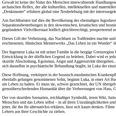
Gewalt ist keine der Natur des Menschen innewohnende Handlungsweis
archaischen Reflex, der alle kulturellen, intellektuellen und materie
„Denkmuster“ erfuhren global eine Neubelebung mit der interessegelei
Am furchtbarsten traf dies die Bevölkerung des ehemaligen Jugoslaw
Separationsbestrebungen in den slowenischen, kroatischen und bosnisc
gegründeten Vielvölkerstaat leidlich gleichberechtigt, prosperieren
Dieses Gift der Verhetzung, das Nachbarn zu Todfeinden machte und d
erschienenen, filmischen Meisterwerks „Das Leben ist ein Wunder“ d
Der Ingenieur Luka ist mit seiner Familie in die bergige Grenzregi
Entwicklung in der dörflichen Gegend zu beleben. Dabei wird er jed
skurrile Abschottung, Egoismus, Angst und Aggressivität übergehen. A
sich daraufhin in psychiatrische Behandlung begibt, ist Luka der einz
Diese Hoffnung, verkörpert in der bosnisch-muslimischen Krankenpfl
ebenfalls gefangen genommenen Sohn, beginnt Luka, in einer Art Has
am Leben zu halten. Er muss sie, schwer gezeichnet, der UN übergeb
grenzüberschreitenden Humanität über die Verheerungen von Hass, G
Der von skurrilen Szenarien, reichhaltiger Symbolik, irrem Witz, fur
Menschen und das Leben selbst – in all ihren Unzulänglichkeiten und 
jener, die ihn für alternativlos erklären, lässt sich kaum denken. Fil
Lehren aus ihrer Geschichte zu ziehen.