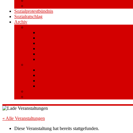
Videos
Aufkleber und Plakate
Sozialprotestbündnis
Sozialratschlag
Archiv
Volksentscheid
Kurzinfo zum Volksentscheid
Warum Schuldenbremse streichen?
Wie funktioniert der Volksentscheid?
Gesetzestext und Begründung
Material/Downloads
Spenden
Stufe 1 – Volksinitiative
Unterschreiben
Mitmachen
Beim Sammeln helfen/ Sammelstellen
Material/Downloads
Aktionswoche an der UHH
STADTWEITE KONFERENZ
« Alle Veranstaltungen
Diese Veranstaltung hat bereits stattgefunden.