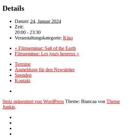
Details
Datum:
24. Januar 2024
Zeit:
20:00 - 23:30
Veranstaltungskategorie:
Kino
«
Filmseminar: Salt of the Earth
Filmseminar: Les jours heureux
»
Termine
Anmeldung für den Newsletter
Spenden
Kontakt
Stolz präsentiert von WordPress
Theme: Biancaa von
Theme
Junkie
.
Termine
Anmeldung
für
Spenden
den
Kontakt