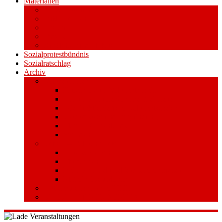
Materialien
Pressemitteilungen
Publikationen
Literatur
Videos
Aufkleber und Plakate
Sozialprotestbündnis
Sozialratschlag
Archiv
Volksentscheid
Kurzinfo zum Volksentscheid
Warum Schuldenbremse streichen?
Wie funktioniert der Volksentscheid?
Gesetzestext und Begründung
Material/Downloads
Spenden
Stufe 1 – Volksinitiative
Unterschreiben
Mitmachen
Beim Sammeln helfen/ Sammelstellen
Material/Downloads
Aktionswoche an der UHH
STADTWEITE KONFERENZ