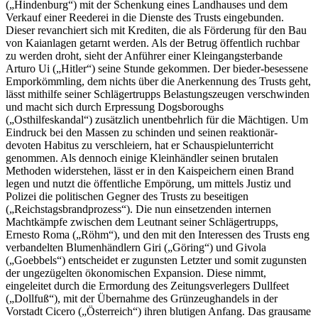
(„Hindenburg“) mit der Schenkung eines Landhauses und dem
Verkauf einer Reederei in die Dienste des Trusts eingebunden.
Dieser revanchiert sich mit Krediten, die als Förderung für den Bau
von Kaianlagen getarnt werden. Als der Betrug öffentlich ruchbar
zu werden droht, sieht der Anführer einer Kleingangsterbande
Arturo Ui („Hitler“) seine Stunde gekommen. Der bieder-besessene
Emporkömmling, dem nichts über die Anerkennung des Trusts geht,
lässt mithilfe seiner Schlägertrupps Belastungszeugen verschwinden
und macht sich durch Erpressung Dogsboroughs
(„Osthilfeskandal“) zusätzlich unentbehrlich für die Mächtigen. Um
Eindruck bei den Massen zu schinden und seinen reaktionär-
devoten Habitus zu verschleiern, hat er Schauspielunterricht
genommen. Als dennoch einige Kleinhändler seinen brutalen
Methoden widerstehen, lässt er in den Kaispeichern einen Brand
legen und nutzt die öffentliche Empörung, um mittels Justiz und
Polizei die politischen Gegner des Trusts zu beseitigen
(„Reichstagsbrandprozess“). Die nun einsetzenden internen
Machtkämpfe zwischen dem Leutnant seiner Schlägertrupps,
Ernesto Roma („Röhm“), und den mit den Interessen des Trusts eng
verbandelten Blumenhändlern Giri („Göring“) und Givola
(„Goebbels“) entscheidet er zugunsten Letzter und somit zugunsten
der ungezügelten ökonomischen Expansion. Diese nimmt,
eingeleitet durch die Ermordung des Zeitungsverlegers Dullfeet
(„Dollfuß“), mit der Übernahme des Grünzeughandels in der
Vorstadt Cicero („Österreich“) ihren blutigen Anfang. Das grausame