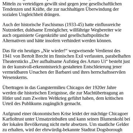
Mitteln zu verteidigen gewillt sind gegen jene gesellschaftlichen
Tendenzen und Kräfte, die zur nachhaltigen Überwindung der
sozialen Ungleichheit drängen.
Auch der historische Faschismus (1933-45) hatte einflussreiche
Nutznießer, duldsame Ermöglicher, willfährige Wegbereiter wie
auch organisierte Gegenkräfte und gesellschaftspolitische
Alternativen und hätte insofern verhindert werden können.
Das für ein heutiges „Nie wieder!“ wegweisende Verdienst des
1941 von Bertolt Brecht im finnischen Exil verfassten, parabelhaften
Theaterstücks „Der aufhaltsame Aufstieg des Arturo Ui“ besteht just
in der kunstvoll-erkenntnisreich gestalteten Entschleierung jener
vermeidbaren Ursachen der Barbarei und ihres herrschaftsservilen
Wesenskerns.
Übertragen in das Gangstermilieu Chicagos der 1920er Jahre
werden die historischen Ereignisse, die zur Machtübertragung an
Hitler und zum Zweiten Weltkrieg geführt haben, dem kritischen
Urteil des Publikums zugänglich gemacht.
Aufgrund einer ökonomischen Krise leidet der mächtige Chicagoer
Karfioltrust unter Umsatzeinbußen und kann seinen Blumenkohl bei
der lokalen Bevölkerung nicht mehr absetzen. Um staatliche Gelder
zu erhalten, wird der ehrwürdig-bekannte Stadtrat Dogsborough