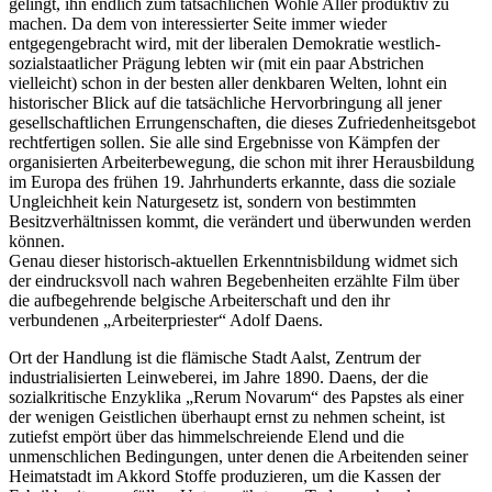
gelingt, ihn endlich zum tatsächlichen Wohle Aller produktiv zu
machen. Da dem von interessierter Seite immer wieder
entgegengebracht wird, mit der liberalen Demokratie westlich-
sozialstaatlicher Prägung lebten wir (mit ein paar Abstrichen
vielleicht) schon in der besten aller denkbaren Welten, lohnt ein
historischer Blick auf die tatsächliche Hervorbringung all jener
gesellschaftlichen Errungenschaften, die dieses Zufriedenheitsgebot
rechtfertigen sollen. Sie alle sind Ergebnisse von Kämpfen der
organisierten Arbeiterbewegung, die schon mit ihrer Herausbildung
im Europa des frühen 19. Jahrhunderts erkannte, dass die soziale
Ungleichheit kein Naturgesetz ist, sondern von bestimmten
Besitzverhältnissen kommt, die verändert und überwunden werden
können.
Genau dieser historisch-aktuellen Erkenntnisbildung widmet sich
der eindrucksvoll nach wahren Begebenheiten erzählte Film über
die aufbegehrende belgische Arbeiterschaft und den ihr
verbundenen „Arbeiterpriester“ Adolf Daens.
Ort der Handlung ist die flämische Stadt Aalst, Zentrum der
industrialisierten Leinweberei, im Jahre 1890. Daens, der die
sozialkritische Enzyklika „Rerum Novarum“ des Papstes als einer
der wenigen Geistlichen überhaupt ernst zu nehmen scheint, ist
zutiefst empört über das himmelschreiende Elend und die
unmenschlichen Bedingungen, unter denen die Arbeitenden seiner
Heimatstadt im Akkord Stoffe produzieren, um die Kassen der