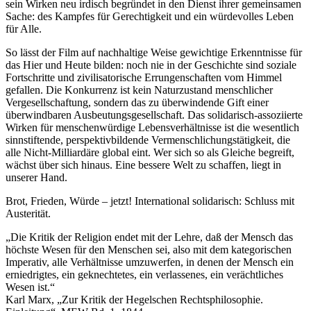
sein Wirken neu irdisch begründet in den Dienst ihrer gemeinsamen
Sache: des Kampfes für Gerechtigkeit und ein würdevolles Leben
für Alle.
So lässt der Film auf nachhaltige Weise gewichtige Erkenntnisse für
das Hier und Heute bilden: noch nie in der Geschichte sind soziale
Fortschritte und zivilisatorische Errungenschaften vom Himmel
gefallen. Die Konkurrenz ist kein Naturzustand menschlicher
Vergesellschaftung, sondern das zu überwindende Gift einer
überwindbaren Ausbeutungsgesellschaft. Das solidarisch-assoziierte
Wirken für menschenwürdige Lebensverhältnisse ist die wesentlich
sinnstiftende, perspektivbildende Vermenschlichungstätigkeit, die
alle Nicht-Milliardäre global eint. Wer sich so als Gleiche begreift,
wächst über sich hinaus. Eine bessere Welt zu schaffen, liegt in
unserer Hand.
Brot, Frieden, Würde – jetzt! International solidarisch: Schluss mit
Austerität.
„Die Kritik der Religion endet mit der Lehre, daß der Mensch das
höchste Wesen für den Menschen sei, also mit dem kategorischen
Imperativ, alle Verhältnisse umzuwerfen, in denen der Mensch ein
erniedrigtes, ein geknechtetes, ein verlassenes, ein verächtliches
Wesen ist.“
Karl Marx, „Zur Kritik der Hegelschen Rechtsphilosophie.