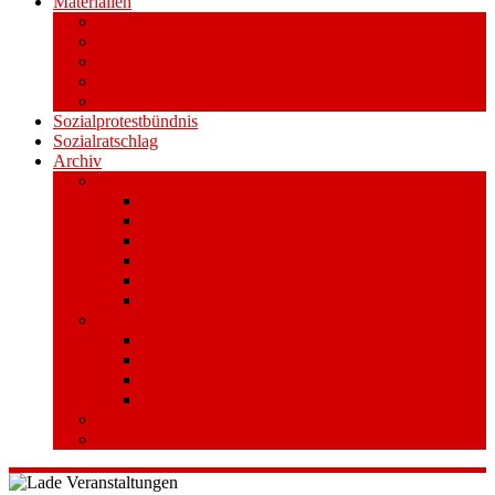
Materialien
Pressemitteilungen
Publikationen
Literatur
Videos
Aufkleber und Plakate
Sozialprotestbündnis
Sozialratschlag
Archiv
Volksentscheid
Kurzinfo zum Volksentscheid
Warum Schuldenbremse streichen?
Wie funktioniert der Volksentscheid?
Gesetzestext und Begründung
Material/Downloads
Spenden
Stufe 1 – Volksinitiative
Unterschreiben
Mitmachen
Beim Sammeln helfen/ Sammelstellen
Material/Downloads
Aktionswoche an der UHH
STADTWEITE KONFERENZ