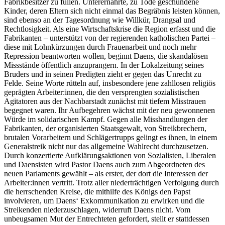
Fabrikbesitzer zu füllen. Unterernährte, zu Tode geschundene
Kinder, deren Eltern sich nicht einmal das Begräbnis leisten können,
sind ebenso an der Tagesordnung wie Willkür, Drangsal und
Rechtlosigkeit. Als eine Wirtschaftskrise die Region erfasst und die
Fabrikanten – unterstützt von der regierenden katholischen Partei –
diese mit Lohnkürzungen durch Frauenarbeit und noch mehr
Repression beantworten wollen, beginnt Daens, die skandalösen
Missstände öffentlich anzuprangern. In der Lokalzeitung seines
Bruders und in seinen Predigten zieht er gegen das Unrecht zu
Felde. Seine Worte rütteln auf, insbesondere jene zahllosen religiös
geprägten Arbeiter:innen, die den versprengten sozialistischen
Agitatoren aus der Nachbarstadt zunächst mit tiefem Misstrauen
begegnet waren. Ihr Aufbegehren wächst mit der neu gewonnenen
Würde im solidarischen Kampf. Gegen alle Misshandlungen der
Fabrikanten, der organisierten Staatsgewalt, von Streikbrechern,
brutalen Vorarbeitern und Schlägertrupps gelingt es ihnen, in einem
Generalstreik nicht nur das allgemeine Wahlrecht durchzusetzen.
Durch konzertierte Aufklärungsaktionen von Sozialisten, Liberalen
und Daensisten wird Pastor Daens auch zum Abgeordneten des
neuen Parlaments gewählt – als erster, der dort die Interessen der
Arbeiter:innen vertritt. Trotz aller niederträchtigen Verfolgung durch
die herrschenden Kreise, die mithilfe des Königs den Papst
involvieren, um Daens‘ Exkommunikation zu erwirken und die
Streikenden niederzuschlagen, widerruft Daens nicht. Vom
unbeugsamen Mut der Entrechteten gefordert, stellt er stattdessen