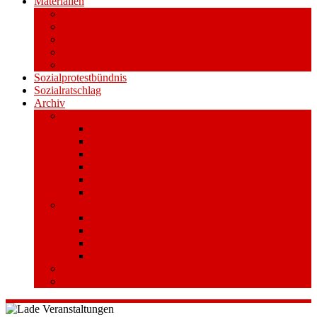
Materialien
Pressemitteilungen
Publikationen
Literatur
Videos
Aufkleber und Plakate
Sozialprotestbündnis
Sozialratschlag
Archiv
Volksentscheid
Kurzinfo zum Volksentscheid
Warum Schuldenbremse streichen?
Wie funktioniert der Volksentscheid?
Gesetzestext und Begründung
Material/Downloads
Spenden
Stufe 1 – Volksinitiative
Unterschreiben
Mitmachen
Beim Sammeln helfen/ Sammelstellen
Material/Downloads
Aktionswoche an der UHH
STADTWEITE KONFERENZ